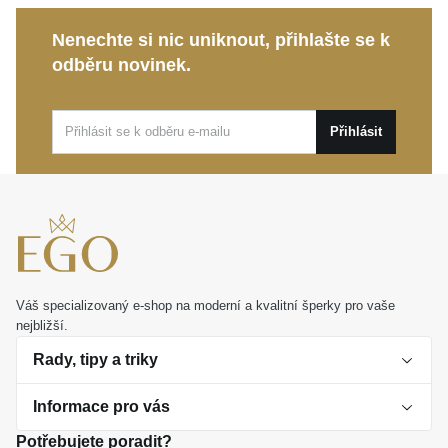
Nenechte si nic uniknout, přihlašte se k
Ať už hledáte klenot pro sebe, nebo toužíte obdarovat
odběru novinek.
někoho blízkého osobním dárkem, tento řetízek potěší
svou jemností. Dopřejte si kousek pravé elegance,
který s vámi bude sdílet ty nejkrásnější momenty.
Přihlásit
Váš specializovaný e-shop na moderní a kvalitní šperky pro vaše
nejbližší.
Rady, tipy a triky
Informace pro vás
O perlách
Potřebujete poradit?