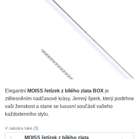
KOLEKCE
VŠE
O NÁS
BLOG
Vyberte region
Česko
Slovensko
Elegantní
MOISS řetízek z bílého zlata BOX
je
ztělesněním nadčasové krásy. Jemný šperk, který podtrhne
vaši ženskost a stane se luxusní součástí vašeho
každodenního stylu.
V nabídce také (3)
MOISS řetízek z bílého zlata