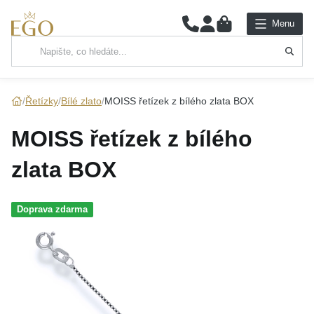
0
Menu
Hlavní kategorie
NÁHRDELNÍKY
Řetízky
Bílé zlato
MOISS řetízek z bílého zlata BOX
PŘÍVĚSKY
MOISS řetízek z bílého
ŘETÍZKY
zlata BOX
NÁRAMKY
Doprava zdarma
PRSTENY
NÁUŠNICE
SADY