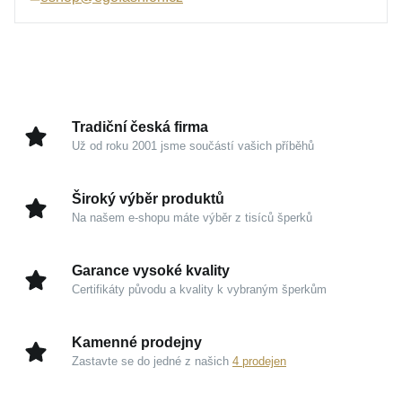
Tento elegantní šperk je stvořený pro ženy, které
ocení čisté linie a nadčasovou krásu. Vynikne
samostatně jako jemná ozdoba dekoltu, ale zároveň
dává prostor pro kombinaci s oblíbeným přívěskem.
Dokonale splyne s vaší osobností a podtrhne váš
jedinečný vkus.
Tradiční česká firma
Už od roku 2001 jsme součástí vašich příběhů
Kouzlo v detailech
Široký výběr produktů
Bílé zlato 585/1000:
Ušlechtilý kov přináší šperku
Na našem e-shopu máte výběr z tisíců šperků
sofistikovaný lesk, který působí čistě, moderně a
výjimečně.
Garance vysoké kvality
Design typu BOX:
Oblíbená geometrická struktura
Certifikáty původu a kvality k vybraným šperkům
oček krásně odráží světlo a je velmi příjemná pro
každodenní kontakt s pokožkou.
Kamenné prodejny
Všestranná krása:
Minimalistické provedení se s
Zastavte se do jedné z našich
4 prodejen
lehkostí přizpůsobí pracovnímu dni i slavnostním
okamžikům.