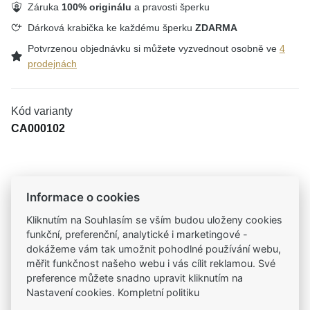
Záruka
100% originálu
a pravosti šperku
Dárková krabička ke každému šperku
ZDARMA
Potvrzenou objednávku si můžete vyzvednout osobně ve
4
prodejnách
Kód varianty
CA000102
Tradiční česká firma
Informace o cookies
Už od roku 2001 jsme součástí vašich příběhů
Kliknutím na Souhlasím se vším budou uloženy cookies
funkční, preferenční, analytické i marketingové -
Široký výběr produktů
dokážeme vám tak umožnit pohodlné používání webu,
Na našem e-shopu máte výběr z tisíců šperků
měřit funkčnost našeho webu i vás cílit reklamou. Své
preference můžete snadno upravit kliknutím na
Nastavení cookies. Kompletní politiku
Garance vysoké kvality