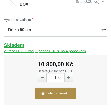
9 500,00 Kč
BOX
Vyberte si variantu
Skladem
v úterý 11. 8. u vás, v pondělí 10. 8. na 4 pobočkách
10 800,00 Kč
8 925,62 Kč
bez DPH
ks
Přidat do košíku