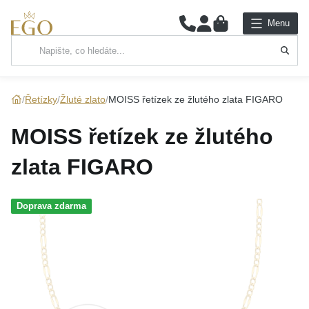
0
Menu
Hlavní kategorie
NÁHRDELNÍKY
Řetízky
Žluté zlato
MOISS řetízek ze žlutého zlata FIGARO
PŘÍVĚSKY
MOISS řetízek ze žlutého
ŘETÍZKY
zlata FIGARO
NÁRAMKY
Doprava zdarma
PRSTENY
NÁUŠNICE
SADY