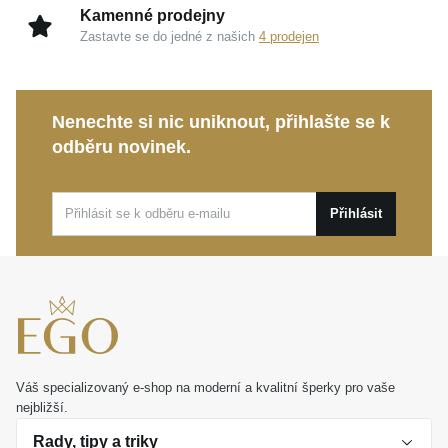
Kamenné prodejny
Pečeť kvality MOISS:
Uznávaná značka spojující
Zastavte se do jedné z našich
4 prodejen
vytříbený vkus s precizním šperkařským uměním.
Tento klenot s lehkostí obléknete pro každodenní
Nenechte si nic uniknout, přihlašte se k
nošení, ale i jako oslnivý doplněk pro slavnostní
odběru novinek.
chvíle.
MOISS řetízek ze žlutého zlata FIGARO
je
rovněž nádherným a hluboce osobním dárkem, jenž
bude s láskou připomínat ty nejkrásnější životní
Přihlásit
okamžiky.
Váš specializovaný e-shop na moderní a kvalitní šperky pro vaše
nejbližší.
Rady, tipy a triky