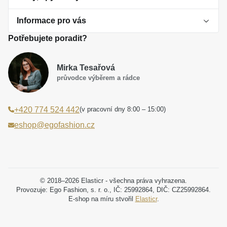
Informace pro vás
O perlách
Potřebujete poradit?
Jak vybrat perlový šperk
Doprava a platba Česká republika
Dárková inspirace
Mirka Tesařová
Obchodní podmínky
průvodce výběrem a rádce
Smaltované a korálkové šperky jako trend
Reklamační řád
(v pracovní dny 8:00 – 15:00)
+420 774 524 442
Laboratorní diamanty jsou budoucnost
Poučení o právu na odstoupení od smlouvy
eshop@egofashion.cz
Jak správně pečovat o šperky
Souhlas se zpracováním osobních údajů
Cookies a podmínky používání
Podmínky slev a akčních nabídek
© 2018–2026 Elasticr - všechna práva vyhrazena.
Provozuje: Ego Fashion, s. r. o., IČ: 25992864, DIČ: CZ25992864.
E-shop na míru stvořil
Elasticr
.
Projekt registrace ochranné známky