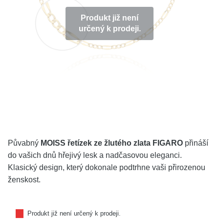
KOLEKCE
Produkt již není
určený k prodeji.
VŠE
O NÁS
BLOG
Vyberte region
Česko
Slovensko
Půvabný
MOISS řetízek ze žlutého zlata FIGARO
přináší
do vašich dnů hřejivý lesk a nadčasovou eleganci.
Klasický design, který dokonale podtrhne vaši přirozenou
ženskost.
Produkt již není určený k prodeji.