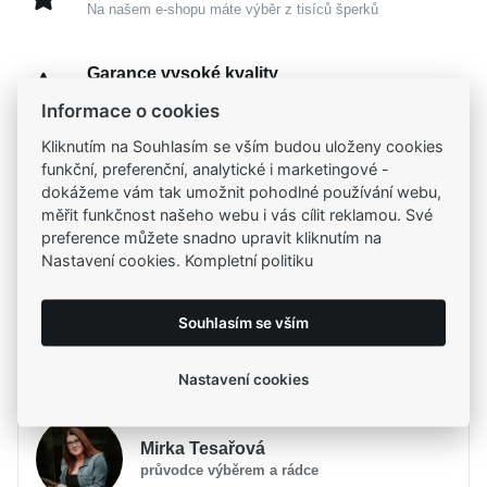
Na našem e-shopu máte výběr z tisíců šperků
Garance vysoké kvality
Certifikáty původu a kvality k vybraným šperkům
Informace o cookies
Kliknutím na Souhlasím se vším budou uloženy cookies
Kamenné prodejny
funkční, preferenční, analytické i marketingové -
Zastavte se do jedné z našich
4 prodejen
dokážeme vám tak umožnit pohodlné používání webu,
měřit funkčnost našeho webu i vás cílit reklamou. Své
preference můžete snadno upravit kliknutím na
Nastavení cookies. Kompletní politiku
Parametry
Souhlasím se vším
Popis
Parametry a specifikace
Potřebujete poradit?
Značka
Popis
MOISS
Nastavení cookies
Určení
Dámské
Půvabný
MOISS řetízek ze žlutého zlata FIGARO
Materiál
Zlato žluté 585/1000
Mirka Tesařová
vstoupí do vašeho života jako jemný dotek hřejivého
Barva
žlutá
průvodce výběrem a rádce
světla a stane se elegantní součástí vašeho