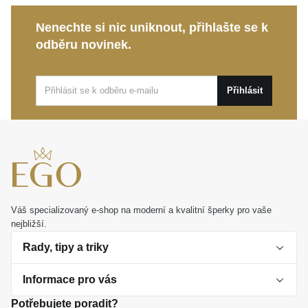
Všestranná nositelnost:
Skvěle vynikne
Nenechte si nic uniknout, přihlašte se k
samostatně jako jemný detail na dekoltu, ale
odběru novinek.
dokonale poslouží i k zavěšení oblíbeného
přívěsku.
Přihlásit
Ať už hledáte výjimečný osobní dárek nebo chcete
potěšit sebe,
MOISS řetízek ze žlutého zlata FOX
je
dokonalou volbou. Hodí se pro běžné nošení i pro
slavnostní okamžiky, které s vámi bude spolehlivě
sdílet.
Váš specializovaný e-shop na moderní a kvalitní šperky pro vaše
nejbližší.
Rady, tipy a triky
Informace pro vás
O perlách
Potřebujete poradit?