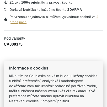
Záruka
100% originálu
a pravosti šperku
Dárková krabička ke každému šperku
ZDARMA
Potvrzenou objednávku si můžete vyzvednout osobně ve
4
prodejnách
Kód varianty
CA000375
Tradiční česká firma
Informace o cookies
Už od roku 2001 jsme součástí vašich příběhů
Kliknutím na Souhlasím se vším budou uloženy cookies
funkční, preferenční, analytické i marketingové -
Široký výběr produktů
dokážeme vám tak umožnit pohodlné používání webu,
Na našem e-shopu máte výběr z tisíců šperků
měřit funkčnost našeho webu i vás cílit reklamou. Své
preference můžete snadno upravit kliknutím na
Nastavení cookies. Kompletní politiku
Garance vysoké kvality