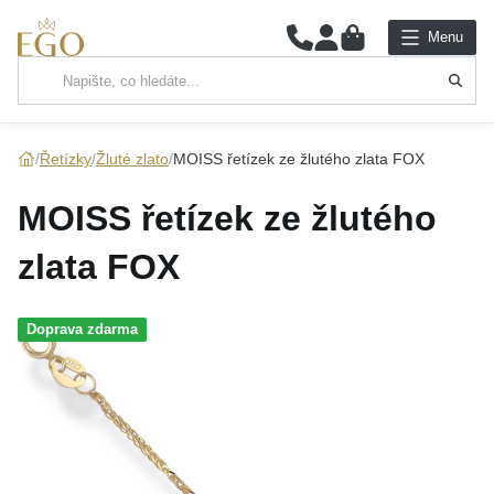
0
Menu
Hlavní kategorie
NÁHRDELNÍKY
Řetízky
Žluté zlato
MOISS řetízek ze žlutého zlata FOX
PŘÍVĚSKY
MOISS řetízek ze žlutého
ŘETÍZKY
zlata FOX
NÁRAMKY
Doprava zdarma
PRSTENY
NÁUŠNICE
SADY