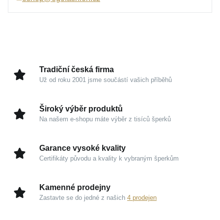
Tento nadčasový kousek v sobě ukrývá prestiž a
dlouhodobou hodnotu tradičního šperkařského
řemesla. Každý detail byl navržen tak, aby jemně
podtrhl vaši ženskost a dodal vám pocit naprosté
výjimečnosti při každém nošení.
Tradiční česká firma
Už od roku 2001 jsme součástí vašich příběhů
Kouzlo v detailech
Široký výběr produktů
Žluté zlato 585/1000:
Hřejivý a ušlechtilý drahý
Na našem e-shopu máte výběr z tisíců šperků
kov s luxusním charakterem, který nikdy nevychází
z módy.
Garance vysoké kvality
Ikonický styl FOX:
Specifická struktura vazby
Certifikáty původu a kvality k vybraným šperkům
přináší nádherný odlesk světla a mimořádnou
eleganci.
Kamenné prodejny
Dlouhodobá hodnota:
Precizní zpracování
Zastavte se do jedné z našich
4 prodejen
zaručuje, že si šperk zachová svůj prestižní vzhled
po dlouhá léta.