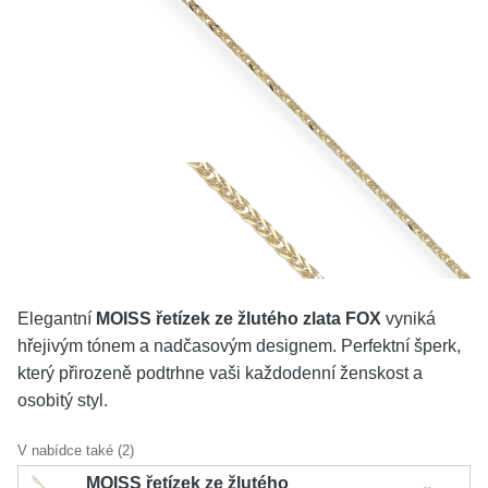
KOLEKCE
VŠE
O NÁS
BLOG
Vyberte region
Česko
Slovensko
Elegantní
MOISS řetízek ze žlutého zlata FOX
vyniká
hřejivým tónem a nadčasovým designem. Perfektní šperk,
který přirozeně podtrhne vaši každodenní ženskost a
osobitý styl.
V nabídce také (2)
MOISS řetízek ze žlutého