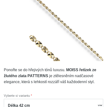
KOLEKCE
VŠE
O NÁS
BLOG
Vyberte region
Česko
Slovensko
Ponořte se do hřejivých tónů luxusu.
MOISS řetízek ze
žlutého zlata PATTERNS
je ztělesněním nadčasové
elegance, která s lehkostí rozzáří váš každodenní styl.
Vyberte si variantu