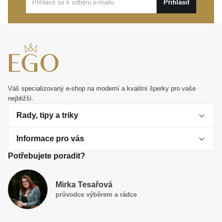
Přihlásit
Váš specializovaný e-shop na moderní a kvalitní šperky pro vaše
nejbližší.
Rady, tipy a triky
Informace pro vás
O perlách
Potřebujete poradit?
Jak vybrat perlový šperk
Doprava a platba Česká republika
Dárková inspirace
Mirka Tesařová
Obchodní podmínky
průvodce výběrem a rádce
Smaltované a korálkové šperky jako trend
Reklamační řád