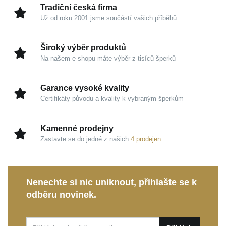
Kouzlo v detailech
Tradiční česká firma
Už od roku 2001 jsme součástí vašich příběhů
Žluté zlato 585/1000:
Tradiční a prestižní drahý
kov, který vyniká vysokou odolností a spolehlivě
Široký výběr produktů
uchovává svou dlouhodobou hodnotu.
Na našem e-shopu máte výběr z tisíců šperků
Hřejivý odstín:
Působivý zlatavý tón krásně ladí s
pokožkou a dodává jí jemnou záři, která nikdy
Garance vysoké kvality
nevychází z módy.
Certifikáty původu a kvality k vybraným šperkům
Všestranná elegance:
Promyšlené pojetí z něj
tvoří dokonalý kousek pro vrstvení i jako decentní
Kamenné prodejny
ozdobu pro samostatné nošení.
Zastavte se do jedné z našich
4 prodejen
Ať už hledáte drobnou radost pro sebe, nebo vybíráte
nezapomenutelný dárek, tento šperk zaručeně potěší.
Nenechte si nic uniknout, přihlašte se k
Je to dokonalý společník pro běžné denní nošení i pro
odběru novinek.
výjimečné události, který vám bude s lehkostí dělat
radost po dlouhá léta.