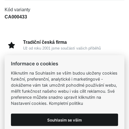
Kód varianty
CA000433
Tradiční česká firma
Už od roku 2001 jsme součástí vašich příběhů
Informace o cookies
Široký výběr produktů
Na našem e-shopu máte výběr z tisíců šperků
Kliknutím na Souhlasím se vším budou uloženy cookies
funkční, preferenční, analytické i marketingové -
dokážeme vám tak umožnit pohodlné používání webu,
Garance vysoké kvality
měřit funkčnost našeho webu i vás cílit reklamou. Své
Certifikáty původu a kvality k vybraným šperkům
preference můžete snadno upravit kliknutím na
Nastavení cookies. Kompletní politiku
Kamenné prodejny
Zastavte se do jedné z našich
4 prodejen
Souhlasím se vším