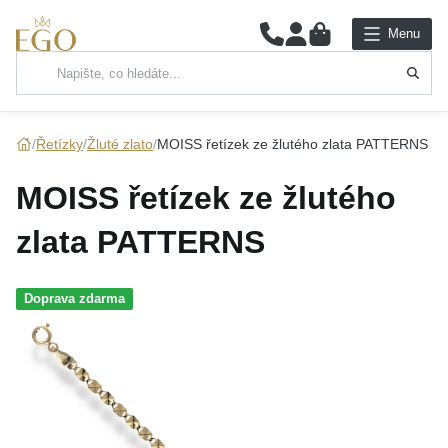
0
Menu
Hlavní kategorie
NÁHRDELNÍKY
Řetízky
Žluté zlato
MOISS řetízek ze žlutého zlata PATTERNS
PŘÍVĚSKY
MOISS řetízek ze žlutého
ŘETÍZKY
zlata PATTERNS
NÁRAMKY
Doprava zdarma
PRSTENY
NÁUŠNICE
SADY