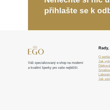
přihlašte se k od
Rady, 
O perlá
Jak vyb
Váš specializovaný e-shop na moderní
Dárková
a kvalitní šperky pro vaše nejbližší.
Smaltov
Laborat
Jak spr