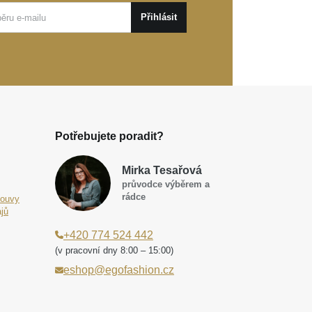
Přihlásit
Potřebujete poradit?
Mirka Tesařová
průvodce výběrem a
rádce
louvy
jů
+420 774 524 442
(v pracovní dny 8:00 – 15:00)
eshop@egofashion.cz