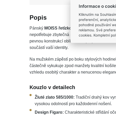
Informace o cook
Kliknutím na Souhlasí
Popis
preferenční, analytic
pohodlné používání we
Pánský
MOISS řetízkový náramek ze žlutého
reklamou. Své prefere
nepotřebuje zbytečná slova. Tradiční a nadčaso
cookies. Kompletní poli
pevnou konstrukcí oblíbeného proplétání. Tent
součástí vaší identity.
Na mužském zápěstí po boku stylových hodinek
částečně vykukuje zpod manžety kvalitní košil
vzhledu osobitý charakter a nenucenou eleganc
Kouzlo v detailech
Žluté zlato 585/1000:
Tradiční drahý kov vy
vysokou odolností pro každodenní nošení.
Design Figaro:
Charakteristické střídání oč