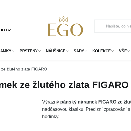
on.cz
RAMKY
PRSTENY
NÁUŠNICE
SADY
KOLEKCE
VŠE
 ze žlutého zlata FIGARO
mek ze žlutého zlata FIGARO
Výrazný
pánský náramek FIGARO ze žlut
nadčasovou klasiku. Precizní zpracování 
hodinky.