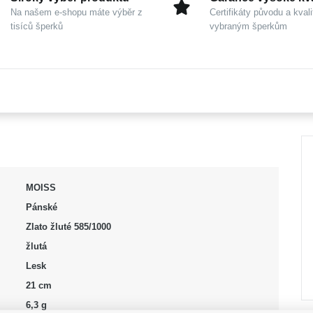
Na našem e-shopu máte výběr z
Certifikáty původu a kvali
tisíců šperků
vybraným šperkům
MOISS
Pánské
Zlato žluté 585/1000
žlutá
Lesk
21 cm
6,3 g