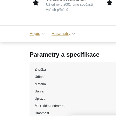
Už od roku 2001 jsme součástí
vašich příběhů
Popis
Parametry
Parametry a specifikace
Značka
Určení
Materiál
Barva
Úprava
Max. délka náramku
Hmotnost