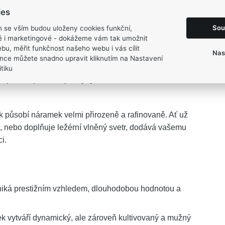
ies
Sou
m se vším budou uloženy cookies funkční,
ké i marketingové - dokážeme vám tak umožnit
bu, měřit funkčnost našeho webu i vás cílit
Nas
 zlata FIGARO
ztělesňuje sebevědomý styl, který
nce můžete snadno upravit kliknutím na Nastavení
vý design dokonale propojuje hřejivý zlatavý odstín s
tiku
o šperk nepodléhá pomíjivým trendům a stává se trvalou
 působí náramek velmi přirozeně a rafinovaně. Ať už
e, nebo doplňuje ležérní vlněný svetr, dodává vašemu
i.
niká prestižním vzhledem, dlouhodobou hodnotou a
ek vytváří dynamický, ale zároveň kultivovaný a mužný