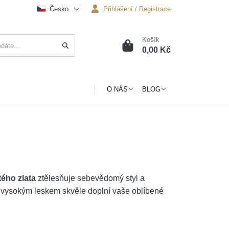
Česko
Přihlášení
/
Registrace
Košík
0
0,00 Kč
O NÁS
BLOG
ého zlata
ztělesňuje sebevědomý styl a
s vysokým leskem skvěle doplní vaše oblíbené