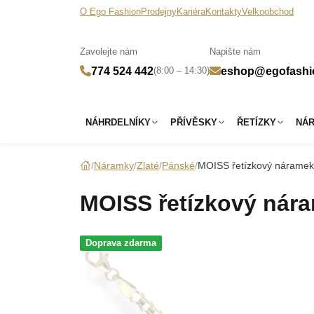
O Ego Fashion
Prodejny
Kariéra
Kontakty
Velkoobchod
Zavolejte nám
Napište nám
(8:00 – 14:30)
774 524 442
eshop@egofashi
NÁHRDELNÍKY
PŘÍVĚSKY
ŘETÍZKY
NÁ
Náramky
Zlaté
Pánské
MOISS řetízkový náramek
MOISS řetízkový nára
Doprava zdarma