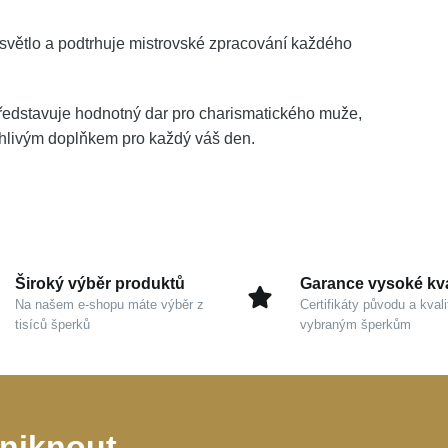
 světlo a podtrhuje mistrovské zpracování každého
ředstavuje hodnotný dar pro charismatického muže,
ehlivým doplňkem pro každý váš den.
Široký výběr produktů
Garance vysoké kva
Na našem e-shopu máte výběr z
Certifikáty původu a kvali
tisíců šperků
vybraným šperkům
niknout,