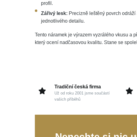
profil.
Zářivý lesk:
Precizně leštěný povrch odráží
jednotlivého detailu.
Tento náramek je výrazem vyzrálého vkusu a p
který ocení nadčasovou kvalitu. Stane se spol
Tradiční česká firma
Už od roku 2001 jsme součástí
vašich příběhů
Nenechte si nic u