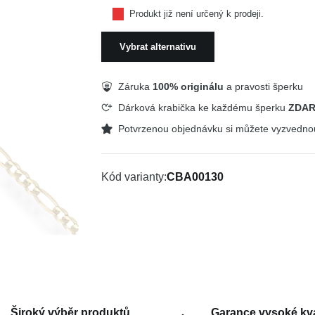
Produkt již není určený k prodeji.
Vybrat alternativu
Záruka
100% originálu
a pravosti šperku
Dárková krabička ke každému šperku
ZDA
Potvrzenou objednávku si můžete vyzvedn
Kód varianty
CBA00130
Široký výběr produktů
Garance vysoké kva