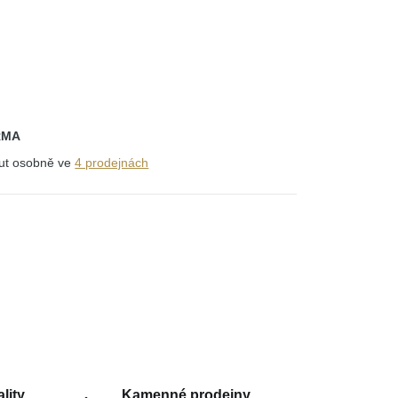
RMA
out osobně ve
4 prodejnách
lity
Kamenné prodejny