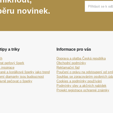
běru novinek.
tipy a triky
Informace pro vás
ch
Doprava a platba Česká republika
rat perlový šperk
Obchodní podmínky
 inspirace
Reklamační řád
ané a korálkové šperky jako trend
Poučení o právu na odstoupení od sm
orní diamanty jsou budoucnost
Souhlas se zpracováním osobních úda
ávně pečovat o šperky
Cookies a podmínky používání
Podmínky slev a akčních nabídek
Projekt registrace ochranné známky