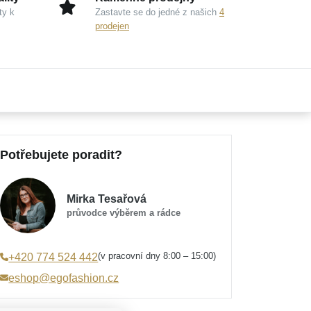
ty k
Zastavte se do jedné z našich
4
prodejen
Potřebujete poradit?
Mirka Tesařová
průvodce výběrem a rádce
(v pracovní dny 8:00 – 15:00)
+420 774 524 442
eshop@egofashion.cz