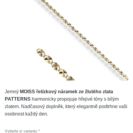
KOLEKCE
VŠE
O NÁS
BLOG
Vyberte region
Česko
Slovensko
Jemný
MOISS řetízkový náramek ze žlutého zlata
PATTERNS
harmonicky propojuje hřejivé tóny s bílým
zlatem. Nadčasový doplněk, který elegantně podtrhne vaši
osobnost každý den.
Vyberte si variantu