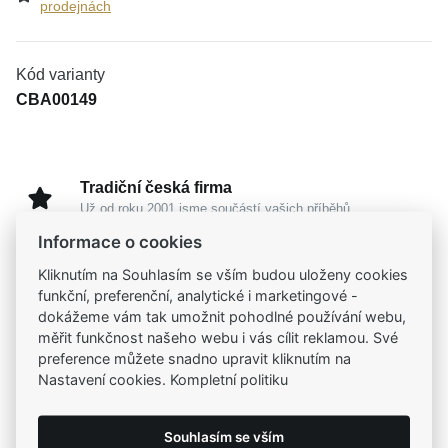
prodejnách
Kód varianty
CBA00149
Tradiční česká firma
Už od roku 2001 jsme součástí vašich příběhů
Informace o cookies
Široký výběr produktů
Kliknutím na Souhlasím se vším budou uloženy cookies
Na našem e-shopu máte výběr z tisíců šperků
funkční, preferenční, analytické i marketingové -
dokážeme vám tak umožnit pohodlné používání webu,
měřit funkčnost našeho webu i vás cílit reklamou. Své
Garance vysoké kvality
preference můžete snadno upravit kliknutím na
Certifikáty původu a kvality k vybraným šperkům
Nastavení cookies. Kompletní politiku
Kamenné prodejny
Souhlasím se vším