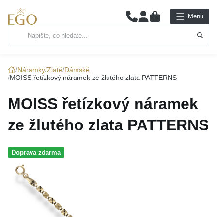
0
Menu
Hlavní kategorie
NÁHRDELNÍKY
Náramky
Zlaté
Dámské
MOISS řetízkový náramek ze žlutého zlata PATTERNS
PŘÍVĚSKY
MOISS řetízkový náramek
ŘETÍZKY
ze žlutého zlata PATTERNS
NÁRAMKY
Doprava zdarma
PRSTENY
NÁUŠNICE
SADY