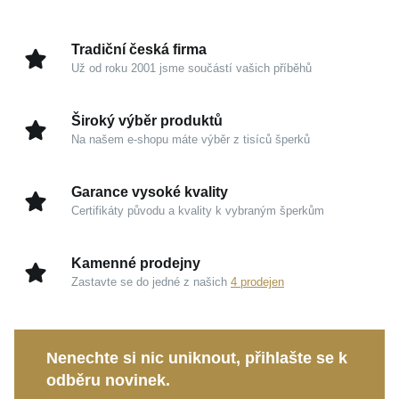
leskem bílého zlata, což šperku dodává výjimečnou
jiskru a ženskou lehkost.
Tradiční česká firma
Už od roku 2001 jsme součástí vašich příběhů
Kouzlo v detailech
Široký výběr produktů
Kombinace 14karátového zlata (585/1000):
Na našem e-shopu máte výběr z tisíců šperků
Spojení klasického žlutého a moderního bílého
zlata nabízí nadčasový luxus a dlouhodobou
Garance vysoké kvality
hodnotu, která nikdy nevyjde z módy.
Certifikáty původu a kvality k vybraným šperkům
Vysoký lesk:
Pečlivě leštěný povrch zajišťuje
oslnivý třpyt a dokonale zvýrazňuje čistotu designu
Kamenné prodejny
celého šperku.
Zastavte se do jedné z našich
4 prodejen
Dvoubarevná elegance:
Promyšlený design vám
umožní naprosto snadné kombinování s dalšími
kousky ve vaší osobní sbírce.
Nenechte si nic uniknout, přihlašte se k
odběru novinek.
Tento výjimečný kousek je ideální volbou pro