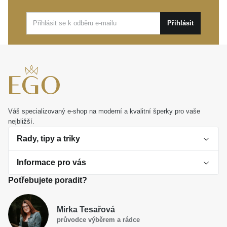
elegantní každodenní nošení i jako jemný detail pro
slavnostní okamžiky. Představuje dokonalý osobní
Přihlásit
dárek, který potěší a ponese váš jedinečný životní
příběh.
Váš specializovaný e-shop na moderní a kvalitní šperky pro vaše
nejbližší.
Rady, tipy a triky
Informace pro vás
O perlách
Potřebujete poradit?
Jak vybrat perlový šperk
Doprava a platba Česká republika
Dárková inspirace
Mirka Tesařová
Obchodní podmínky
průvodce výběrem a rádce