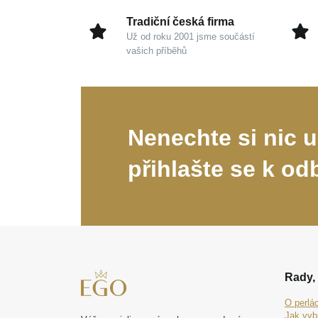
Tradiční česká firma
Už od roku 2001 jsme součástí
vašich příběhů
Nenechte si nic u
přihlašte se k od
Rady, 
O perlá
Jak vyb