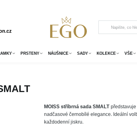
on.cz
RAMKY
PRSTENY
NÁUŠNICE
SADY
KOLEKCE
VŠE
 SMALT
MOISS stříbrná sada SMALT
představuje 
nadčasové černobílé elegance. Ideální volb
každodenní jiskru.