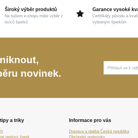
Široký výběr produktů
Garance vysoké kva
Na našem e-shopu máte výběr z
Certifikáty původu a kvali
tisíců šperků
vybraným šperkům
niknout,
běru novinek.
tipy a triky
Informace pro vás
ch
Doprava a platba Česká republika
rat perlový šperk
Obchodní podmínky