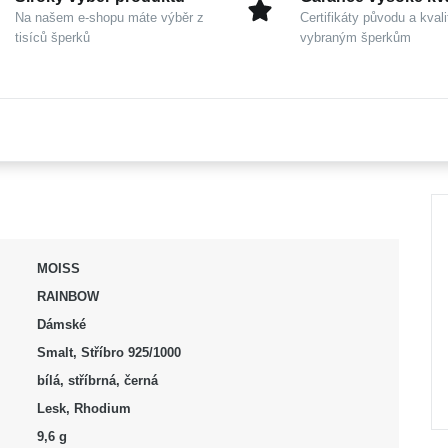
Na našem e-shopu máte výběr z
Certifikáty původu a kvali
tisíců šperků
vybraným šperkům
MOISS
RAINBOW
Dámské
Smalt, Stříbro 925/1000
bílá, stříbrná, černá
Lesk, Rhodium
9,6 g