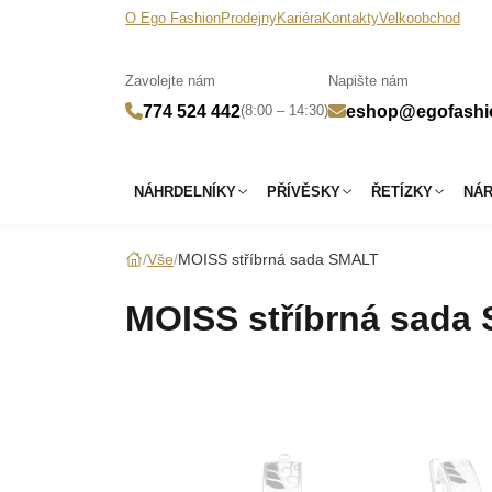
O Ego Fashion
Prodejny
Kariéra
Kontakty
Velkoobchod
Zavolejte nám
Napište nám
(8:00 – 14:30)
774 524 442
eshop@egofashi
NÁHRDELNÍKY
PŘÍVĚSKY
ŘETÍZKY
NÁ
Vše
MOISS stříbrná sada SMALT
MOISS stříbrná sada