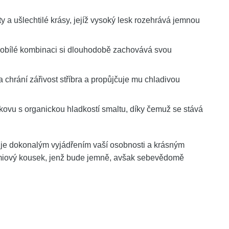
 a ušlechtilé krásy, jejíž vysoký lesk rozehrává jemnou
rnobílé kombinaci si dlouhodobě zachovává svou
 chrání zářivost stříbra a propůjčuje mu chladivou
kovu s organickou hladkostí smaltu, díky čemuž se stává
je dokonalým vyjádřením vaší osobnosti a krásným
émiový kousek, jenž bude jemně, avšak sebevědomě