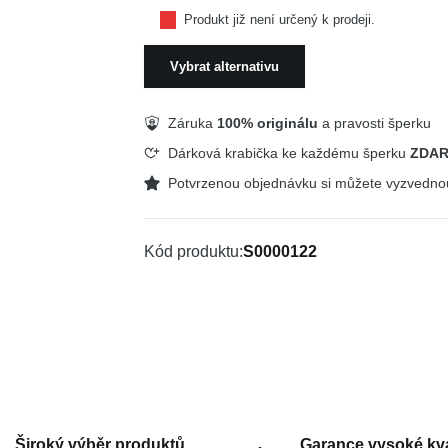
Produkt již není určený k prodeji.
Vybrat alternativu
Záruka
100% originálu
a pravosti šperku
Dárková krabička ke každému šperku
ZDA
Potvrzenou objednávku si můžete vyzvedn
Kód produktu
S0000122
Široký výběr produktů
Garance vysoké kva