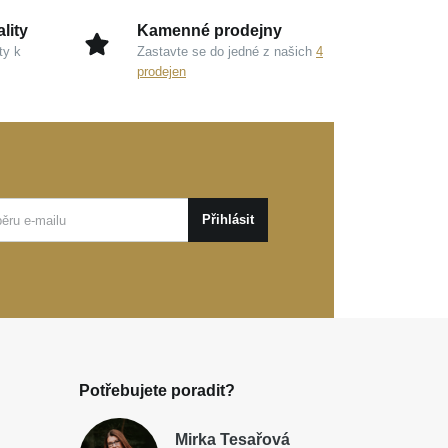
lity
Kamenné prodejny
ty k
Zastavte se do jedné z našich
4
prodejen
Přihlásit
Potřebujete poradit?
Mirka Tesařová