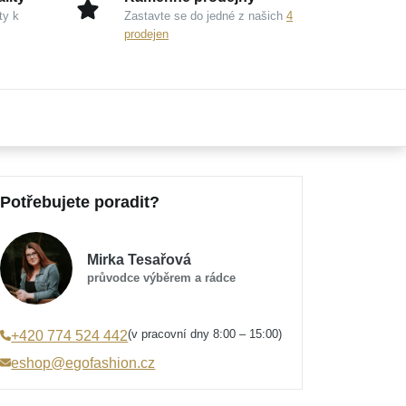
ty k
Zastavte se do jedné z našich
4
prodejen
Potřebujete poradit?
Mirka Tesařová
průvodce výběrem a rádce
(v pracovní dny 8:00 – 15:00)
+420 774 524 442
eshop@egofashion.cz