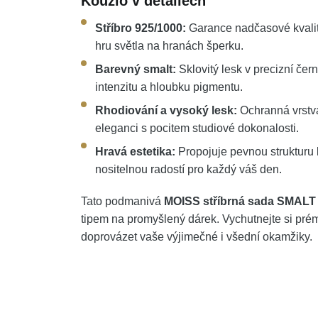
Kouzlo v detailech
Stříbro 925/1000:
Garance nadčasové kvality
hru světla na hranách šperku.
Barevný smalt:
Sklovitý lesk v precizní če
intenzitu a hloubku pigmentu.
Rhodiování a vysoký lesk:
Ochranná vrstva
eleganci s pocitem studiové dokonalosti.
Hravá estetika:
Propojuje pevnou strukturu 
nositelnou radostí pro každý váš den.
Tato podmanivá
MOISS stříbrná sada SMALT
tipem na promyšlený dárek. Vychutnejte si pr
doprovázet vaše výjimečné i všední okamžiky.