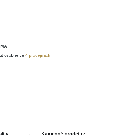
RMA
out osobně ve
4 prodejnách
lity
Kamenné prodejny