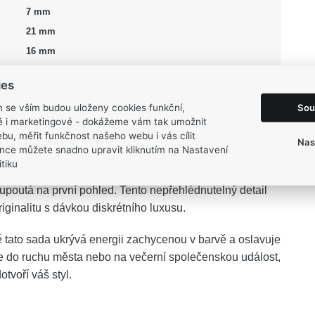
7 mm
21 mm
16 mm
31 mm
ies
Sou
m se vším budou uloženy cookies funkční,
ké i marketingové - dokážeme vám tak umožnit
bu, měřit funkčnost našeho webu i vás cílit
Nas
nce můžete snadno upravit kliknutím na Nastavení
každodenního příběhu dokonalou harmonii čistých linií
tiku
vého stříbra plynule přechází do hladkého, až
upoutá na první pohled. Tento nepřehlédnutelný detail
originalitu s dávkou diskrétního luxusu.
ato sada ukrývá energii zachycenou v barvě a oslavuje
e do ruchu města nebo na večerní společenskou událost,
tvoří váš styl.