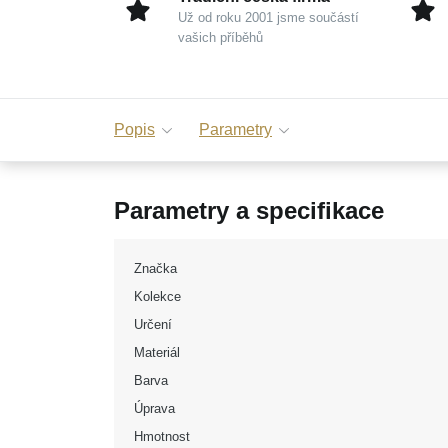
Už od roku 2001 jsme součástí
vašich příběhů
Popis
Parametry
Parametry a specifikace
Značka
Kolekce
Určení
Materiál
Barva
Úprava
Hmotnost