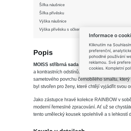
Šířka náušnice
Šířka přívěsku
Výška náušnice
Výška přívěsku s očkem
Informace o cook
Kliknutím na Souhlasí
preferenční, analytic
Popis
pohodlné používání we
reklamou. Své prefere
MOISS stříbrná sada SMALT
vnáší do vašeho 
cookies. Kompletní poli
a kontrastních odstínů. Zrcadlový odlesk chladi
sametového povrchu černobílého smaltu, který 
byl stvořen pro ženy, které chtějí vyjádřit svou 
Jako zástupce hravé kolekce RAINBOW v sobě t
moderní řemeslné zpracování. Ať už se chystát
tento umělecký kousek spolehlivě a s lehkostí do