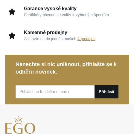
kvalitu a fascinující zrcadlový odlesk, který prozáří
Garance vysoké kvality
vaši tvář i dekolt.
Certifikáty původu a kvality k vybraným šperkům
Pravá sladkovodní perla:
Každá perla je
jedinečným darem přírody, jenž vyniká velmi
Kamenné prodejny
měkkým a vkusným hedvábným povrchem.
Zastavte se do jedné z našich
4 prodejen
Rhodizovaná úprava:
Chrání hladký lesk šperku
před vnějšími vlivy a zajišťuje maximální šetrnost k
vaší pokožce.
Nenechte si nic uniknout, přihlašte se k
odběru novinek.
Tato sladěná sada je ideálním krokem k prvnímu
opravdovému perlovému šperku i smysluplným
dárkem, který potěší. Dokonale doplní váš
Přihlásit
každodenní styl a bezpečně podtrhne vaši eleganci
při slavnostních událostech.