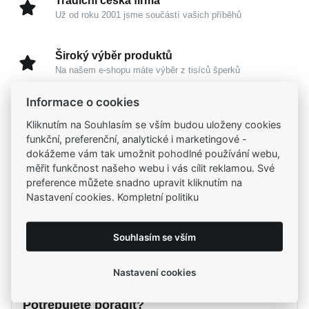
Tradiční česká firma
Už od roku 2001 jsme součástí vašich příběhů
Široký výběr produktů
Na našem e-shopu máte výběr z tisíců šperků
Informace o cookies
Garance vysoké kvality
Kliknutím na Souhlasím se vším budou uloženy cookies
Certifikáty původu a kvality k vybraným šperkům
funkční, preferenční, analytické i marketingové -
dokážeme vám tak umožnit pohodlné používání webu,
Kamenné prodejny
měřit funkčnost našeho webu i vás cílit reklamou. Své
Zastavte se do jedné z našich
4 prodejen
preference můžete snadno upravit kliknutím na
Nastavení cookies. Kompletní politiku
Souhlasím se vším
Parametry
Popis
Nastavení cookies
Parametry a specifikace
Potřebujete poradit?
Značka
Popis
MOISS