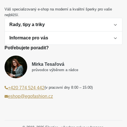
Váš specializovaný e-shop na moderní a kvalitní šperky pro vaše
nejbližší.
Rady, tipy a triky
Informace pro vás
O perlách
Potřebujete poradit?
Jak vybrat perlový šperk
Doprava a platba Česká republika
Dárková inspirace
Mirka Tesařová
Obchodní podmínky
průvodce výběrem a rádce
Smaltované a korálkové šperky jako trend
Reklamační řád
(v pracovní dny 8:00 – 15:00)
+420 774 524 442
Laboratorní diamanty jsou budoucnost
Poučení o právu na odstoupení od smlouvy
eshop@egofashion.cz
Jak správně pečovat o šperky
Souhlas se zpracováním osobních údajů
Cookies a podmínky používání
Podmínky slev a akčních nabídek