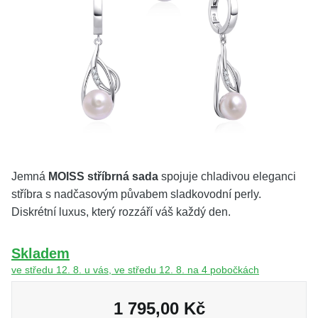
KOLEKCE
VŠE
O NÁS
BLOG
Vyberte region
Česko
Slovensko
Jemná
MOISS stříbrná sada
spojuje chladivou eleganci
stříbra s nadčasovým půvabem sladkovodní perly.
Diskrétní luxus, který rozzáří váš každý den.
Skladem
ve středu 12. 8. u vás, ve středu 12. 8. na 4 pobočkách
1 795,00 Kč