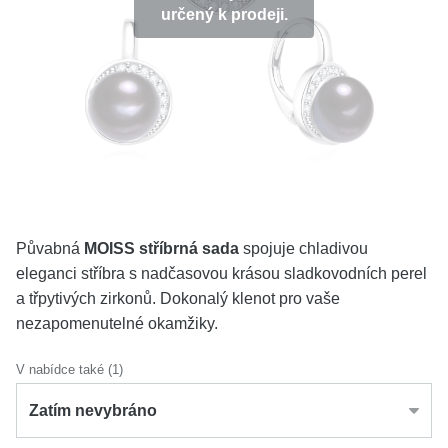
určený k prodeji.
KOLEKCE
VŠE
O NÁS
BLOG
Vyberte region
Česko
Slovensko
Půvabná
MOISS stříbrná sada
spojuje chladivou
eleganci stříbra s nadčasovou krásou sladkovodních perel
a třpytivých zirkonů. Dokonalý klenot pro vaše
nezapomenutelné okamžiky.
V nabídce také (1)
Zatím nevybráno