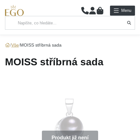
0
Menu
Hlavní kategorie
NÁHRDELNÍKY
Vše
MOISS stříbrná sada
PŘÍVĚSKY
MOISS stříbrná sada
ŘETÍZKY
NÁRAMKY
PRSTENY
NÁUŠNICE
SADY
Produkt již není