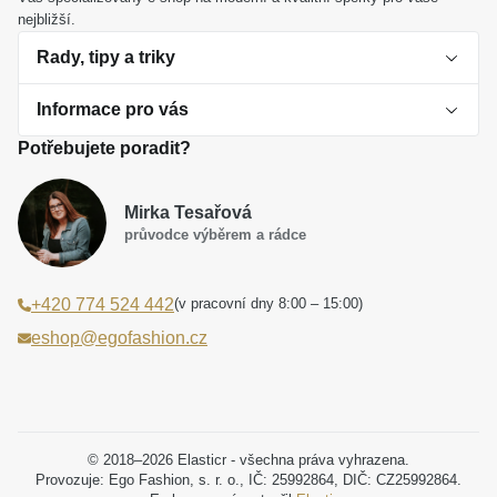
nejbližší.
Rady, tipy a triky
Informace pro vás
O perlách
Potřebujete poradit?
Jak vybrat perlový šperk
Doprava a platba Česká republika
Dárková inspirace
Mirka Tesařová
Obchodní podmínky
průvodce výběrem a rádce
Smaltované a korálkové šperky jako trend
Reklamační řád
(v pracovní dny 8:00 – 15:00)
+420 774 524 442
Laboratorní diamanty jsou budoucnost
Poučení o právu na odstoupení od smlouvy
eshop@egofashion.cz
Jak správně pečovat o šperky
Souhlas se zpracováním osobních údajů
Cookies a podmínky používání
Podmínky slev a akčních nabídek
© 2018–2026 Elasticr - všechna práva vyhrazena.
Provozuje: Ego Fashion, s. r. o., IČ: 25992864, DIČ: CZ25992864.