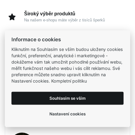
Široký výběr produktů
Na našem e-shopu máte výběr z tisíců šperků
Garance vysoké kvality
Informace o cookies
Certifikáty původu a kvality k vybraným šperkům
Kliknutím na Souhlasím se vším budou uloženy cookies
funkční, preferenční, analytické i marketingové -
dokážeme vám tak umožnit pohodlné používání webu,
Kamenné prodejny
měřit funkčnost našeho webu i vás cílit reklamou. Své
Zastavte se do jedné z našich
4 prodejen
preference můžete snadno upravit kliknutím na
Nastavení cookies. Kompletní politiku
Parametry
Souhlasím se vším
Popis
Parametry a specifikace
Nastavení cookies
Potřebujete poradit?
Značka
Popis
MOISS
Kolekce
PEARLS