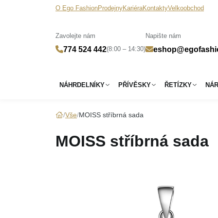
O Ego Fashion
Prodejny
Kariéra
Kontakty
Velkoobchod
Zavolejte nám
Napište nám
(8:00 – 14:30)
774 524 442
eshop@egofashi
NÁHRDELNÍKY
PŘÍVĚSKY
ŘETÍZKY
NÁ
Vše
MOISS stříbrná sada
MOISS stříbrná sada