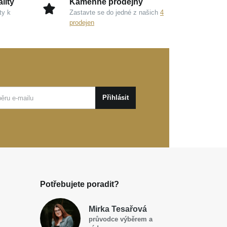
lity
Kamenné prodejny
ty k
Zastavte se do jedné z našich
4
prodejen
Přihlásit
Potřebujete poradit?
Mirka Tesařová
průvodce výběrem a