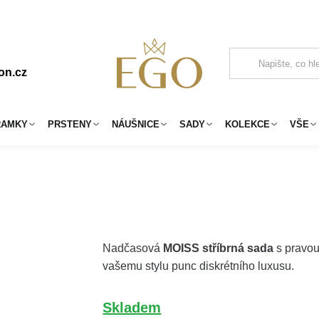
on.cz
RAMKY
PRSTENY
NÁUŠNICE
SADY
KOLEKCE
VŠE
Nadčasová
MOISS stříbrná sada
s pravou
vašemu stylu punc diskrétního luxusu.
Skladem