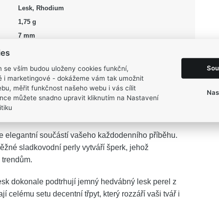
Lesk, Rhodium
1,75 g
7 mm
7 mm
ies
10 mm
Sou
m se vším budou uloženy cookies funkční,
15 mm
ké i marketingové - dokážeme vám tak umožnit
bu, měřit funkčnost našeho webu i vás cílit
Nas
nce můžete snadno upravit kliknutím na Nastavení
tiku
e elegantní součástí vašeho každodenního příběhu.
žné sladkovodní perly vytváří šperk, jehož
 trendům.
esk dokonale podtrhují jemný hedvábný lesk perel z
celému setu decentní třpyt, který rozzáří vaši tvář i