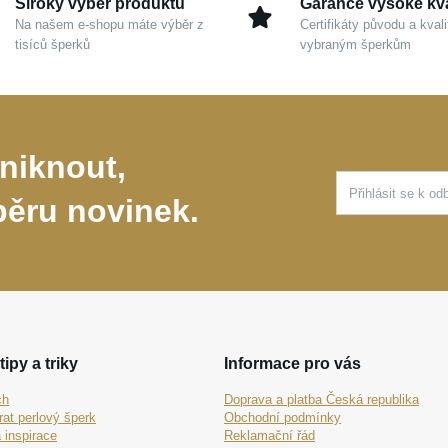
Široký výběr produktů
Garance vysoké kva
Na našem e-shopu máte výběr z
Certifikáty původu a kvali
tisíců šperků
vybraným šperkům
niknout,
běru novinek.
tipy a triky
Informace pro vás
ch
Doprava a platba Česká republika
rat perlový šperk
Obchodní podmínky
 inspirace
Reklamační řád