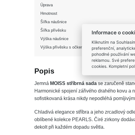
Úprava
Hmotnost
Šířka náušnice
Šířka přívěsku
Informace o cook
Výška náušnice
Kliknutím na Souhlasí
Výška přívěsku s očkem
preferenční, analytic
pohodlné používání we
reklamou. Své prefere
cookies. Kompletní poli
Popis
Jemná
MOISS stříbrná sada
se zaručeně stan
Harmonické spojení zářivého drahého kovu a ně
sofistikovaná krása nikdy nepodléhá pomíjivým
Chladivá elegance stříbra a jeho zrcadlový odl
oblíbené kolekce PEARLS. Čiré zirkony dodávají 
dekolt při každém dopadu světla.