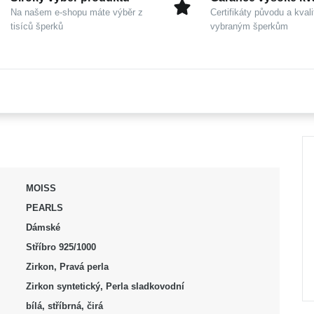
Na našem e-shopu máte výběr z
Certifikáty původu a kvali
tisíců šperků
vybraným šperkům
MOISS
PEARLS
Dámské
Stříbro 925/1000
Zirkon, Pravá perla
Zirkon syntetický, Perla sladkovodní
bílá, stříbrná, čirá