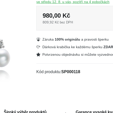
ve středu 12. 8. u vás, pozítří na 4 pobočkách
980,00 Kč
809,92 Kč
bez DPH
Záruka
100% originálu
a pravosti šperku
Dárková krabička ke každému šperku
ZDA
Potvrzenou objednávku si můžete vyzvedn
Kód produktu
SP000118
Široký výběr produktů
Garance vysoké kva