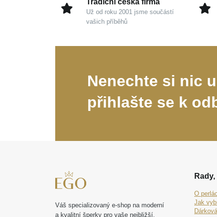
Tradiční česká firma
Už od roku 2001 jsme součástí
vašich příběhů
Nenechte si nic u
přihlašte se k od
Rady, 
O perlá
Jak vyb
Váš specializovaný e-shop na moderní
Dárková
a kvalitní šperky pro vaše nejbližší.