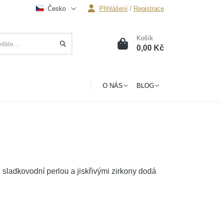
Česko
Přihlášení
/
Registrace
Košík
0
0,00 Kč
O NÁS
BLOG
 sladkovodní perlou a jiskřivými zirkony dodá