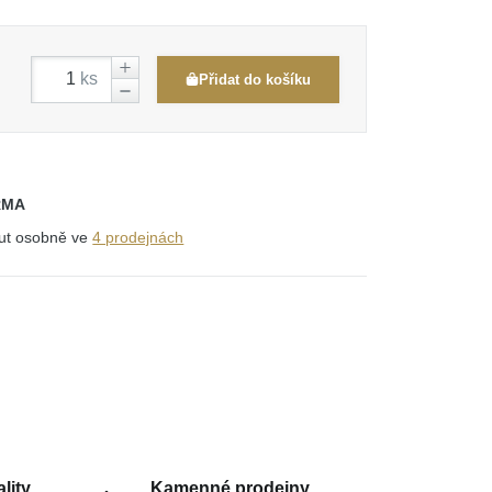
ks
Přidat do košíku
RMA
out osobně ve
4 prodejnách
lity
Kamenné prodejny