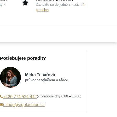
ty k
Zastavte se do jedné z našich
4
prodejen
Potřebujete poradit?
Mirka Tesařová
průvodce výběrem a rádce
(v pracovní dny 8:00 – 15:00)
+420 774 524 442
eshop@egofashion.cz