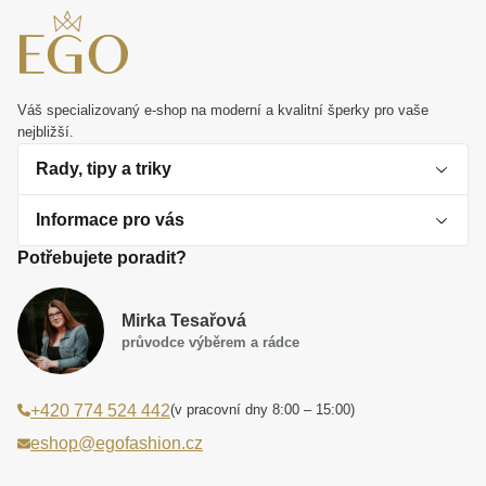
Váš specializovaný e-shop na moderní a kvalitní šperky pro vaše
nejbližší.
Rady, tipy a triky
Informace pro vás
O perlách
Potřebujete poradit?
Jak vybrat perlový šperk
Doprava a platba Česká republika
Dárková inspirace
Mirka Tesařová
Obchodní podmínky
průvodce výběrem a rádce
Smaltované a korálkové šperky jako trend
Reklamační řád
(v pracovní dny 8:00 – 15:00)
+420 774 524 442
Laboratorní diamanty jsou budoucnost
Poučení o právu na odstoupení od smlouvy
eshop@egofashion.cz
Jak správně pečovat o šperky
Souhlas se zpracováním osobních údajů