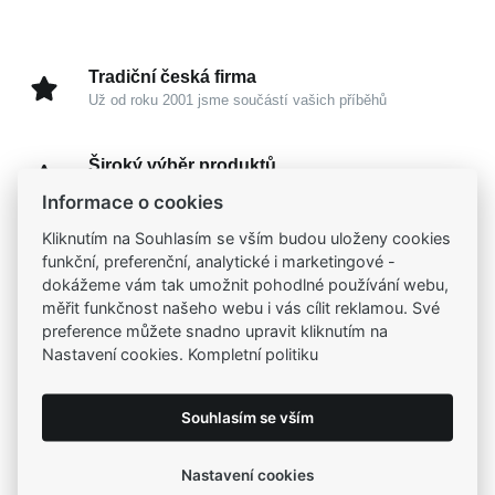
Tradiční česká firma
Už od roku 2001 jsme součástí vašich příběhů
Široký výběr produktů
Na našem e-shopu máte výběr z tisíců šperků
Informace o cookies
Kliknutím na Souhlasím se vším budou uloženy cookies
Garance vysoké kvality
funkční, preferenční, analytické i marketingové -
Certifikáty původu a kvality k vybraným šperkům
dokážeme vám tak umožnit pohodlné používání webu,
měřit funkčnost našeho webu i vás cílit reklamou. Své
preference můžete snadno upravit kliknutím na
Kamenné prodejny
Nastavení cookies. Kompletní politiku
Zastavte se do jedné z našich
4 prodejen
Souhlasím se vším
Parametry
Nastavení cookies