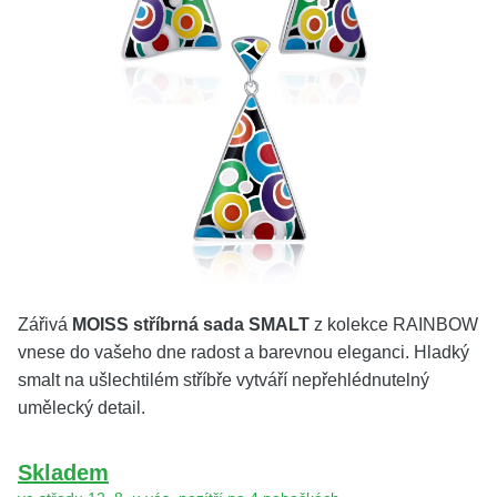
KOLEKCE
VŠE
O NÁS
BLOG
Vyberte region
Česko
Slovensko
Zářivá
MOISS stříbrná sada SMALT
z kolekce RAINBOW
vnese do vašeho dne radost a barevnou eleganci. Hladký
smalt na ušlechtilém stříbře vytváří nepřehlédnutelný
umělecký detail.
Skladem