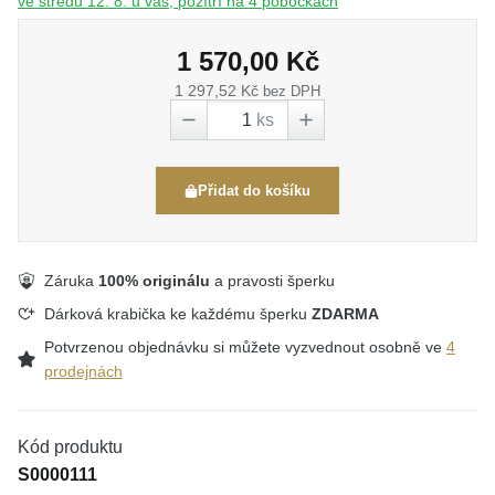
ve středu 12. 8. u vás, pozítří na 4 pobočkách
1 570,00 Kč
1 297,52 Kč
bez DPH
ks
Přidat do košíku
Záruka
100% originálu
a pravosti šperku
Dárková krabička ke každému šperku
ZDARMA
Potvrzenou objednávku si můžete vyzvednout osobně ve
4
prodejnách
Kód produktu
S0000111