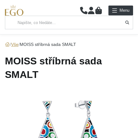
0
Menu
Hlavní kategorie
NÁHRDELNÍKY
Vše
MOISS stříbrná sada SMALT
PŘÍVĚSKY
MOISS stříbrná sada
ŘETÍZKY
SMALT
NÁRAMKY
PRSTENY
NÁUŠNICE
SADY