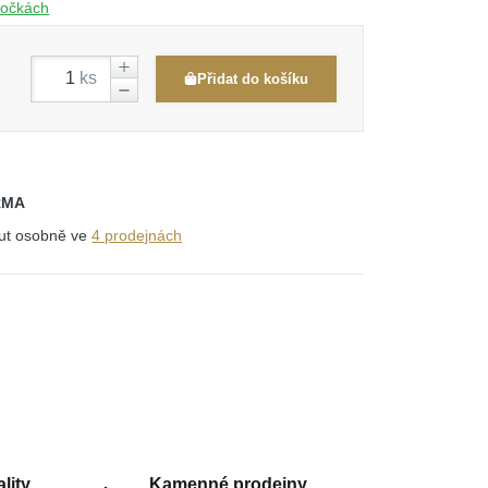
obočkách
ks
Přidat do košíku
RMA
out osobně ve
4 prodejnách
lity
Kamenné prodejny