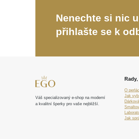
Nenechte si nic u
přihlašte se k od
Rady, 
O perlá
Jak vyb
Váš specializovaný e-shop na moderní
Dárková
a kvalitní šperky pro vaše nejbližší.
Smaltov
Laborat
Jak spr