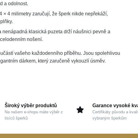
d a odolnost.
× 4 milimetry zaručují, že šperk nikde nepřekáží,
plňky.
a nenápadná klasická puzeta drží náušnici pevně a
i celodenním nošení.
učástí vašeho každodenního příběhu. Jsou spolehlivou
egantním dárkem, který zaručeně vykouzlí úsměv.
Široký výběr produktů
Garance vysoké kva
Na našem e-shopu máte výběr z
Certifikáty původu a kvali
tisíců šperků
vybraným šperkům