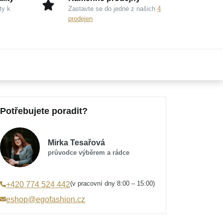
ty k
Zastavte se do jedné z našich
4
prodejen
Potřebujete poradit?
Mirka Tesařová
průvodce výběrem a rádce
(v pracovní dny 8:00 – 15:00)
+420 774 524 442
eshop@egofashion.cz