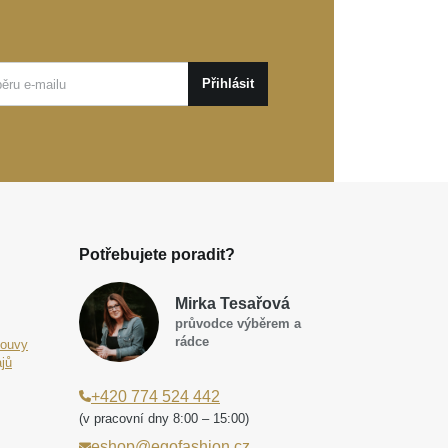
Přihlásit
Potřebujete poradit?
Mirka Tesařová
průvodce výběrem a
rádce
louvy
jů
+420 774 524 442
(v pracovní dny 8:00 – 15:00)
eshop@egofashion.cz