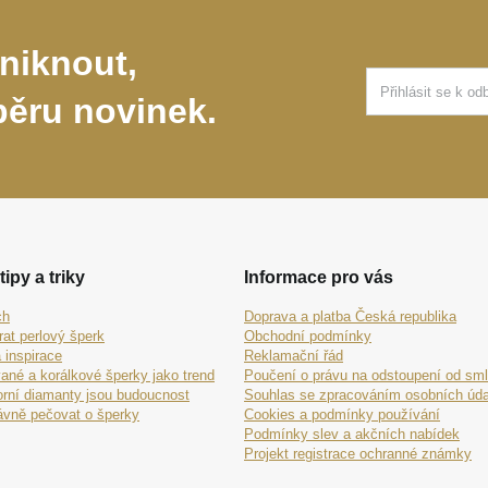
niknout,
běru novinek.
tipy a triky
Informace pro vás
ch
Doprava a platba Česká republika
rat perlový šperk
Obchodní podmínky
 inspirace
Reklamační řád
ané a korálkové šperky jako trend
Poučení o právu na odstoupení od sm
orní diamanty jsou budoucnost
Souhlas se zpracováním osobních úda
ávně pečovat o šperky
Cookies a podmínky používání
Podmínky slev a akčních nabídek
Projekt registrace ochranné známky