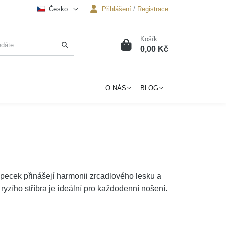
Česko
Přihlášení
/
Registrace
Košík
0
0,00 Kč
O NÁS
BLOG
 pecek přinášejí harmonii zrcadlového lesku a
ryzího stříbra je ideální pro každodenní nošení.