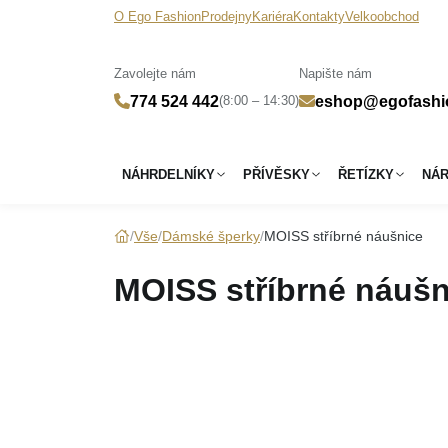
O Ego Fashion
Prodejny
Kariéra
Kontakty
Velkoobchod
Zavolejte nám
Napište nám
(8:00 – 14:30)
774 524 442
eshop@egofashi
NÁHRDELNÍKY
PŘÍVĚSKY
ŘETÍZKY
NÁ
Vše
Dámské šperky
MOISS stříbrné náušnice
MOISS stříbrné náušn