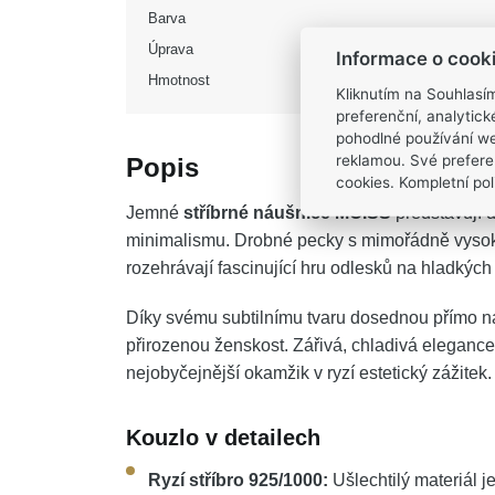
Barva
Úprava
Informace o cook
Hmotnost
Kliknutím na Souhlasí
preferenční, analytic
pohodlné používání we
reklamou. Své prefere
Popis
cookies. Kompletní poli
Jemné
stříbrné náušnice MOISS
představují 
minimalismu. Drobné pecky s mimořádně vysoký
rozehrávají fascinující hru odlesků na hladkýc
Díky svému subtilnímu tvaru dosednou přímo na 
přirozenou ženskost. Zářivá, chladivá elegance
nejobyčejnější okamžik v ryzí estetický zážitek.
Kouzlo v detailech
Ryzí stříbro 925/1000:
Ušlechtilý materiál j