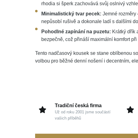
rhodia si šperk zachovává svůj oslnivý vzhle
Minimalistický tvar pecek:
Jemné rozměry 4 
nepůsobí rušivě a dokonale ladí s dalšími do
Pohodlné zapínání na puzetu:
Krátký dřík 
bezpečně, což přináší maximální komfort př
Tento nadčasový kousek se stane oblíbenou so
volbou pro běžné denní nošení i decentním, el
Tradiční česká firma
Už od roku 2001 jsme součástí
vašich příběhů