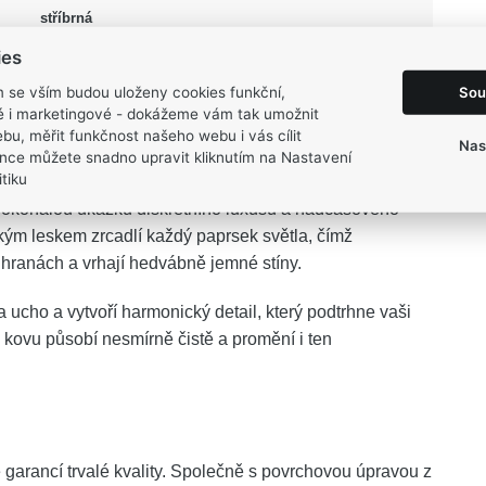
stříbrná
Lesk, Rhodium
ies
0,6 g
Sou
m se vším budou uloženy cookies funkční,
ké i marketingové - dokážeme vám tak umožnit
bu, měřit funkčnost našeho webu i vás cílit
Nas
nce můžete snadno upravit kliknutím na Nastavení
tiku
dokonalou ukázku diskrétního luxusu a nadčasového
m leskem zrcadlí každý paprsek světla, čímž
h hranách a vrhají hedvábně jemné stíny.
ucho a vytvoří harmonický detail, který podtrhne vaši
 kovu působí nesmírně čistě a promění i ten
e garancí trvalé kvality. Společně s povrchovou úpravou z