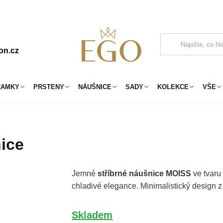
on.cz
RAMKY
PRSTENY
NÁUŠNICE
SADY
KOLEKCE
VŠE
ice
Jemné
stříbrné náušnice MOISS
ve tvaru
chladivé elegance. Minimalistický design z 
Skladem