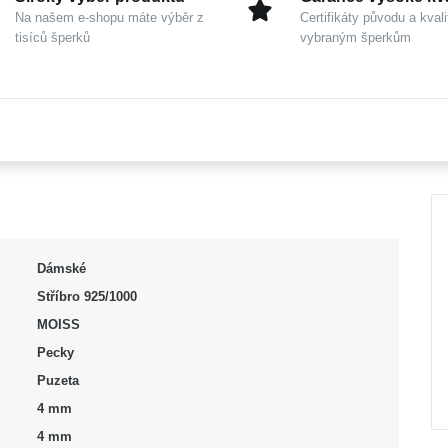
Na našem e-shopu máte výběr z
Certifikáty původu a kvali
tisíců šperků
vybraným šperkům
Dámské
Stříbro 925/1000
MOISS
Pecky
Puzeta
4 mm
4 mm