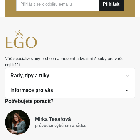
vaší oblíbenou volbou pro každodenní nošení i
Přihlásit
výjimečné večery. Představují také dokonalý dárek,
který potěší každou ženu s vytříbeným vkusem.
Váš specializovaný e-shop na moderní a kvalitní šperky pro vaše
nejbližší.
Rady, tipy a triky
Informace pro vás
O perlách
Potřebujete poradit?
Jak vybrat perlový šperk
Doprava a platba Česká republika
Dárková inspirace
Mirka Tesařová
Obchodní podmínky
průvodce výběrem a rádce
Smaltované a korálkové šperky jako trend
Reklamační řád