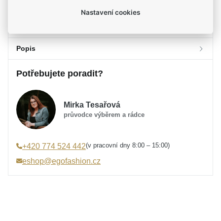
Nastavení cookies
Parametry
Popis
Parametry a specifikace
Potřebujete poradit?
Určení
Popis
Dámské
Materiál
Stříbro 925/1000
Jemné a nadčasové
MOISS stříbrné náušnice
Typ náušnic
Záušnice
Mirka Tesařová
vstoupí do vašeho života jako ztělesnění diskrétního
Typ zapínání
Háček - závěs
průvodce výběrem a rádce
luxusu. Tento moderní klenot ve stylu záušnic přináší
Výška náušnice
22 mm
chladivou eleganci a dokonale podtrhne vaši
Šířka náušnice
11 mm
osobitost.
(v pracovní dny 8:00 – 15:00)
+420 774 524 442
Barva
stříbrná
eshop@egofashion.cz
Zářivý kov zaujme svým dokonalým zrcadlovým
Úprava
Lesk, Rhodium
odleskem a hedvábně hladkým povrchem. Vzdušný
Hmotnost
1,75 g
design na drobném háčku se svobodně pohybuje s
každým vaším krokem a vytváří neopakovatelnou hru
světla.