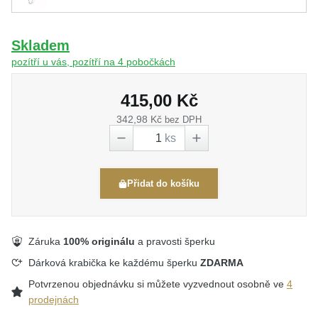
Skladem
pozítří u vás, pozítří na 4 pobočkách
415,00 Kč
342,98 Kč
bez DPH
ks
Přidat do košíku
Záruka
100% originálu
a pravosti šperku
Dárková krabička ke každému šperku
ZDARMA
Potvrzenou objednávku si můžete vyzvednout osobně ve
4
prodejnách