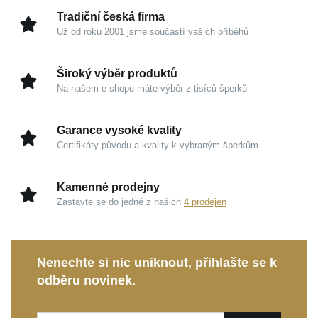
Tradiční česká firma
Už od roku 2001 jsme součástí vašich příběhů
Kouzlo v detailech
Stříbro 925/1000 s rhodiováním:
Ušlechtilý kov
Široký výběr produktů
nabízí vysoký lesk, garanci kvality a zachovává si
Na našem e-shopu máte výběr z tisíců šperků
svou čistou krásu.
Moderní záušnice:
Současný design, který zdobí
Garance vysoké kvality
ucho neotřelým způsobem a dodává celkovému
Certifikáty původu a kvality k vybraným šperkům
vzhledu sebevědomí.
Háčkové zapínání:
Lehký a elegantní závěs
Kamenné prodejny
zajišťuje mimořádně pohodlné nošení a snadné
Zastavte se do jedné z našich
4 prodejen
nasazování.
Proporce šperku:
S výškou 22 mm a šířkou 11
mm tvoří náušnice ideální rovnováhu mezi jemností
Nenechte si nic uniknout, přihlašte se k
a výrazností.
odběru novinek.
Tyto nádherné
MOISS stříbrné náušnice
se stanou