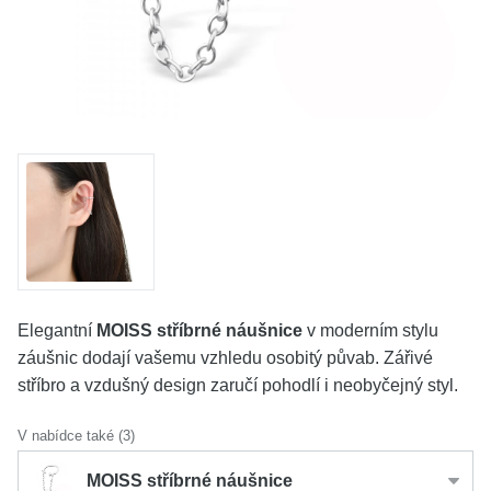
KOLEKCE
VŠE
O NÁS
BLOG
Vyberte region
Česko
Slovensko
Elegantní
MOISS stříbrné náušnice
v moderním stylu
záušnic dodají vašemu vzhledu osobitý půvab. Zářivé
stříbro a vzdušný design zaručí pohodlí i neobyčejný styl.
V nabídce také (3)
MOISS stříbrné náušnice