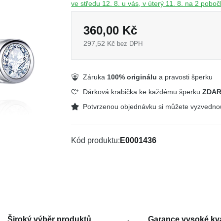
ve středu 12. 8. u vás, v úterý 11. 8. na 2 pobo
360,00 Kč
297,52 Kč
bez DPH
Záruka
100% originálu
a pravosti šperku
Dárková krabička ke každému šperku
ZDA
Potvrzenou objednávku si můžete vyzvedn
Kód produktu
E0001436
Široký výběr produktů
Garance vysoké kva