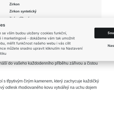
Zirkon
Zirkon syntetický
čirá, stříbrná
ies
Lesk, Rhodium
Sou
m se vším budou uloženy cookies funkční,
0,85 g
ké i marketingové - dokážeme vám tak umožnit
bu, měřit funkčnost našeho webu i vás cílit
Nas
nce můžete snadno upravit kliknutím na Nastavení
tiku
náší do vašeho každodenního příběhu zářivou a čistou
bí s třpytivým čirým kamenem, který zachycuje každičký
lový odlesk rhodiovaného kovu vytvářejí na uchu dojem