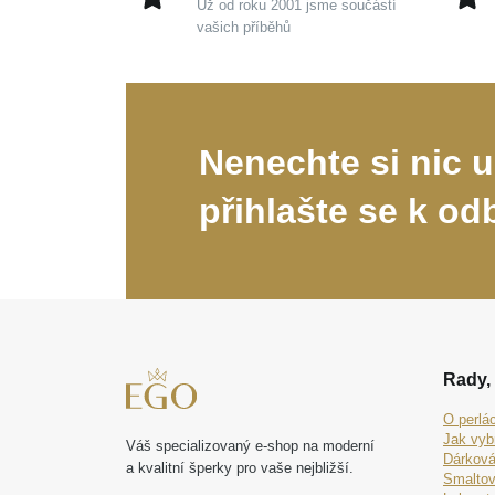
Už od roku 2001 jsme součástí
vašich příběhů
Nenechte si nic u
přihlašte se k od
Rady, 
O perlá
Jak vyb
Váš specializovaný e-shop na moderní
Dárková
a kvalitní šperky pro vaše nejbližší.
Smaltov