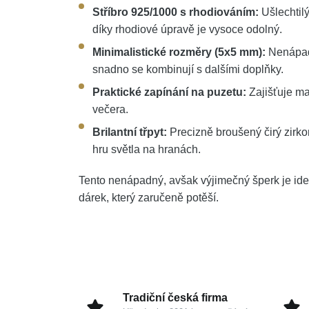
Stříbro 925/1000 s rhodiováním:
Ušlechtilý
díky rhodiové úpravě je vysoce odolný.
Minimalistické rozměry (5x5 mm):
Nenápadn
snadno se kombinují s dalšími doplňky.
Praktické zapínání na puzetu:
Zajišťuje m
večera.
Brilantní třpyt:
Precizně broušený čirý zirk
hru světla na hranách.
Tento nenápadný, avšak výjimečný šperk je ideá
dárek, který zaručeně potěší.
Tradiční česká firma