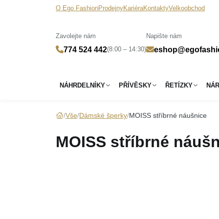
O Ego Fashion
Prodejny
Kariéra
Kontakty
Velkoobchod
Zavolejte nám
Napište nám
(8:00 – 14:30)
774 524 442
eshop@egofashi
NÁHRDELNÍKY
PŘÍVĚSKY
ŘETÍZKY
NÁ
Vše
Dámské šperky
MOISS stříbrné náušnice
MOISS stříbrné náušn