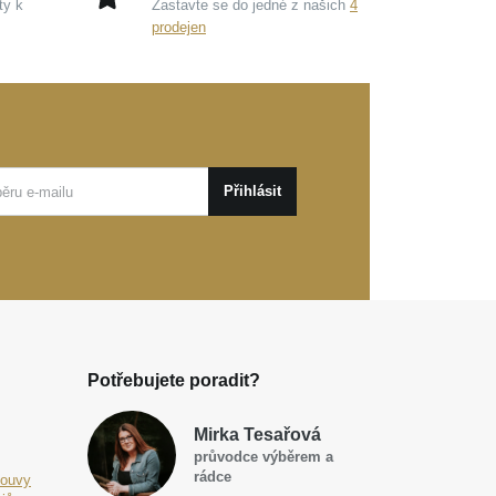
ty k
Zastavte se do jedné z našich
4
prodejen
Přihlásit
Potřebujete poradit?
Mirka Tesařová
průvodce výběrem a
rádce
louvy