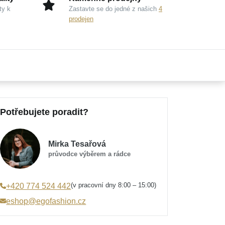
ty k
Zastavte se do jedné z našich
4
prodejen
Potřebujete poradit?
Mirka Tesařová
průvodce výběrem a rádce
(v pracovní dny 8:00 – 15:00)
+420 774 524 442
eshop@egofashion.cz