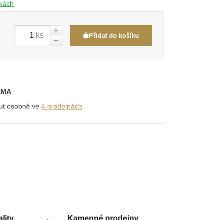
čkách
ks
Přidat do košíku
RMA
out osobně ve
4 prodejnách
lity
Kamenné prodejny