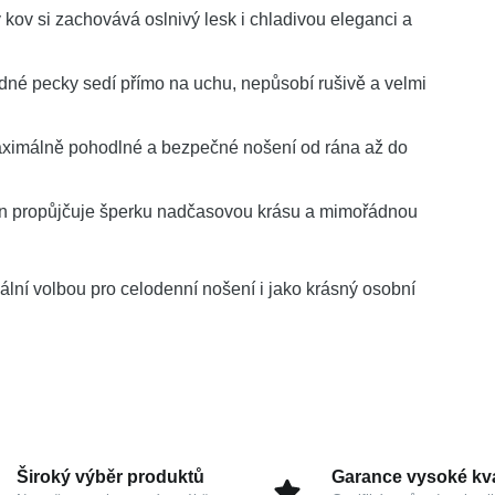
 kov si zachovává oslnivý lesk i chladivou eleganci a
é pecky sedí přímo na uchu, nepůsobí rušivě a velmi
aximálně pohodlné a bezpečné nošení od rána až do
on propůjčuje šperku nadčasovou krásu a mimořádnou
lní volbou pro celodenní nošení i jako krásný osobní
Široký výběr produktů
Garance vysoké kva