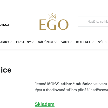
on.cz
RAMKY
PRSTENY
NÁUŠNICE
SADY
KOLEKCE
VŠE
ice
Jemné
MOISS stříbrné náušnice
ve tvaru 
třpyt a rhodiované stříbro přináší nadčasov
Skladem