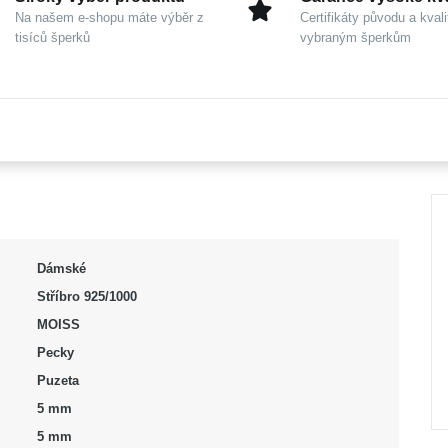
Na našem e-shopu máte výběr z
Certifikáty původu a kvali
tisíců šperků
vybraným šperkům
Dámské
Stříbro 925/1000
MOISS
Pecky
Puzeta
5 mm
5 mm