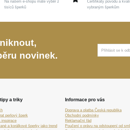
Na našem e-shopu máte výběr z
Certifikáty původu a kvali
tisíců šperků
vybraným šperkům
niknout,
běru novinek.
tipy a triky
Informace pro vás
ch
Doprava a platba Česká republika
rat perlový šperk
Obchodní podmínky
 inspirace
Reklamační řád
ané a korálkové šperky jako trend
Poučení o právu na odstoupení od sm