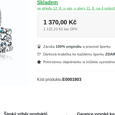
Skladem
ve středu 12. 8. u vás, v úterý 11. 8. na 4 pobo
1 370,00 Kč
1 132,23 Kč
bez DPH
Záruka
100% originálu
a pravosti šperku
Dárková krabička ke každému šperku
ZDA
Potvrzenou objednávku si můžete vyzvedn
Kód produktu
E0001803
Široký výběr produktů
Garance vysoké kva