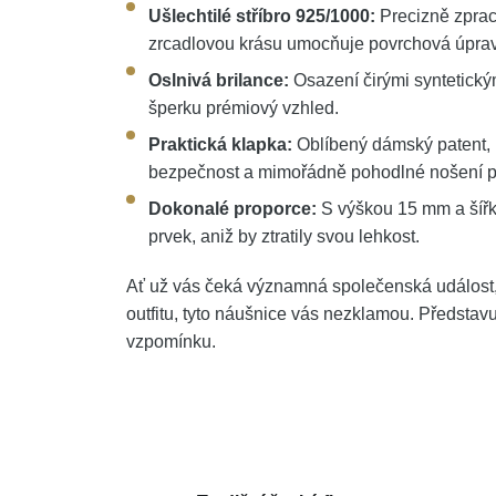
Ušlechtilé stříbro 925/1000:
Precizně zprac
zrcadlovou krásu umocňuje povrchová úpra
Oslnivá brilance:
Osazení čirými syntetickým
šperku prémiový vzhled.
Praktická klapka:
Oblíbený dámský patent, 
bezpečnost a mimořádně pohodlné nošení p
Dokonalé proporce:
S výškou 15 mm a šířk
prvek, aniž by ztratily svou lehkost.
Ať už vás čeká významná společenská událost,
outfitu, tyto náušnice vás nezklamou. Představu
vzpomínku.