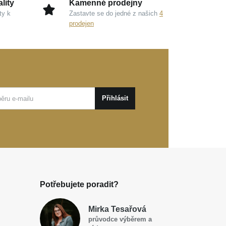
lity
Kamenné prodejny
ty k
Zastavte se do jedné z našich
4
prodejen
Přihlásit
Potřebujete poradit?
Mirka Tesařová
průvodce výběrem a