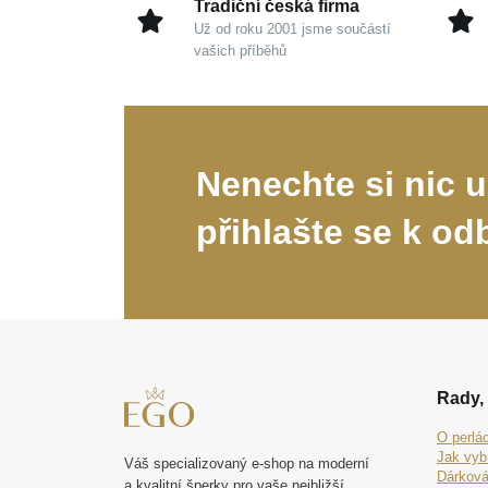
Tradiční česká firma
Už od roku 2001 jsme součástí
vašich příběhů
Nenechte si nic u
přihlašte se k od
Rady, 
O perlá
Jak vyb
Váš specializovaný e-shop na moderní
Dárková
a kvalitní šperky pro vaše nejbližší.