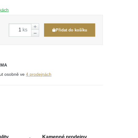
čkách
ks
Přidat do košíku
RMA
out osobně ve
4 prodejnách
lity
Kamenné prodejny