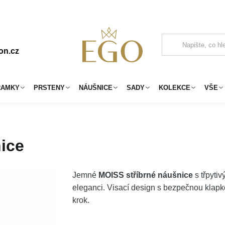
on.cz
RAMKY
PRSTENY
NÁUŠNICE
SADY
KOLEKCE
VŠE
ice
Jemné
MOISS stříbrné náušnice
s třpyti
eleganci. Visací design s bezpečnou klapko
krok.