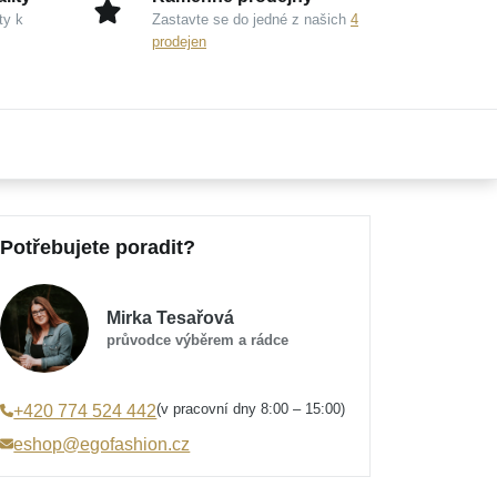
ty k
Zastavte se do jedné z našich
4
prodejen
Potřebujete poradit?
Mirka Tesařová
průvodce výběrem a rádce
(v pracovní dny 8:00 – 15:00)
+420 774 524 442
eshop@egofashion.cz