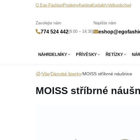
O Ego Fashion
Prodejny
Kariéra
Kontakty
Velkoobchod
Zavolejte nám
Napište nám
(8:00 – 14:30)
774 524 442
eshop@egofashi
NÁHRDELNÍKY
PŘÍVĚSKY
ŘETÍZKY
NÁ
Vše
Dámské šperky
MOISS stříbrné náušnice
MOISS stříbrné náušn