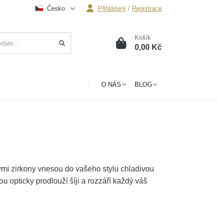
Česko
Přihlášení
/
Registrace
Košík
0
0,00 Kč
O NÁS
BLOG
vými zirkony vnesou do vašeho stylu chladivou
u opticky prodlouží šíji a rozzáří každý váš