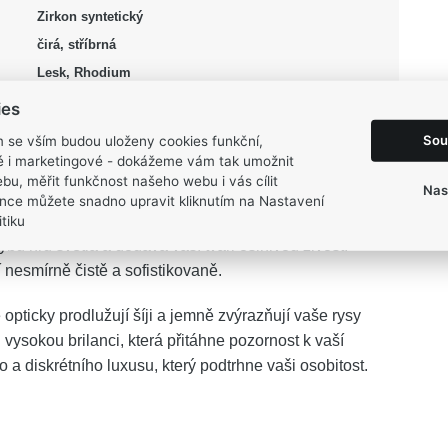
Zirkon syntetický
čirá, stříbrná
Lesk, Rhodium
3 g
ies
Sou
m se vším budou uloženy cookies funkční,
ké i marketingové - dokážeme vám tak umožnit
bu, měřit funkčnost našeho webu i vás cílit
Nas
nce můžete snadno upravit kliknutím na Nastavení
tiku
egantní součástí vašeho každodenního příběhu. Jejich
u hru světla a dodává vaší tváři oslnivou živost.
nesmírně čistě a sofistikovaně.
pticky prodlužují šíji a jemně zvýrazňují vaše rysy
u vysokou brilanci, která přitáhne pozornost k vaší
a diskrétního luxusu, který podtrhne vaši osobitost.