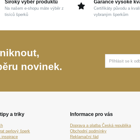
Široký výběr produktů
Garance vysoké kva
Na našem e-shopu máte výběr z
Certifikáty původu a kvali
tisíců šperků
vybraným šperkům
niknout,
běru novinek.
tipy a triky
Informace pro vás
ch
Doprava a platba Česká republika
rat perlový šperk
Obchodní podmínky
 inspirace
Reklamační řád