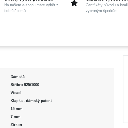
Na našem e-shopu máte výběr z
Certifikáty původu a kvali
tisíců šperků
vybraným šperkům
Dámské
Stříbro 925/1000
Visací
Klapka - dámský patent
15 mm
7 mm
Zirkon