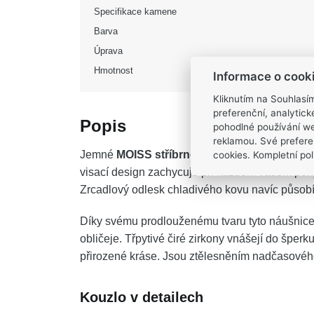
Specifikace kamene
Barva
Úprava
Hmotnost
Informace o cook
Kliknutím na Souhlasí
preferenční, analytic
Popis
pohodlné používání we
reklamou. Své prefere
cookies. Kompletní poli
Jemné
MOISS stříbrné náušnice
se stanou el
visací design zachycuje při každém vašem pohyb
Zrcadlový odlesk chladivého kovu navíc působí 
Díky svému prodlouženému tvaru tyto náušnice o
obličeje. Třpytivé čiré zirkony vnášejí do šperk
přirozené kráse. Jsou ztělesněním nadčasového 
Kouzlo v detailech