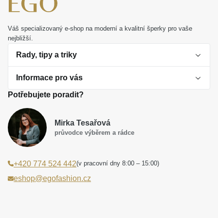
Váš specializovaný e-shop na moderní a kvalitní šperky pro vaše
nejbližší.
Rady, tipy a triky
Informace pro vás
O perlách
Potřebujete poradit?
Jak vybrat perlový šperk
Doprava a platba Česká republika
Dárková inspirace
Mirka Tesařová
Obchodní podmínky
průvodce výběrem a rádce
Smaltované a korálkové šperky jako trend
Reklamační řád
(v pracovní dny 8:00 – 15:00)
+420 774 524 442
Laboratorní diamanty jsou budoucnost
Poučení o právu na odstoupení od smlouvy
eshop@egofashion.cz
Jak správně pečovat o šperky
Souhlas se zpracováním osobních údajů
Cookies a podmínky používání