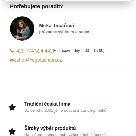
Potřebujete poradit?
Parametry a specifikace
Určení
Dámské
Mirka Tesařová
Materiál
Stříbro 925/1000
průvodce výběrem a rádce
Značka
MOISS
Kolekce
RAINBOW
(v pracovní dny 8:00 – 15:00)
+420 774 524 442
Typ náušnic
Pecky
eshop@egofashion.cz
Typ zapínání
Puzeta
Výška náušnice
5 mm
Šířka náušnice
5 mm
Osazení
Opál
Specifikace kamene
Opál
Tradiční česká firma
Barva
oranžová, stříbrná
Už od roku 2001 jsme součástí vašich příběhů
Úprava
Lesk, Rhodium
Hmotnost
0,65 g
Široký výběr produktů
Na našem e-shopu máte výběr z tisíců šperků