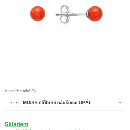
KOLEKCE
VŠE
O NÁS
BLOG
Vyberte region
Česko
Slovensko
V nabídce také (6)
MOISS stříbrné náušnice OPÁL
Skladem