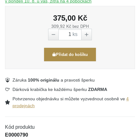
v pondělí 10. 8. u vás, zítra na 4 pobočkách
375,00 Kč
309,92 Kč
bez DPH
ks
Přidat do košíku
Záruka
100% originálu
a pravosti šperku
Dárková krabička ke každému šperku
ZDARMA
Potvrzenou objednávku si můžete vyzvednout osobně ve
4
prodejnách
Kód produktu
E0000790