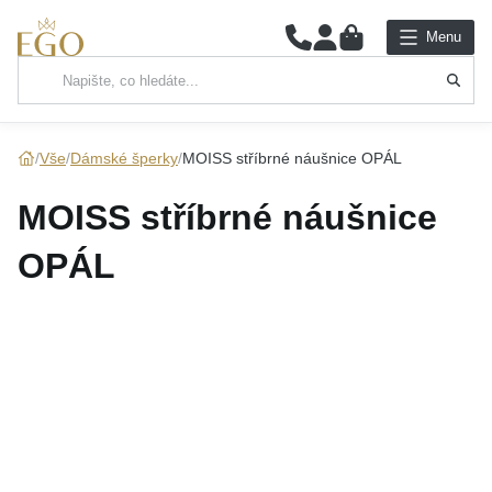
0
Menu
Hlavní kategorie
NÁHRDELNÍKY
Vše
Dámské šperky
MOISS stříbrné náušnice OPÁL
PŘÍVĚSKY
MOISS stříbrné náušnice
ŘETÍZKY
OPÁL
NÁRAMKY
PRSTENY
NÁUŠNICE
SADY