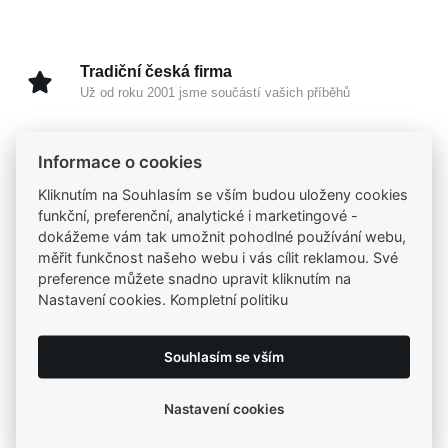
Tradiční česká firma
Už od roku 2001 jsme součástí vašich příběhů
Široký výběr produktů
Informace o cookies
Na našem e-shopu máte výběr z tisíců šperků
Kliknutím na Souhlasím se vším budou uloženy cookies
funkční, preferenční, analytické i marketingové -
Garance vysoké kvality
dokážeme vám tak umožnit pohodlné používání webu,
Certifikáty původu a kvality k vybraným šperkům
měřit funkčnost našeho webu i vás cílit reklamou. Své
preference můžete snadno upravit kliknutím na
Nastavení cookies. Kompletní politiku
Kamenné prodejny
Zastavte se do jedné z našich
4 prodejen
Souhlasím se vším
Nastavení cookies
Parametry