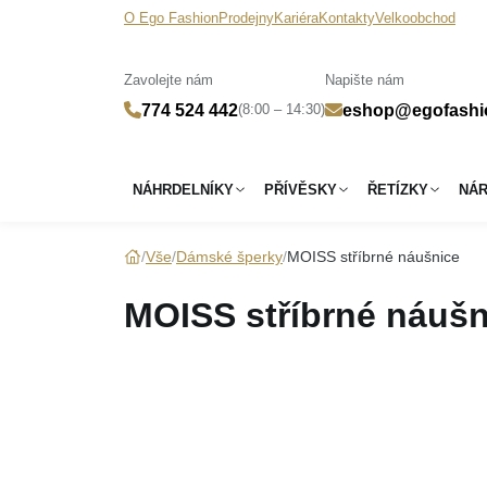
O Ego Fashion
Prodejny
Kariéra
Kontakty
Velkoobchod
Zavolejte nám
Napište nám
(8:00 – 14:30)
774 524 442
eshop@egofashi
NÁHRDELNÍKY
PŘÍVĚSKY
ŘETÍZKY
NÁ
Vše
Dámské šperky
MOISS stříbrné náušnice
MOISS stříbrné náušn