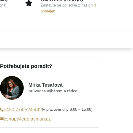
ty k
Zastavte se do jedné z našich
4
prodejen
Potřebujete poradit?
Mirka Tesařová
průvodce výběrem a rádce
(v pracovní dny 8:00 – 15:00)
+420 774 524 442
eshop@egofashion.cz