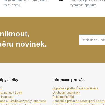
Na našem e-shopu máte výběr z
Certifikáty původu a kvali
tisíců šperků
vybraným šperkům
niknout,
běru novinek.
tipy a triky
Informace pro vás
ch
Doprava a platba Česká republika
rat perlový šperk
Obchodní podmínky
 inspirace
Reklamační řád
ané a korálkové šperky jako trend
Poučení o právu na odstoupení od sm