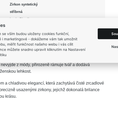
Zirkon syntetický
stříbrná
Lesk, Rhodium
ies
2,9 g
Sou
m se vším budou uloženy cookies funkční,
ké i marketingové - dokážeme vám tak umožnit
bu, měřit funkčnost našeho webu i vás cílit
Nas
nce můžete snadno upravit kliknutím na Nastavení
tiku
emných kruhů se stanou nadčasovou součástí vašeho
dy nevyjde z módy, přirozeně rámuje tvář a dodává
ženskou lehkost.
em a chladivou elegancí, která zachytává čisté zrcadlové
precizně usazenými zirkony, jejichž dokonalá brilance
ou krásu.