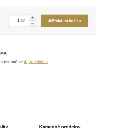
ks
Přidat do košíku
RMA
out osobně ve
4 prodejnách
lity
Kamenné prodejny