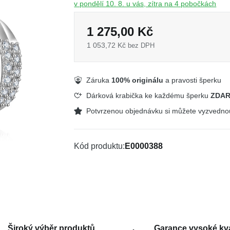
v pondělí 10. 8. u vás, zítra na 4 pobočkách
1 275,00 Kč
1 053,72 Kč
bez DPH
Záruka
100% originálu
a pravosti šperku
Dárková krabička ke každému šperku
ZDA
Potvrzenou objednávku si můžete vyzvedn
Kód produktu
E0000388
Široký výběr produktů
Garance vysoké kva