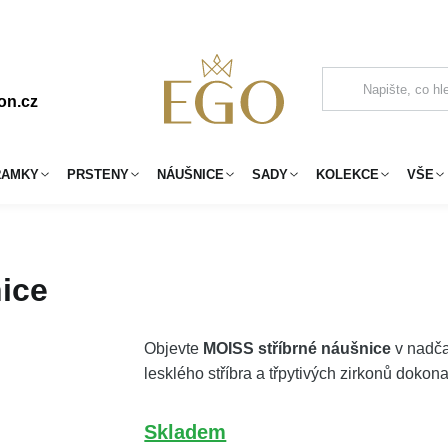
on.cz
RAMKY
PRSTENY
NÁUŠNICE
SADY
KOLEKCE
VŠE
ice
Objevte
MOISS stříbrné náušnice
v nadča
lesklého stříbra a třpytivých zirkonů dokona
Skladem