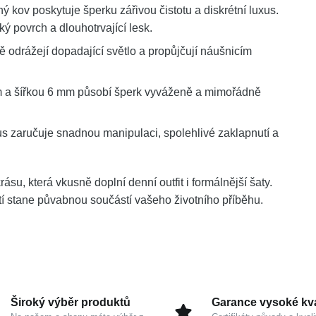
ý kov poskytuje šperku zářivou čistotu a diskrétní luxus.
povrch a dlouhotrvající lesk.
odrážejí dopadající světlo a propůjčují náušnicím
 a šířkou 6 mm působí šperk vyváženě a mimořádně
zaručuje snadnou manipulaci, spolehlivé zaklapnutí a
ásu, která vkusně doplní denní outfit i formálnější šaty.
stí stane půvabnou součástí vašeho životního příběhu.
Široký výběr produktů
Garance vysoké kva