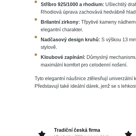
Stříbro 925/1000 a rhodium:
Ušlechtilý drah
Rhodiová úprava zachovává hedvábně hladký 
Brilantní zirkony:
Třpytivé kameny nádherně 
elegantní charakter.
Nadčasový design kruhů:
S výškou 13 mm
stylově.
Kloubové zapínání:
Důmyslný mechanismus 
maximální komfort pro celodenní nošení.
Tyto elegantní náušnice ztělesňují univerzální kr
Představují také ideální dárek, jenž se s lehko
Tradiční česká firma