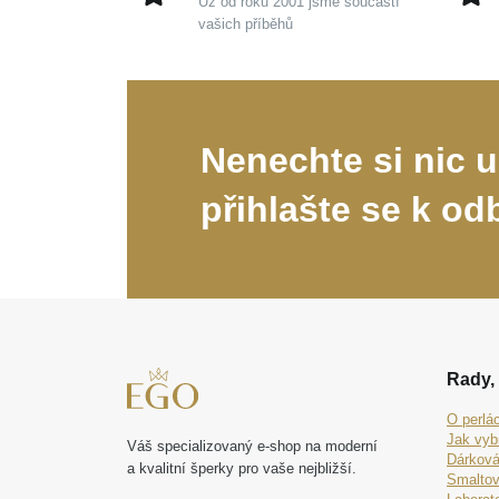
Už od roku 2001 jsme součástí
vašich příběhů
Nenechte si nic u
přihlašte se k od
Rady, 
O perlá
Jak vyb
Váš specializovaný e-shop na moderní
Dárková
a kvalitní šperky pro vaše nejbližší.
Smaltov