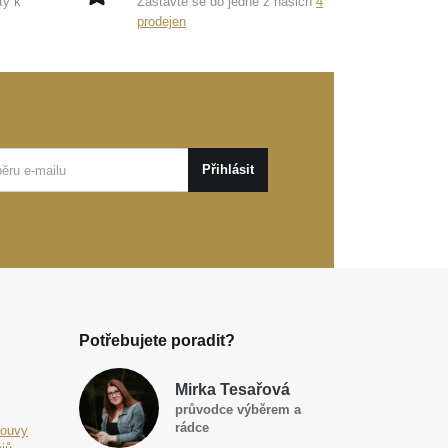
ty k
Zastavte se do jedné z našich
4
prodejen
Přihlásit
Potřebujete poradit?
Mirka Tesařová
průvodce výběrem a
rádce
louvy