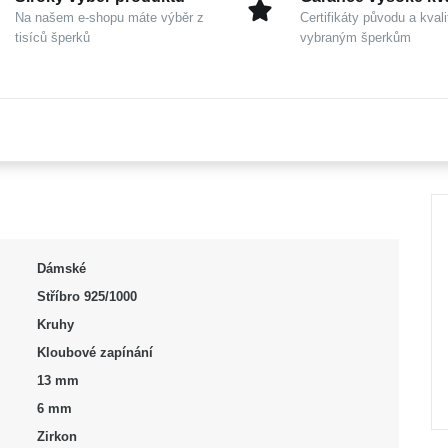
Na našem e-shopu máte výběr z
Certifikáty původu a kvali
tisíců šperků
vybraným šperkům
Dámské
Stříbro 925/1000
Kruhy
Kloubové zapínání
13 mm
6 mm
Zirkon