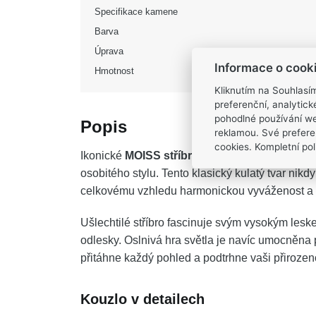
Specifikace kamene
Barva
Úprava
Informace o cook
Hmotnost
Kliknutím na Souhlasí
preferenční, analytic
pohodlné používání we
Popis
reklamou. Své prefere
cookies. Kompletní poli
Ikonické
MOISS stříbrné náušnice
ve tvaru j
osobitého stylu. Tento klasický kulatý tvar nik
celkovému vzhledu harmonickou vyváženost a 
Ušlechtilé stříbro fascinuje svým vysokým lesk
odlesky. Oslnivá hra světla je navíc umocněna 
přitáhne každý pohled a podtrhne vaši přirozen
Kouzlo v detailech