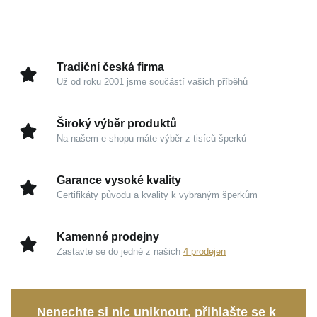
Zářivé stříbro vyniká zrcadlovým odleskem a
Úprava
Lesk, Rhodium
hedvábně hladkým povrchem, po kterém elegantně
Hmotnost
9,3 g
klouže světlo. Visací provedení dodává šperku
lehkost a dynamiku, takže se přirozeně pohybuje v
Tradiční česká firma
rytmu vašeho kroku.
Už od roku 2001 jsme součástí vašich příběhů
Kouzlo v detailech
Široký výběr produktů
Na našem e-shopu máte výběr z tisíců šperků
Ušlechtilé stříbro 925/1000:
Garance nejvyšší
kvality s chladivou elegancí, chráněná vrstvou
Garance vysoké kvality
rhodia pro trvalý zrcadlový lesk.
Certifikáty původu a kvality k vybraným šperkům
Dynamický visací tvar:
Výška 40 mm opticky
prodlužuje linii krku a přitahuje pozornost
Kamenné prodejny
sofistikovanou hrou světla.
Zastavte se do jedné z našich
4 prodejen
Vzdušné zapínání na háček:
Zajišťuje maximální
komfort, snadné nasazování a volný, přirozený
pohyb šperku.
Nenechte si nic uniknout, přihlašte se k