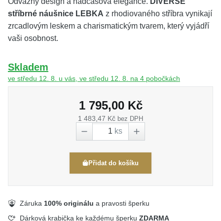
Odvážný design a nadčasová elegance.
DIVERSE
stříbrné náušnice LEBKA
z rhodiovaného stříbra vynikají
zrcadlovým leskem a charismatickým tvarem, který vyjádří
vaši osobnost.
Skladem
ve středu 12. 8. u vás, ve středu 12. 8. na 4 pobočkách
1 795,00 Kč
1 483,47 Kč
bez DPH
ks
Přidat do košíku
Záruka
100% originálu
a pravosti šperku
Dárková krabička ke každému šperku
ZDARMA