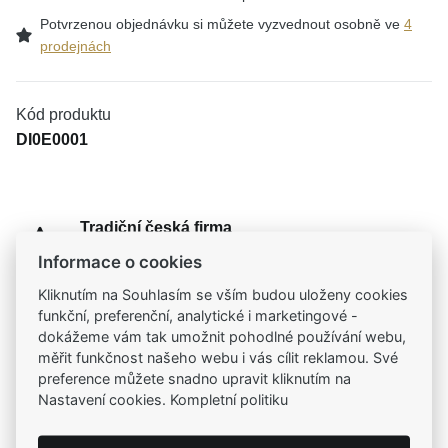
Potvrzenou objednávku si můžete vyzvednout osobně ve
4
prodejnách
Kód produktu
DI0E0001
Tradiční česká firma
Už od roku 2001 jsme součástí vašich příběhů
Informace o cookies
Kliknutím na Souhlasím se vším budou uloženy cookies
Široký výběr produktů
funkční, preferenční, analytické i marketingové -
Na našem e-shopu máte výběr z tisíců šperků
dokážeme vám tak umožnit pohodlné používání webu,
měřit funkčnost našeho webu i vás cílit reklamou. Své
preference můžete snadno upravit kliknutím na
Garance vysoké kvality
Nastavení cookies. Kompletní politiku
Certifikáty původu a kvality k vybraným šperkům