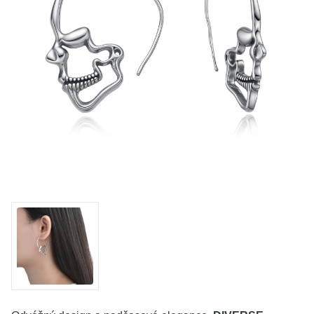
KOLEKCE
VŠE
O NÁS
BLOG
Vyberte region
Česko
Slovensko