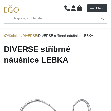
0
Menu
Hlavní kategorie
NÁHRDELNÍKY
Kolekce
DIVERSE
DIVERSE stříbrné náušnice LEBKA
PŘÍVĚSKY
DIVERSE stříbrné
ŘETÍZKY
náušnice LEBKA
NÁRAMKY
PRSTENY
NÁUŠNICE
SADY