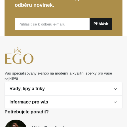
Unisex charakter:
Osobitý motiv lebky sází na
odběru novinek.
sebevědomý minimalismus bez ohledu na zažité
konvence.
Přihlásit
Tyto náušnice jsou ideálním doplňkem pro
každodenní vyjádření vašeho stylu i na nevšední
události. Představují dokonalý dárek s hlubší
hodnotou pro někoho, kdo ocení skutečnou
originalitu.
Váš specializovaný e-shop na moderní a kvalitní šperky pro vaše
nejbližší.
Rady, tipy a triky
Informace pro vás
O perlách
Potřebujete poradit?
Jak vybrat perlový šperk
Doprava a platba Česká republika