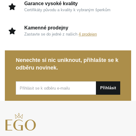
kameny
jsou krásným dárkem k narozeninám, svátku
Garance vysoké kvality
Certifikáty původu a kvality k vybraným šperkům
nebo jako první šperk. Spojují symbol lehkosti, jemný
třpyt a kvalitní zpracování do šperku, který rozzáří
každý dětský úsměv.
Kamenné prodejny
Zastavte se do jedné z našich
4 prodejen
Nenechte si nic uniknout, přihlašte se k
odběru novinek.
Přihlásit