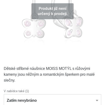
KOLEKCE
Produkt již není
určený k prodeji.
VŠE
O NÁS
BLOG
Vyberte region
Česko
Slovensko
Dětské stříbrné náušnice MOISS MOTÝL s růžovými
kameny jsou něžným a romantickým šperkem pro malé
slečny.
V nabídce také (1)
Zatím nevybráno