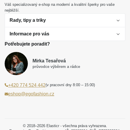
Váš specializovaný e-shop na moderní a kvalitní šperky pro vaše
nejbližší.
Rady, tipy a triky
Informace pro vás
O perlách
Potřebujete poradit?
Jak vybrat perlový šperk
Doprava a platba Česká republika
Dárková inspirace
Mirka Tesařová
Obchodní podmínky
průvodce výběrem a rádce
Smaltované a korálkové šperky jako trend
Reklamační řád
(v pracovní dny 8:00 – 15:00)
+420 774 524 442
Laboratorní diamanty jsou budoucnost
Poučení o právu na odstoupení od smlouvy
eshop@egofashion.cz
Jak správně pečovat o šperky
Souhlas se zpracováním osobních údajů
Cookies a podmínky používání
Podmínky slev a akčních nabídek
© 2018–2026 Elasticr - všechna práva vyhrazena.