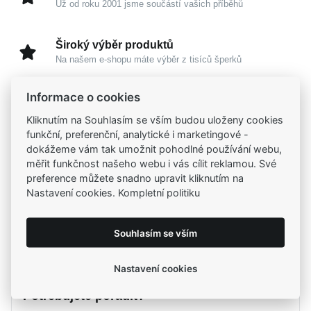
Už od roku 2001 jsme součástí vašich příběhů
Široký výběr produktů
Na našem e-shopu máte výběr z tisíců šperků
Informace o cookies
Garance vysoké kvality
Certifikáty původu a kvality k vybraným šperkům
Kliknutím na Souhlasím se vším budou uloženy cookies
funkční, preferenční, analytické i marketingové -
dokážeme vám tak umožnit pohodlné používání webu,
Kamenné prodejny
měřit funkčnost našeho webu i vás cílit reklamou. Své
Zastavte se do jedné z našich
4 prodejen
preference můžete snadno upravit kliknutím na
Nastavení cookies. Kompletní politiku
Parametry
Souhlasím se vším
Popis
Parametry a specifikace
Nastavení cookies
Potřebujete poradit?
Určení
Popis
Dětské