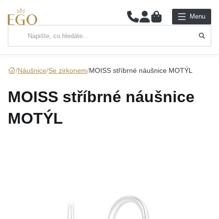
0
Menu
Hlavní kategorie
NÁHRDELNÍKY
Náušnice
Se zirkonem
MOISS stříbrné náušnice MOTÝL
PŘÍVĚSKY
MOISS stříbrné náušnice
ŘETÍZKY
MOTÝL
NÁRAMKY
PRSTENY
NÁUŠNICE
SADY