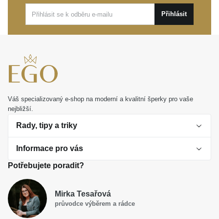
dárek, který vyjádří hluboké emoce a podtrhne
Přihlásit
ženskou krásu.
Váš specializovaný e-shop na moderní a kvalitní šperky pro vaše
nejbližší.
Rady, tipy a triky
Informace pro vás
O perlách
Potřebujete poradit?
Jak vybrat perlový šperk
Doprava a platba Česká republika
Dárková inspirace
Mirka Tesařová
Obchodní podmínky
průvodce výběrem a rádce
Smaltované a korálkové šperky jako trend
Reklamační řád