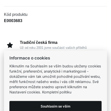
Kód produktu
E0003683
Tradiční česká firma
Už od roku 2001 jsme součástí vašich příběhů
Informace o cookies
Široký výběr produktů
Kliknutím na Souhlasím se vším budou uloženy cookies
Na našem e-shopu máte výběr z tisíců šperků
funkční, preferenční, analytické i marketingové -
dokážeme vám tak umožnit pohodlné používání webu,
měřit funkčnost našeho webu i vás cílit reklamou. Své
Garance vysoké kvality
preference můžete snadno upravit kliknutím na
Certifikáty původu a kvality k vybraným šperkům
Nastavení cookies. Kompletní politiku
Kamenné prodejny
Souhlasím se vším
Zastavte se do jedné z našich
4 prodejen