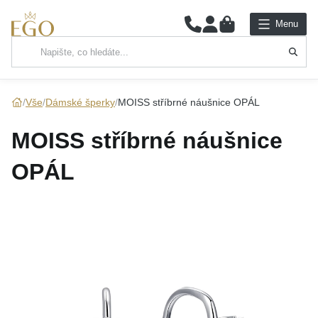
0
Menu
Hlavní kategorie
NÁHRDELNÍKY
Vše
Dámské šperky
MOISS stříbrné náušnice OPÁL
PŘÍVĚSKY
MOISS stříbrné náušnice
ŘETÍZKY
OPÁL
NÁRAMKY
PRSTENY
NÁUŠNICE
SADY