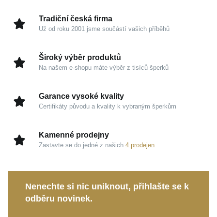
kolekce
MOISS RAINBOW
v sobě harmonicky
Úprava
Lesk, Rhodium
kombinuje hravou energii barev s osobitou elegancí.
Tradiční česká firma
Hmotnost
3,7 g
Už od roku 2001 jsme součástí vašich příběhů
Kouzlo v detailech
Široký výběr produktů
Ryzí stříbro 925/1000 s rhodiem:
Zaručuje
Na našem e-shopu máte výběr z tisíců šperků
vysoký zrcadlový lesk, chladivou eleganci a
dlouhodobou ochranu před oxidací.
Garance vysoké kvality
Fascinující opál a zirkony:
Spojení tajemné
Certifikáty původu a kvality k vybraným šperkům
opalizace a zářivých kamínků přináší
neopakovatelný vizuální zážitek.
Kamenné prodejny
Bezpečné zapínání na klapku:
Tradiční dámský
Zastavte se do jedné z našich
4 prodejen
patent poskytuje maximální komfort při nošení a
spolehlivé upevnění.
Nenechte si nic uniknout, přihlašte se k
Tyto výjimečné náušnice jsou perfektní volbou pro
odběru novinek.
společenské události i jako stylový akcent k
elegantnímu dennímu outfitu. Působí jako ideální