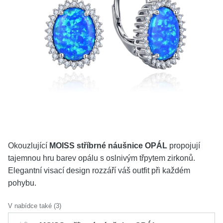
KOLEKCE
VŠE
O NÁS
BLOG
Vyberte region
Česko
Slovensko
Okouzlující
MOISS stříbrné náušnice OPÁL
propojují
tajemnou hru barev opálu s oslnivým třpytem zirkonů.
Elegantní visací design rozzáří váš outfit při každém
pohybu.
V nabídce také (3)