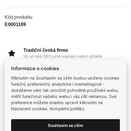
Kód produktu
E0001189
Tradiční česká firma
Už od roku 2001 jsme součástí vašich příběhů
Informace o cookies
Široký výběr produktů
Kliknutím na Souhlasím se vším budou uloženy cookies
Na našem e-shopu máte výběr z tisíců šperků
funkční, preferenční, analytické i marketingové -
dokážeme vám tak umožnit pohodlné používání webu,
měřit funkčnost našeho webu i vás cílit reklamou. Své
Garance vysoké kvality
preference můžete snadno upravit kliknutím na
Certifikáty původu a kvality k vybraným šperkům
Nastavení cookies. Kompletní politiku
Kamenné prodejny
Souhlasím se vším
Zastavte se do jedné z našich
4 prodejen