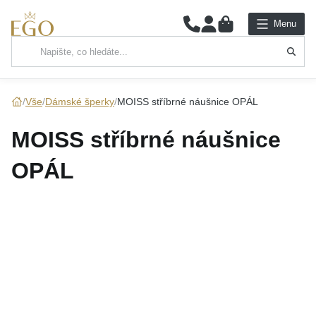
0
Menu
Hlavní kategorie
NÁHRDELNÍKY
Vše
Dámské šperky
MOISS stříbrné náušnice OPÁL
PŘÍVĚSKY
MOISS stříbrné náušnice
ŘETÍZKY
OPÁL
NÁRAMKY
PRSTENY
NÁUŠNICE
SADY