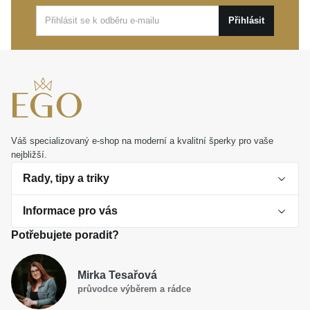
podtrhnou jejich styl s jemnou grácií.
Přihlásit
Váš specializovaný e-shop na moderní a kvalitní šperky pro vaše
nejbližší.
Rady, tipy a triky
Informace pro vás
O perlách
Potřebujete poradit?
Jak vybrat perlový šperk
Doprava a platba Česká republika
Dárková inspirace
Mirka Tesařová
Obchodní podmínky
průvodce výběrem a rádce
Smaltované a korálkové šperky jako trend
Reklamační řád