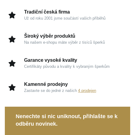
zároveň poutavě. Opál je minerál známý svým
Symbolika
Srdce
nádherným odleskem a hlubokými barevnými tóny,
Tradiční česká firma
Úprava
Lesk, Rhodium
které dodávají náušnicím sofistikovaný třpyt a ženský
Už od roku 2001 jsme součástí vašich příběhů
Hmotnost
1,6 g
výraz. Symbol srdce navíc vyjadřuje lásku, něhu a
osobní pouto – skvělý detail, pokud chcete nosit šperk
Široký výběr produktů
s emocionálním významem.
Na našem e-shopu máte výběr z tisíců šperků
Design náušnic je elegantní a nadčasový – skvěle
Garance vysoké kvality
doplňuje různé outfity — od každodenních stylů až po
Certifikáty původu a kvality k vybraným šperkům
slavnostní kombinace. Díky kompaktním rozměrům a
lehkému provedení jsou pohodlné i při celodenním
nošení.
Kamenné prodejny
Zastavte se do jedné z našich
4 prodejen
Náušnice mají
bezpečné zapínání
, které se
pohodlně používá a spolehlivě drží na uchu.
Nenechte si nic uniknout, přihlašte se k
MOISS stříbrné náušnice OPÁL
jsou ideální volbou
odběru novinek.
pro ženy, které milují
barevné kameny, elegantní
design a šperky plné osobního významu
, které