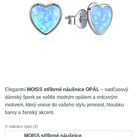
KOLEKCE
VŠE
O NÁS
BLOG
Vyberte region
Česko
Slovensko
Elegantní
MOISS stříbrné náušnice OPÁL
– nadčasový
dámský šperk se světle modrým opálem a srdcovým
motivem, který vnese do vašeho stylu jemnost, hloubku
barvy a ženský akcent.
V nabídce také (4)
MOISS stříbrné náušnice