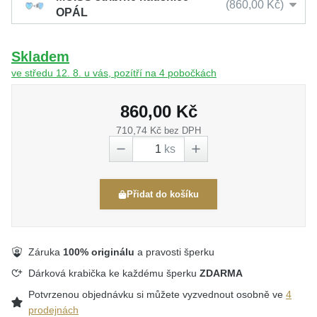
860,00 Kč
OPÁL
Skladem
ve středu 12. 8. u vás, pozítří na 4 pobočkách
860,00 Kč
710,74 Kč
bez DPH
ks
Přidat do košíku
Záruka
100% originálu
a pravosti šperku
Dárková krabička ke každému šperku
ZDARMA
Potvrzenou objednávku si můžete vyzvednout osobně ve
4
prodejnách