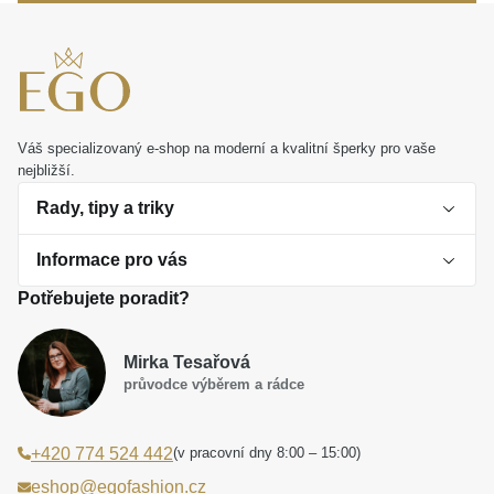
schůzek i výjimečné večerní události. Představuje
také ideální dárek, který oslaví krásu a potěší ženské
srdce.
Váš specializovaný e-shop na moderní a kvalitní šperky pro vaše
nejbližší.
Rady, tipy a triky
Informace pro vás
O perlách
Potřebujete poradit?
Jak vybrat perlový šperk
Doprava a platba Česká republika
Dárková inspirace
Mirka Tesařová
Obchodní podmínky
průvodce výběrem a rádce
Smaltované a korálkové šperky jako trend
Reklamační řád
(v pracovní dny 8:00 – 15:00)
+420 774 524 442
Laboratorní diamanty jsou budoucnost
Poučení o právu na odstoupení od smlouvy
eshop@egofashion.cz