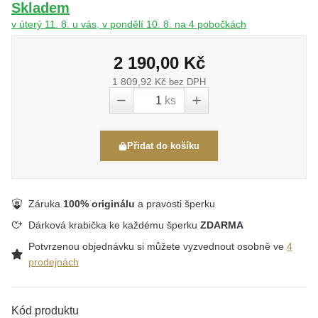
Skladem
v úterý 11. 8. u vás, v pondělí 10. 8. na 4 pobočkách
2 190,00 Kč
1 809,92 Kč
bez DPH
ks
Přidat do košíku
Záruka
100% originálu
a pravosti šperku
Dárková krabička ke každému šperku
ZDARMA
Potvrzenou objednávku si můžete vyzvednout osobně ve
4
prodejnách
Kód produktu