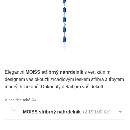
KOLEKCE
VŠE
O NÁS
BLOG
Vyberte region
Česko
Slovensko
Elegantní
MOISS stříbrný náhrdelník
s vertikálním
designem vás okouzlí zrcadlovým leskem stříbra a třpytem
modrých zirkonů. Dokonalý detail pro váš dekolt.
V nabídce také (4)
MOISS stříbrný náhrdelník
2 190,00 Kč