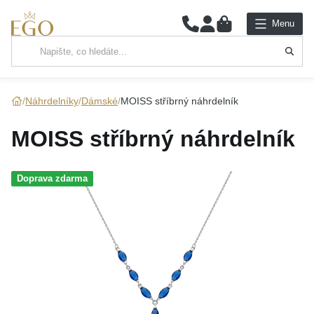
0
Menu
Hlavní kategorie
NÁHRDELNÍKY
Náhrdelníky
Dámské
MOISS stříbrný náhrdelník
PŘÍVĚSKY
MOISS stříbrný náhrdelník
ŘETÍZKY
Doprava zdarma
NÁRAMKY
PRSTENY
NÁUŠNICE
SADY