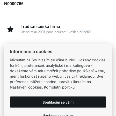
N0000766
Tradiční česká firma
Už od roku 2001 jsme součástí vašich příběhů
Široký výběr produktů
Informace o cookies
Na našem e-shopu máte výběr z tisíců šperků
Kliknutím na Souhlasím se vším budou uloženy cookies
funkční, preferenční, analytické i marketingové -
Garance vysoké kvality
dokážeme vám tak umožnit pohodlné používání webu,
Certifikáty původu a kvality k vybraným šperkům
měřit funkčnost našeho webu i vás cílit reklamou. Své
preference můžete snadno upravit kliknutím na
Nastavení cookies. Kompletní politiku
Kamenné prodejny
Zastavte se do jedné z našich
4 prodejen
Souhlasím se vším
Nastavení cookies