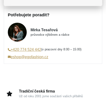
Popis
Parametry a specifikace
Potřebujete poradit?
Značka
Popis
MOISS
Kolekce
RAINBOW
Jemný
MOISS stříbrný náramek JEDNOROŽEC
z
Určení
Dámské
Mirka Tesařová
kolekce RAINBOW představuje dokonalou harmonii
Materiál
Smalt, Stříbro 925/1000
průvodce výběrem a rádce
hravého designu a nadčasové elegance. Tento
Barva
bílá, modrá, stříbrná
drobný šperk se stane zářivým detailem vašeho
Symbolika
Zvířecí motiv
zápěstí, který do každodenního života vnese
(v pracovní dny 8:00 – 15:00)
+420 774 524 442
Úprava
Lesk, Rhodium
optimismus a lehkost.
eshop@egofashion.cz
Min. délka náramku
16 cm
Chladivá elegance stříbra se zrcadlovým odleskem
Max. délka náramku
20 cm
přirozeně ladí s precizně naneseným smaltem v
Šířka náramku
1 mm
modrých a bílých tónech. Hladký, sklovitý povrch dává
Hmotnost
1,6 g
motivu jednorožce hloubku a jedinečný charakter.
Získáte tak elegantní a přitom nepřehlédnutelný
Tradiční česká firma
prvek, se kterým se nebudete bát vyjádřit svou
Už od roku 2001 jsme součástí vašich příběhů
kreativitu.