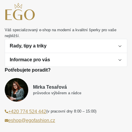
doplňky.
MOISS stříbrný náramek JEDNOROŽEC
představuje také krásný dárek, který potěší a vykouzlí
úsměv při jakékoliv výjimečné příležitosti.
Váš specializovaný e-shop na moderní a kvalitní šperky pro vaše
nejbližší.
Rady, tipy a triky
Informace pro vás
O perlách
Potřebujete poradit?
Jak vybrat perlový šperk
Doprava a platba Česká republika
Dárková inspirace
Mirka Tesařová
Obchodní podmínky
průvodce výběrem a rádce
Smaltované a korálkové šperky jako trend
Reklamační řád
(v pracovní dny 8:00 – 15:00)
+420 774 524 442
Laboratorní diamanty jsou budoucnost
Poučení o právu na odstoupení od smlouvy
eshop@egofashion.cz
Jak správně pečovat o šperky
Souhlas se zpracováním osobních údajů