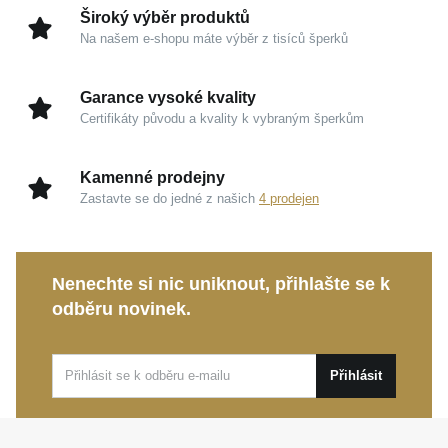
Široký výběr produktů
Kouzlo v detailech
Na našem e-shopu máte výběr z tisíců šperků
Ušlechtilé stříbro 925/1000:
Garance kvality a
Garance vysoké kvality
trvalé hodnoty, která šperku propůjčuje čistou,
Certifikáty původu a kvality k vybraným šperkům
sofistikovanou krásu.
Barevný smalt:
Jemný umělecký detail, jenž si
Kamenné prodejny
dlouhodobě zachovává svou barevnou intenzitu a
Zastavte se do jedné z našich
4 prodejen
dokonalou hladkost.
Rhodiová úprava:
Zajišťuje zrcadlový odlesk
kovu a chrání šperk před vlivy času pro jeho
Nenechte si nic uniknout, přihlašte se k
neustále svěží vzhled.
odběru novinek.
Hravá symbolika:
Motiv jednorožce evokuje
tvořivost a nezávislost, díky čemuž náramek
Přihlásit
funguje jako nositelná radost.
Tento osobitý kousek je ideální volbou pro
každodenní nošení i vkusné vrstvení s dalšími