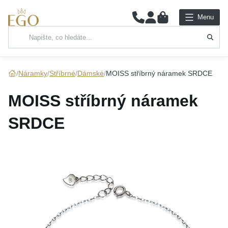
0
Menu
Hlavní kategorie
NÁHRDELNÍKY
Náramky
Stříbrné
Dámské
MOISS stříbrný náramek SRDCE
PŘÍVĚSKY
MOISS stříbrný náramek
ŘETÍZKY
SRDCE
NÁRAMKY
PRSTENY
NÁUŠNICE
SADY