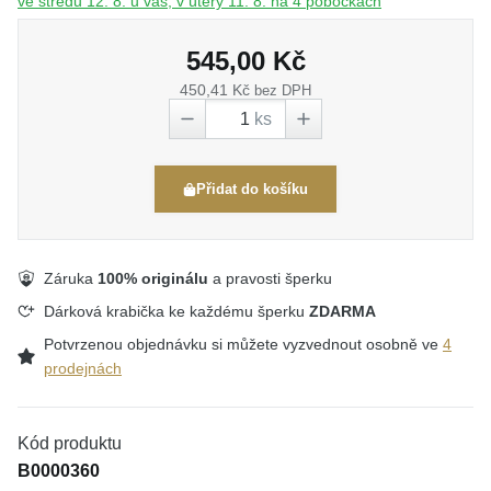
ve středu 12. 8. u vás, v úterý 11. 8. na 4 pobočkách
545,00 Kč
450,41 Kč
bez DPH
ks
Přidat do košíku
Záruka
100% originálu
a pravosti šperku
Dárková krabička ke každému šperku
ZDARMA
Potvrzenou objednávku si můžete vyzvednout osobně ve
4
prodejnách
Kód produktu
B0000360