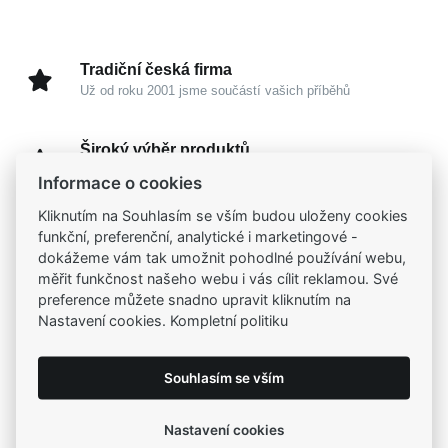
Tradiční česká firma
Už od roku 2001 jsme součástí vašich příběhů
Široký výběr produktů
Na našem e-shopu máte výběr z tisíců šperků
Informace o cookies
Kliknutím na Souhlasím se vším budou uloženy cookies
Garance vysoké kvality
funkční, preferenční, analytické i marketingové -
Certifikáty původu a kvality k vybraným šperkům
dokážeme vám tak umožnit pohodlné používání webu,
měřit funkčnost našeho webu i vás cílit reklamou. Své
preference můžete snadno upravit kliknutím na
Kamenné prodejny
Nastavení cookies. Kompletní politiku
Zastavte se do jedné z našich
4 prodejen
Souhlasím se vším
Parametry
Nastavení cookies