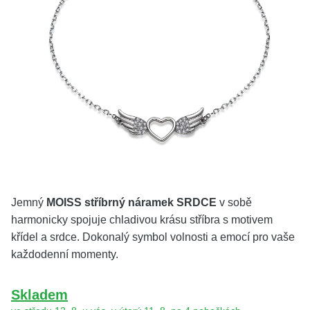
KOLEKCE
VŠE
O NÁS
BLOG
Vyberte region
Česko
Slovensko
Jemný
MOISS stříbrný náramek SRDCE
v sobě
harmonicky spojuje chladivou krásu stříbra s motivem
křídel a srdce. Dokonalý symbol volnosti a emocí pro vaše
každodenní momenty.
Skladem