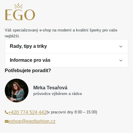
Váš specializovaný e-shop na moderní a kvalitní šperky pro vaše
nejbližší.
Rady, tipy a triky
Informace pro vás
O perlách
Potřebujete poradit?
Jak vybrat perlový šperk
Doprava a platba Česká republika
Dárková inspirace
Mirka Tesařová
Obchodní podmínky
průvodce výběrem a rádce
Smaltované a korálkové šperky jako trend
Reklamační řád
(v pracovní dny 8:00 – 15:00)
+420 774 524 442
Laboratorní diamanty jsou budoucnost
Poučení o právu na odstoupení od smlouvy
eshop@egofashion.cz
Jak správně pečovat o šperky
Souhlas se zpracováním osobních údajů