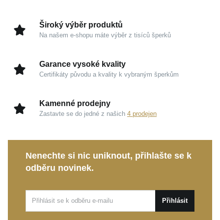
Přívěsek působí na dekoltu neuvěřitelně lehce a
podtrhuje přirozenou ženskost. Je navržen tak, aby
Široký výběr produktů
vás mohl doprovázet každý den a stal se tichým
Na našem e-shopu máte výběr z tisíců šperků
symbolem vašeho jedinečného osobního příběhu.
Garance vysoké kvality
Kouzlo v detailech
Certifikáty původu a kvality k vybraným šperkům
Ušlechtilé stříbro 925/1000:
Garance nejvyšší
kvality a zrcadlového lesku, který dodává šperku
Kamenné prodejny
studiovou dokonalost.
Zastavte se do jedné z našich
4 prodejen
Jiskřivé zirkony:
Precizně broušené kameny
zachycují světlo a propůjčují šperku luxusní,
nepřehlédnutelný třpyt.
Nenechte si nic uniknout, přihlašte se k
odběru novinek.
Povrchová úprava rhodiem:
Chrání chladivou
krásu kovu, zvyšuje jeho odolnost a zaručuje
dlouhotrvající jas.
Přihlásit
Kolekce Eternity:
Symbolizuje trvalou krásu a