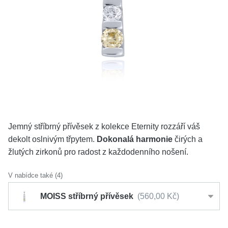
KOLEKCE
VŠE
O NÁS
BLOG
Vyberte region
Česko
Slovensko
Jemný stříbrný přívěsek z kolekce Eternity rozzáří váš
dekolt oslnivým třpytem.
Dokonalá harmonie
čirých a
žlutých zirkonů pro radost z každodenního nošení.
V nabídce také (4)
MOISS stříbrný přívěsek
560,00 Kč