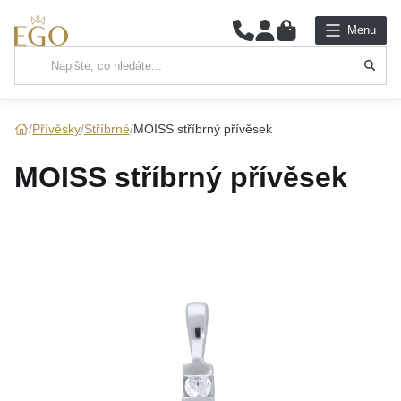
0
Menu
Hlavní kategorie
NÁHRDELNÍKY
Přívěsky
Stříbrné
MOISS stříbrný přívěsek
PŘÍVĚSKY
MOISS stříbrný přívěsek
ŘETÍZKY
NÁRAMKY
PRSTENY
NÁUŠNICE
SADY