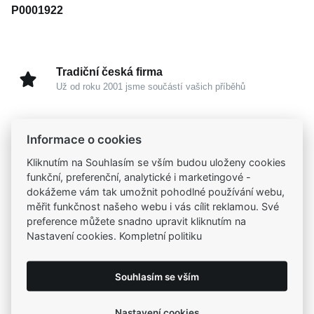
P0001922
Tradiční česká firma
Už od roku 2001 jsme součástí vašich příběhů
Široký výběr produktů
Informace o cookies
Na našem e-shopu máte výběr z tisíců šperků
Kliknutím na Souhlasím se vším budou uloženy cookies
funkční, preferenční, analytické i marketingové -
Garance vysoké kvality
dokážeme vám tak umožnit pohodlné používání webu,
Certifikáty původu a kvality k vybraným šperkům
měřit funkčnost našeho webu i vás cílit reklamou. Své
preference můžete snadno upravit kliknutím na
Nastavení cookies. Kompletní politiku
Kamenné prodejny
Zastavte se do jedné z našich
4 prodejen
Souhlasím se vším
Nastavení cookies