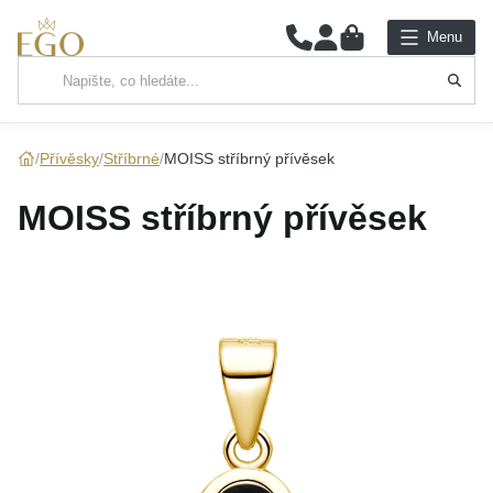
0
Menu
Hlavní kategorie
NÁHRDELNÍKY
Přívěsky
Stříbrné
MOISS stříbrný přívěsek
PŘÍVĚSKY
MOISS stříbrný přívěsek
ŘETÍZKY
NÁRAMKY
PRSTENY
NÁUŠNICE
SADY