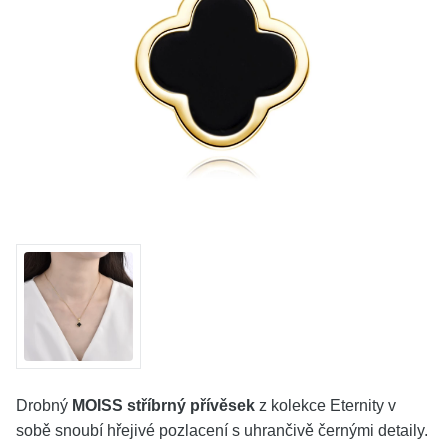
KOLEKCE
VŠE
O NÁS
BLOG
Vyberte region
Česko
Slovensko
Drobný
MOISS stříbrný přívěsek
z kolekce Eternity v
sobě snoubí hřejivé pozlacení s uhrančivě černými detaily.