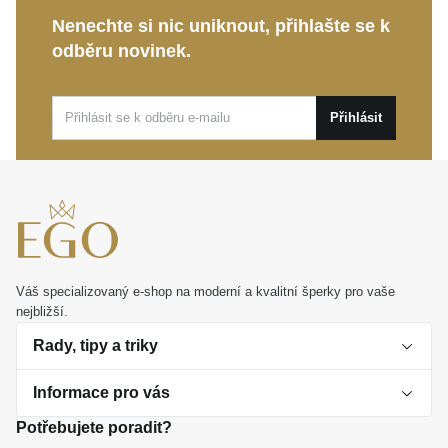
šířka 10 mm tvoří kompaktní celek ideální pro
Nenechte si nic uniknout, přihlašte se k
každodenní nošení.
odběru novinek.
Kolekce Eternity:
Ztělesňuje kontinuitu a
nepřehlédnutelný osobní styl, který vás nikdy
Přihlásit
neomrzí.
Tento klenot je perfektní volbou pro běžné dny i
výjimečné události. Představuje nádherný dar z lásky
nebo kouzelný osobní talisman, který vás bude
provázet životem s neutuchající grácií.
Váš specializovaný e-shop na moderní a kvalitní šperky pro vaše
nejbližší.
Rady, tipy a triky
Informace pro vás
O perlách
Potřebujete poradit?
Jak vybrat perlový šperk
Doprava a platba Česká republika