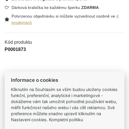
Dárková krabička ke každému šperku
ZDARMA
Potvrzenou objednávku si můžete vyzvednout osobně ve
4
prodejnách
Kód produktu
P0001873
Tradiční česká firma
Informace o cookies
Už od roku 2001 jsme součástí vašich příběhů
Kliknutím na Souhlasím se vším budou uloženy cookies
funkční, preferenční, analytické i marketingové -
Široký výběr produktů
dokážeme vám tak umožnit pohodlné používání webu,
Na našem e-shopu máte výběr z tisíců šperků
měřit funkčnost našeho webu i vás cílit reklamou. Své
preference můžete snadno upravit kliknutím na
Nastavení cookies. Kompletní politiku
Garance vysoké kvality
Certifikáty původu a kvality k vybraným šperkům