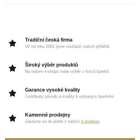
každý paprsek světla a podtrhuje absolutní čistotu
zpracování.
Hmotnost
0,65 g
S celkovou výškou šestnácti milimetrů představuje
velmi decentní ozdobu, jež s lehkostí rozzáří váš
dekolt. Byl pečlivě navržen tak, aby nepodléhal
Tradiční česká firma
pomíjivým trendům a stal se trvalou součástí vašeho
Už od roku 2001 jsme součástí vašich příběhů
osobního stylu, ať už se vydáte kamkoliv.
Široký výběr produktů
Kouzlo v detailech
Na našem e-shopu máte výběr z tisíců šperků
Stříbro 925/1000 s pozlacením:
Ušlechtilý kov
Garance vysoké kvality
zaručuje kvalitu a dlouhověkost, zatímco jemná
Certifikáty původu a kvality k vybraným šperkům
vrstva pozlacení přináší zářivou a luxusní auru.
Kontrastní harmonie:
Rafinované spojení žlutých
Kamenné prodejny
a černých tónů přitahuje pozornost svou moderní,
Zastavte se do jedné z našich
4 prodejen
avšak vysoce klasickou estetikou.
Dokonalé proporce:
Výška s očkem 16 mm a