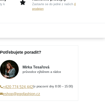
ty k
Zastavte se do jedné z našich
4
prodejen
Potřebujete poradit?
Mirka Tesařová
průvodce výběrem a rádce
(v pracovní dny 8:00 – 15:00)
+420 774 524 442
eshop@egofashion.cz