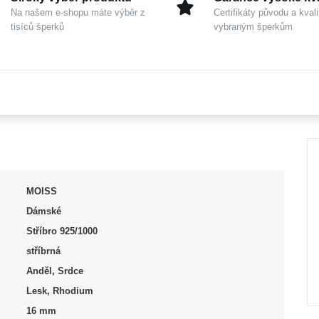
Na našem e-shopu máte výběr z
Certifikáty původu a kvali
tisíců šperků
vybraným šperkům
MOISS
Dámské
Stříbro 925/1000
stříbrná
Anděl, Srdce
Lesk, Rhodium
16 mm