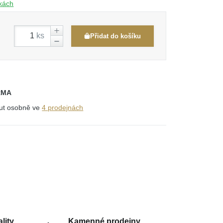
čkách
ks
Přidat do košíku
RMA
out osobně ve
4 prodejnách
lity
Kamenné prodejny