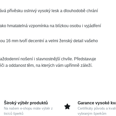
vá přívěsku oslnivý vysoký lesk a dlouhodobě chrání
ako hmatatelná vzpomínka na blízkou osobu i vyjádření
ou 16 mm tvoří decentní a velmi ženský detail vašeho
aždodenní nošení i slavnostnější chvíle. Představuje
péči a oddanost těm, na kterých vám upřímně záleží.
Široký výběr produktů
Garance vysoké kva
Na našem e-shopu máte výběr z
Certifikáty původu a kvali
tisíců šperků
vybraným šperkům