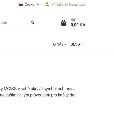
Česko
Přihlášení
/
Registrace
Košík
0
0,00 Kč
O NÁS
BLOG
y MOISS v sobě ukrývá symbol ochrany a
stane vaším tichým průvodcem pro každý den.