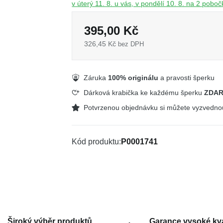
v úterý 11. 8. u vás, v pondělí 10. 8. na 2 pobo
395,00 Kč
326,45 Kč
bez DPH
Záruka
100% originálu
a pravosti šperku
Dárková krabička ke každému šperku
ZDA
Potvrzenou objednávku si můžete vyzvedn
Kód produktu
P0001741
Široký výběr produktů
Garance vysoké kva