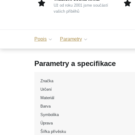
Už od roku 2001 jsme součástí
vašich příběhů
Popis
Parametry
Parametry a specifikace
Značka
Určení
Materiál
Barva
Symbolika
Úprava
Šířka přívěsku