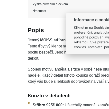
Výška přívěsku s očkem
Hmotnost
Informace o cook
Kliknutím na Souhlasí
Popis
preferenční, analytic
pohodlné používání we
Jemný
MOISS stříbrný přívěsek ANDĚL
předs
reklamou. Své prefere
Tento třpytivý klenot není jen nádhernou ozdo
cookies. Kompletní poli
pocitu bezpečí. Jeho hladké linie a zrcadlový 
dekolt.
Spojení motivu anděla a srdce v sobě nese hlub
naděje. Každý detail tohoto kousku odráží prec
který vás bude s lehkostí doprovázet na vaší živ
Kouzlo v detailech
Stříbro 925/1000:
Ušlechtilý materiál zaruču