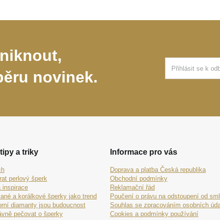
niknout,
běru novinek.
tipy a triky
Informace pro vás
ch
Doprava a platba Česká republika
rat perlový šperk
Obchodní podmínky
 inspirace
Reklamační řád
ané a korálkové šperky jako trend
Poučení o právu na odstoupení od sm
orní diamanty jsou budoucnost
Souhlas se zpracováním osobních úda
ávně pečovat o šperky
Cookies a podmínky používání