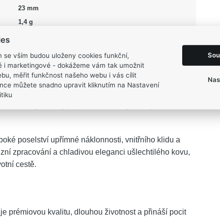
23 mm
1,4 g
ies
Sou
m se vším budou uloženy cookies funkční,
ké i marketingové - dokážeme vám tak umožnit
bu, měřit funkčnost našeho webu i vás cílit
Nas
tavuje ztělesnění čisté krásy a nadčasové elegance.
nce můžete snadno upravit kliknutím na Nastavení
bou, ale stane se vaším tichým průvodcem a symbolem
tiku
odlesk zachytí každý paprsek světla a jemně prozáří váš
oké poselství upřímné náklonnosti, vnitřního klidu a
izní zpracování a chladivou eleganci ušlechtilého kovu,
otní cestě.
je prémiovou kvalitu, dlouhou životnost a přináší pocit