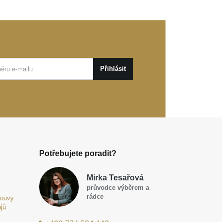
Přihlásit
Potřebujete poradit?
Mirka Tesařová
průvodce výběrem a
rádce
louvy
jů