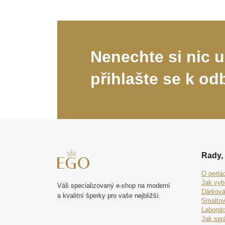
Nenechte si nic u
přihlašte se k od
Rady, 
O perlá
Jak vyb
Váš specializovaný e-shop na moderní
Dárková
a kvalitní šperky pro vaše nejbližší.
Smaltov
Laborat
Jak spr