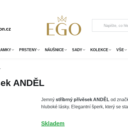
on.cz
RAMKY
PRSTENY
NÁUŠNICE
SADY
KOLEKCE
VŠE
L
ěsek ANDĚL
Jemný
stříbrný přívěsek ANDĚL
od značk
hluboké lásky. Elegantní šperk, který se 
Skladem