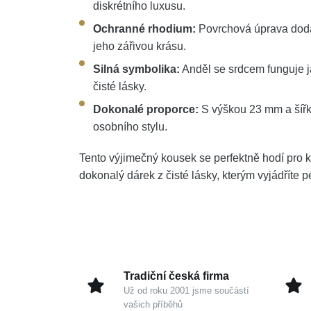
diskrétního luxusu.
Ochranné rhodium:
Povrchová úprava dodá
jeho zářivou krásu.
Silná symbolika:
Anděl se srdcem funguje j
čisté lásky.
Dokonalé proporce:
S výškou 23 mm a šířk
osobního stylu.
Tento výjimečný kousek se perfektně hodí pro k
dokonalý dárek z čisté lásky, kterým vyjádříte 
Tradiční česká firma
Už od roku 2001 jsme součástí
vašich příběhů