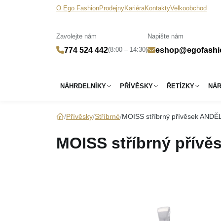
O Ego Fashion
Prodejny
Kariéra
Kontakty
Velkoobchod
Zavolejte nám
Napište nám
(8:00 – 14:30)
774 524 442
eshop@egofashi
NÁHRDELNÍKY
PŘÍVĚSKY
ŘETÍZKY
NÁ
Přívěsky
Stříbrné
MOISS stříbrný přívěsek ANDĚ
MOISS stříbrný přív