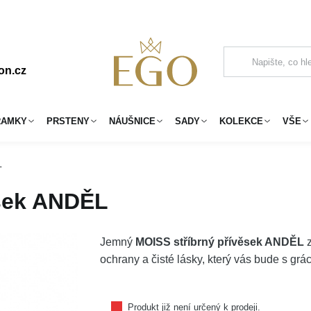
on.cz
RAMKY
PRSTENY
NÁUŠNICE
SADY
KOLEKCE
VŠE
L
ěsek ANDĚL
Jemný
MOISS stříbrný přívěsek ANDĚL
z
ochrany a čisté lásky, který vás bude s gr
Produkt již není určený k prodeji.