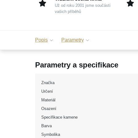
Už od roku 2001 jsme součástí
vašich příběhů
Popis
Parametry
Parametry a specifikace
Značka
Určení
Materiál
Osazení
Specifikace kamene
Barva
Symbolika