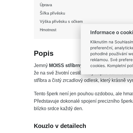
Úprava
Šířka přívěsku
Výška přívěsku s očkem
Hmotnost
Informace o cook
Kliknutím na Souhlasí
preferenční, analytic
Popis
pohodlné používání we
reklamou. Své prefere
cookies. Kompletní poli
Jemný
MOISS stříbrný přívěsek ANDĚL
se st
že na své životní cestě nikdy nejste sami. Jeh
stříbra a čistý zrcadlový odlesk, který krásně v
Tento šperk není jen pouhou ozdobou, ale hmat
Představuje dokonalé spojení precizního šperk
blízko srdce každý den.
Kouzlo v detailech