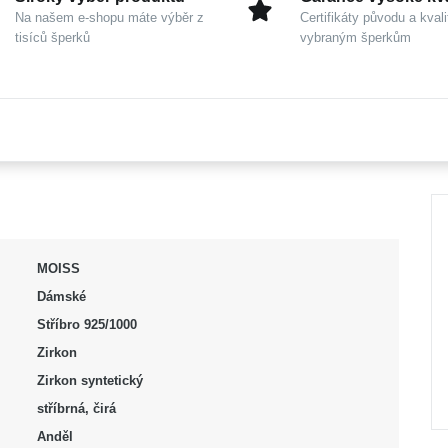
Na našem e-shopu máte výběr z
Certifikáty původu a kvali
tisíců šperků
vybraným šperkům
MOISS
Dámské
Stříbro 925/1000
Zirkon
Zirkon syntetický
stříbrná, čirá
Anděl