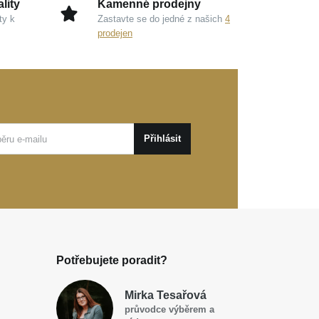
lity
Kamenné prodejny
ty k
Zastavte se do jedné z našich
4
prodejen
Přihlásit
Potřebujete poradit?
Mirka Tesařová
průvodce výběrem a