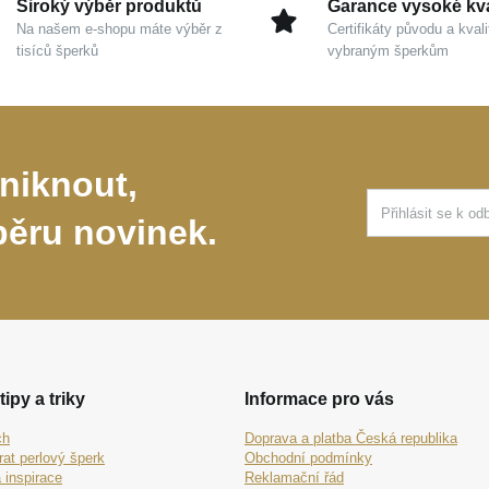
Široký výběr produktů
Garance vysoké kva
Na našem e-shopu máte výběr z
Certifikáty původu a kvali
tisíců šperků
vybraným šperkům
niknout,
běru novinek.
tipy a triky
Informace pro vás
ch
Doprava a platba Česká republika
rat perlový šperk
Obchodní podmínky
 inspirace
Reklamační řád