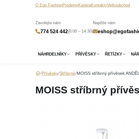
O Ego Fashion
Prodejny
Kariéra
Kontakty
Velkoobchod
Zavolejte nám
Napište nám
(8:00 – 14:30)
774 524 442
eshop@egofashi
NÁHRDELNÍKY
PŘÍVĚSKY
ŘETÍZKY
NÁ
Přívěsky
Stříbrné
MOISS stříbrný přívěsek ANDĚ
MOISS stříbrný přív