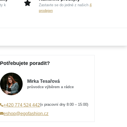
ty k
Zastavte se do jedné z našich
4
prodejen
Potřebujete poradit?
Mirka Tesařová
průvodce výběrem a rádce
(v pracovní dny 8:00 – 15:00)
+420 774 524 442
eshop@egofashion.cz