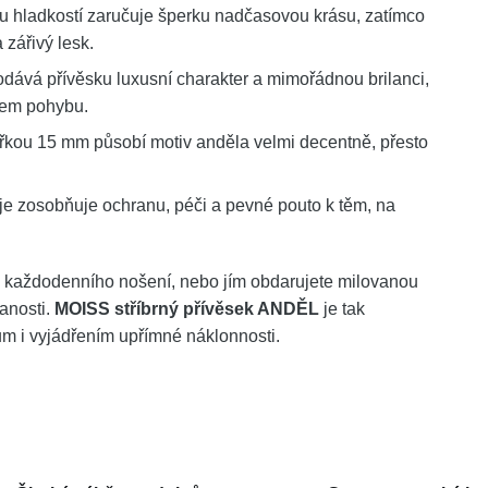
u hladkostí zaručuje šperku nadčasovou krásu, zatímco
 zářivý lesk.
ává přívěsku luxusní charakter a mimořádnou brilanci,
šem pohybu.
řkou 15 mm působí motiv anděla velmi decentně, přesto
e zosobňuje ochranu, péči a pevné pouto k těm, na
 z každodenního nošení, nebo jím obdarujete milovanou
danosti.
MOISS stříbrný přívěsek ANDĚL
je tak
m i vyjádřením upřímné náklonnosti.