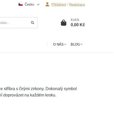
Česko
Přihlášení
/
Registrace
Košík
0
0,00 Kč
O NÁS
BLOG
e stříbra s čirými zirkony. Dokonalý symbol
ácií doprovázet na každém kroku.