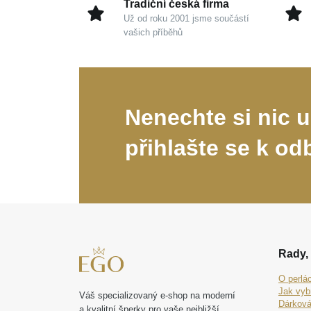
Tradiční česká firma
Už od roku 2001 jsme součástí
vašich příběhů
Nenechte si nic u
přihlašte se k od
Rady, 
O perlá
Jak vyb
Váš specializovaný e-shop na moderní
Dárková
a kvalitní šperky pro vaše nejbližší.