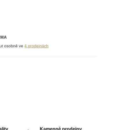
RMA
out osobně ve
4 prodejnách
lity
Kamenné prodejny