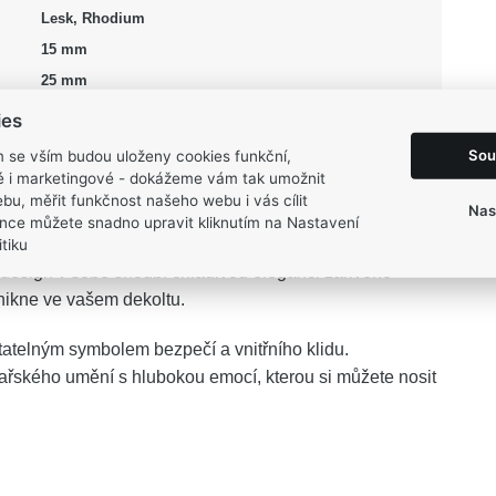
Lesk, Rhodium
15 mm
25 mm
1,8 g
ies
Sou
m se vším budou uloženy cookies funkční,
ké i marketingové - dokážeme vám tak umožnit
bu, měřit funkčnost našeho webu i vás cílit
Nas
nce můžete snadno upravit kliknutím na Nastavení
tiku
ane vaším elegantním tichým průvodcem a připomínkou,
o design v sobě snoubí chladivou eleganci zářivého
ynikne ve vašem dekoltu.
atelným symbolem bezpečí a vnitřního klidu.
ařského umění s hlubokou emocí, kterou si můžete nosit