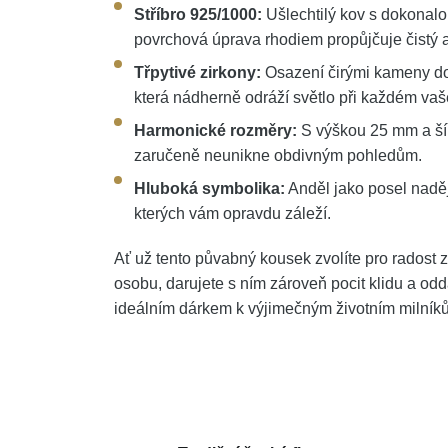
Stříbro 925/1000:
Ušlechtilý kov s dokonalo
povrchová úprava rhodiem propůjčuje čistý a
Třpytivé zirkony:
Osazení čirými kameny dod
která nádherně odráží světlo při každém va
Harmonické rozměry:
S výškou 25 mm a ší
zaručeně neunikne obdivným pohledům.
Hluboká symbolika:
Anděl jako posel naděj
kterých vám opravdu záleží.
Ať už tento půvabný kousek zvolíte pro radost
osobu, darujete s ním zároveň pocit klidu a od
ideálním dárkem k výjimečným životním milníků