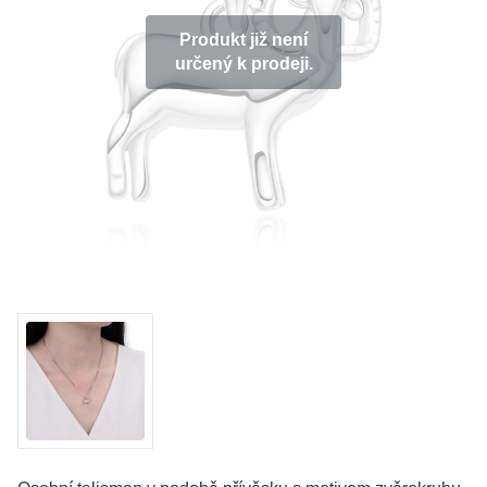
KOLEKCE
Produkt již není
určený k prodeji.
VŠE
O NÁS
BLOG
Vyberte region
Česko
Slovensko