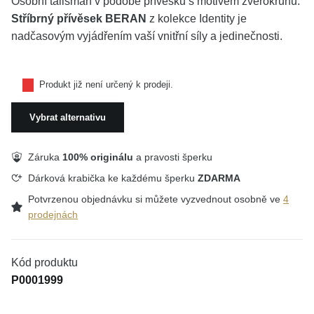
Osobní talisman v podobě přívěsku s motivem zvěrokruhu.
Stříbrný přívěsek BERAN
z kolekce Identity je
nadčasovým vyjádřením vaší vnitřní síly a jedinečnosti.
Produkt již není určený k prodeji.
Vybrat alternativu
Záruka
100% originálu
a pravosti šperku
Dárková krabička ke každému šperku
ZDARMA
Potvrzenou objednávku si můžete vyzvednout osobně ve
4
prodejnách
Kód produktu
P0001999