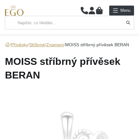
0
Menu
Hlavní kategorie
NÁHRDELNÍKY
Přívěsky
Stříbrné
Znamení
MOISS stříbrný přívěsek BERAN
PŘÍVĚSKY
MOISS stříbrný přívěsek
ŘETÍZKY
BERAN
NÁRAMKY
PRSTENY
NÁUŠNICE
SADY