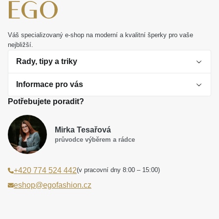
Váš specializovaný e-shop na moderní a kvalitní šperky pro vaše
nejbližší.
Rady, tipy a triky
Informace pro vás
O perlách
Potřebujete poradit?
Jak vybrat perlový šperk
Doprava a platba Česká republika
Dárková inspirace
Mirka Tesařová
Obchodní podmínky
průvodce výběrem a rádce
Smaltované a korálkové šperky jako trend
Reklamační řád
(v pracovní dny 8:00 – 15:00)
+420 774 524 442
Laboratorní diamanty jsou budoucnost
Poučení o právu na odstoupení od smlouvy
eshop@egofashion.cz
Jak správně pečovat o šperky
Souhlas se zpracováním osobních údajů
Cookies a podmínky používání