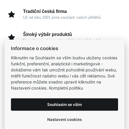
Tradiční česká firma
Už od roku 2001 jsme součástí vašich příběhů
Široký výběr produktů
Na našem e-shopu máte výběr z tisíců šperků
Informace o cookies
Kliknutím na Souhlasím se vším budou uloženy cookies
Garance vysoké kvality
funkční, preferenční, analytické i marketingové -
Certifikáty původu a kvality k vybraným šperkům
dokážeme vám tak umožnit pohodlné používání webu,
měřit funkčnost našeho webu i vás cílit reklamou. Své
Kamenné prodejny
preference můžete snadno upravit kliknutím na
Zastavte se do jedné z našich
4 prodejen
Nastavení cookies. Kompletní politiku
Souhlasím se vším
Parametry
Nastavení cookies
Popis
Parametry a specifikace