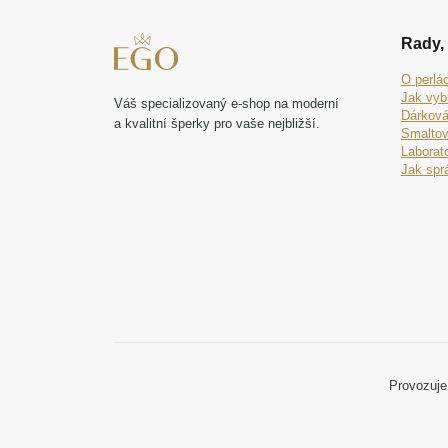
Rady, 
O perlá
Jak vyb
Váš specializovaný e-shop na moderní
Dárková
a kvalitní šperky pro vaše nejbližší.
Smaltov
Laborat
Jak spr
Provozuje