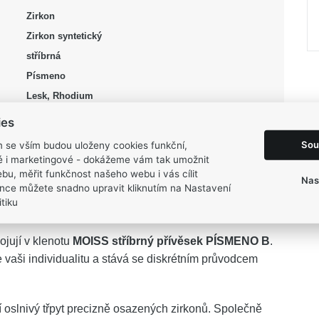
Zirkon
Zirkon syntetický
stříbrná
Písmeno
Lesk, Rhodium
11 mm
ies
20 mm
Sou
m se vším budou uloženy cookies funkční,
0,95 g
ké i marketingové - dokážeme vám tak umožnit
bu, měřit funkčnost našeho webu i vás cílit
Nas
nce můžete snadno upravit kliknutím na Nastavení
tiku
jují v klenotu
MOISS stříbrný přívěsek PÍSMENO B
.
 vaši individualitu a stává se diskrétním průvodcem
í oslnivý třpyt precizně osazených zirkonů. Společně