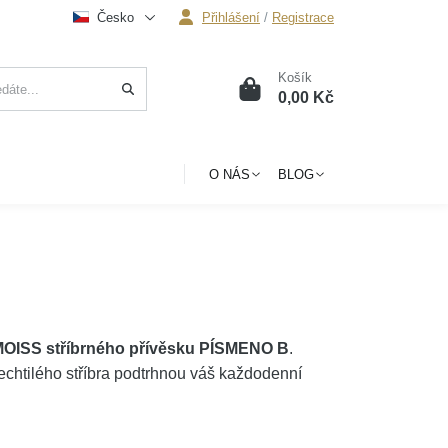
Česko
Přihlášení
/
Registrace
Košík
0
0,00 Kč
O NÁS
BLOG
OISS stříbrného přívěsku PÍSMENO B
.
lechtilého stříbra podtrhnou váš každodenní