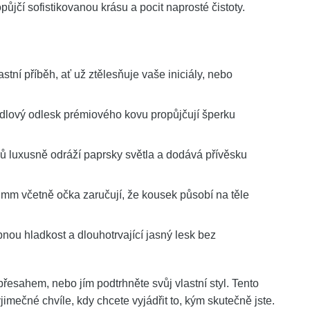
půjčí sofistikovanou krásu a pocit naprosté čistoty.
tní příběh, ať už ztělesňuje vaše iniciály, nebo
dlový odlesk prémiového kovu propůjčují šperku
ů luxusně odráží paprsky světla a dodává přívěsku
mm včetně očka zaručují, že kousek působí na těle
ou hladkost a dlouhotrvající jasný lesk bez
esahem, nebo jím podtrhněte svůj vlastní styl. Tento
jimečné chvíle, kdy chcete vyjádřit to, kým skutečně jste.