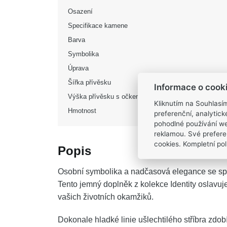
Osazení
Specifikace kamene
Barva
Symbolika
Úprava
Šířka přívěsku
Informace o cook
Výška přívěsku s očkem
Kliknutím na Souhlasí
Hmotnost
preferenční, analytic
pohodlné používání we
reklamou. Své prefere
cookies. Kompletní poli
Popis
Osobní symbolika a nadčasová elegance se spo
Tento jemný doplněk z kolekce Identity oslavuje
vašich životních okamžiků.
Dokonale hladké linie ušlechtilého stříbra zdob