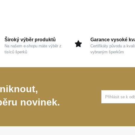
Široký výběr produktů
Garance vysoké kva
Na našem e-shopu máte výběr z
Certifikáty původu a kvali
tisíců šperků
vybraným šperkům
niknout,
běru novinek.