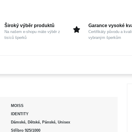
Široký výběr produktů
Garance vysoké kva
Na našem e-shopu máte výběr z
Certifikáty původu a kvali
tisíců šperků
vybraným šperkům
MOISS
IDENTITY
Dámské, Dětské, Pánské, Unisex
Stříbro 925/1000