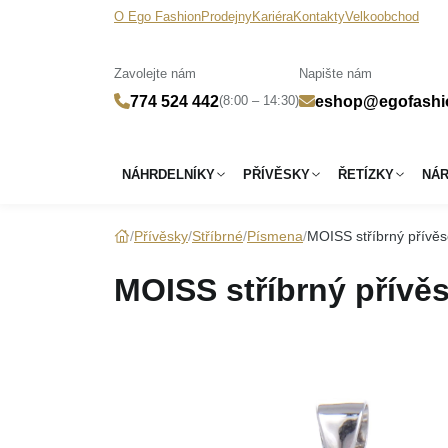
O Ego Fashion
Prodejny
Kariéra
Kontakty
Velkoobchod
Zavolejte nám
Napište nám
(8:00 – 14:30)
774 524 442
eshop@egofashi
NÁHRDELNÍKY
PŘÍVĚSKY
ŘETÍZKY
NÁ
Přívěsky
Stříbrné
Písmena
MOISS stříbrný přív
MOISS stříbrný přív