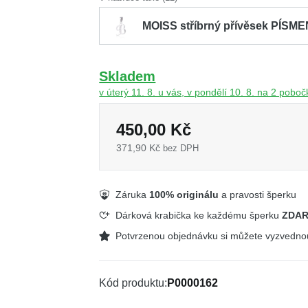
MOISS stříbrný přívěsek PÍSM
Skladem
v úterý 11. 8. u vás, v pondělí 10. 8. na 2 pobo
450,00 Kč
371,90 Kč
bez DPH
Záruka
100% originálu
a pravosti šperku
Dárková krabička ke každému šperku
ZDA
Potvrzenou objednávku si můžete vyzvedn
Kód produktu
P0000162