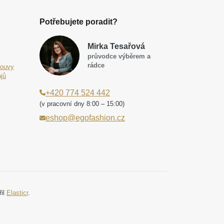
Potřebujete poradit?
Mirka Tesařová
průvodce výběrem a
rádce
louvy
jů
+420 774 524 442
(v pracovní dny 8:00 – 15:00)
eshop@egofashion.cz
řil
Elasticr
.