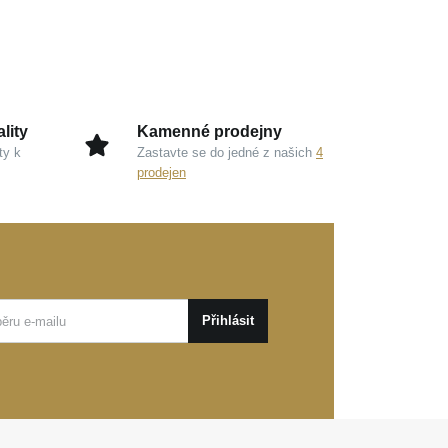
lity
Kamenné prodejny
ty k
Zastavte se do jedné z našich
4
prodejen
Přihlásit