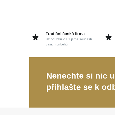
Tradiční česká firma
Už od roku 2001 jsme součástí
vašich příběhů
Nenechte si nic u
přihlašte se k od