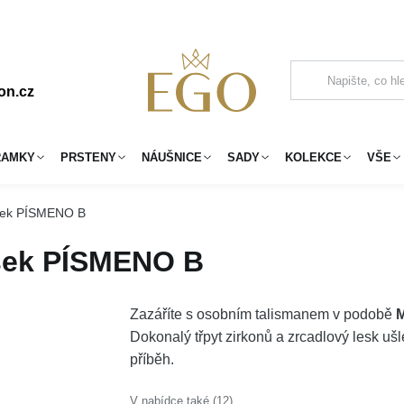
on.cz
RAMKY
PRSTENY
NÁUŠNICE
SADY
KOLEKCE
VŠE
ěsek PÍSMENO B
ěsek PÍSMENO B
Zazáříte s osobním talismanem v podobě
M
Dokonalý třpyt zirkonů a zrcadlový lesk uš
příběh.
V nabídce také (12)