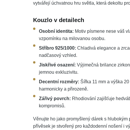
vytvářejí úchvatnou hru světla, která dekoltu pro
Kouzlo v detailech
Osobní identita:
Motiv písmene nese váš vlas
vzpomínku na milovanou osobu.
Stříbro 925/1000:
Chladivá elegance a zrca
nadčasový vzhled.
Jiskřivé osazení:
Výjimečná brilance zirkon
jemnou exkluzivitu.
Decentní rozměry:
Šířka 11 mm a výška 20 
harmonicky a přirozeně.
Zářivý povrch:
Rhodiování zajišťuje hedvábn
kompromisů.
Věnujte ho jako promyšlený dárek s hlubokým př
přívěsek je stvořený pro každodenní nošení i vý