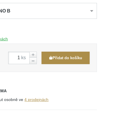
ENO B
čkách
ks
Přidat do košíku
RMA
out osobně ve
4 prodejnách