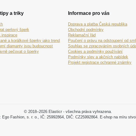
tipy a triky
Informace pro vás
ch
Doprava a platba Česká republika
rat perlový šperk
Obchodní podmínky
 inspirace
Reklamační řád
ané a korálkové šperky jako trend
Poučení o právu na odstoupení od sm
orní diamanty jsou budoucnost
Souhlas se zpracováním osobních úda
ávně pečovat o šperky
Cookies a podmínky používání
Podmínky slev a akčních nabídek
Projekt registrace ochranné známky
© 2018–2026 Elasticr - všechna práva vyhrazena.
: Ego Fashion, s. r. o., IČ: 25992864, DIČ: CZ25992864. E-shop na míru stvo