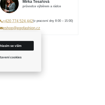
Mirka Tesařová
průvodce výběrem a rádce
(v pracovní dny 8:00 – 15:00)
+420 774 524 442
eshop@egofashion.cz
hlasím se vším
tavení cookies