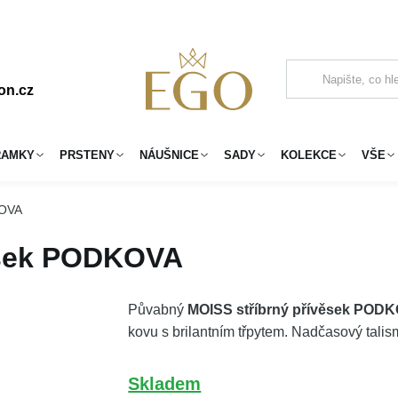
on.cz
RAMKY
PRSTENY
NÁUŠNICE
SADY
KOLEKCE
VŠE
KOVA
ěsek PODKOVA
Půvabný
MOISS stříbrný přívěsek POD
kovu s brilantním třpytem. Nadčasový talism
Skladem