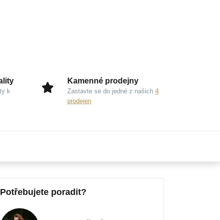
lity
Kamenné prodejny
ty k
Zastavte se do jedné z našich
4
prodejen
Potřebujete poradit?