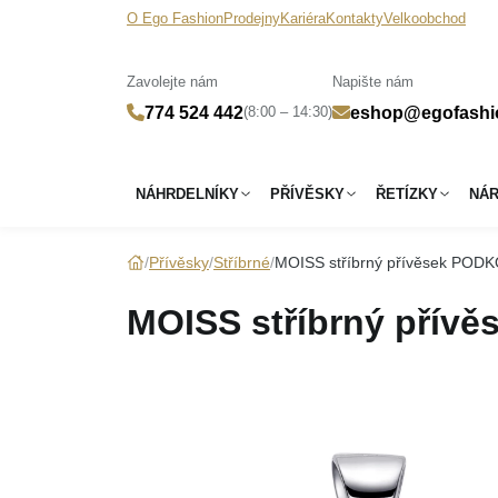
O Ego Fashion
Prodejny
Kariéra
Kontakty
Velkoobchod
Zavolejte nám
Napište nám
(8:00 – 14:30)
774 524 442
eshop@egofashi
NÁHRDELNÍKY
PŘÍVĚSKY
ŘETÍZKY
NÁ
Přívěsky
Stříbrné
MOISS stříbrný přívěsek POD
MOISS stříbrný přív