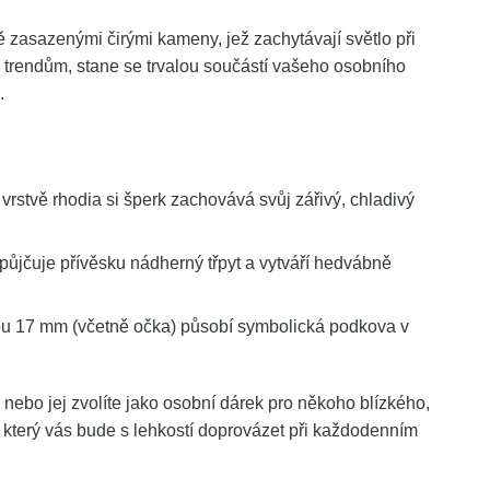
ě zasazenými čirými kameny, jež zachytávají světlo při
rendům, stane se trvalou součástí vašeho osobního
.
rstvě rhodia si šperk zachovává svůj zářivý, chladivý
opůjčuje přívěsku nádherný třpyt a vytváří hedvábně
u 17 mm (včetně očka) působí symbolická podkova v
t, nebo jej zvolíte jako osobní dárek pro někoho blízkého,
k, který vás bude s lehkostí doprovázet při každodenním