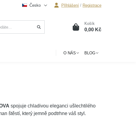
Česko
Přihlášení
/
Registrace
Košík
0
0,00 Kč
O NÁS
BLOG
KOVA
spojuje chladivou eleganci ušlechtilého
an štěstí, který jemně podtrhne váš styl.