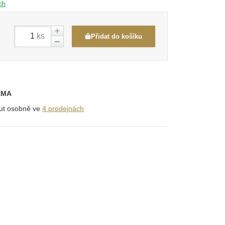
ch
ks
Přidat do košíku
RMA
out osobně ve
4 prodejnách