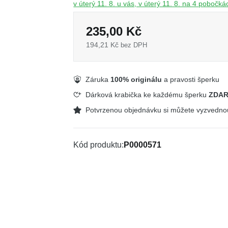
v úterý 11. 8. u vás, v úterý 11. 8. na 4 pobočká
235,00 Kč
194,21 Kč
bez DPH
Záruka
100% originálu
a pravosti šperku
Dárková krabička ke každému šperku
ZDA
Potvrzenou objednávku si můžete vyzvedn
Kód produktu
P0000571