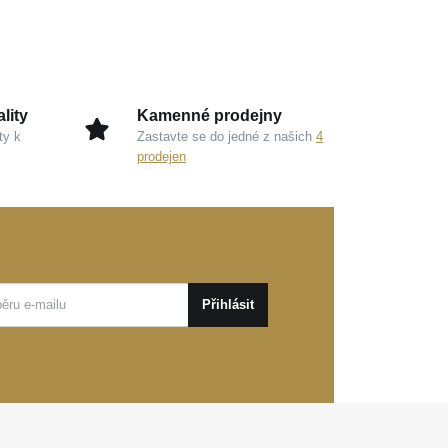
lity
Kamenné prodejny
ty k
Zastavte se do jedné z našich
4
prodejen
Přihlásit