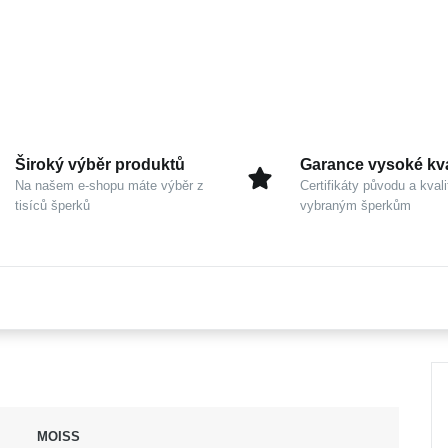
Široký výběr produktů
Garance vysoké kva
Na našem e-shopu máte výběr z
Certifikáty původu a kvali
tisíců šperků
vybraným šperkům
MOISS