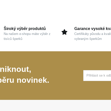
Široký výběr produktů
Garance vysoké kva
Na našem e-shopu máte výběr z
Certifikáty původu a kvali
tisíců šperků
vybraným šperkům
niknout,
běru novinek.