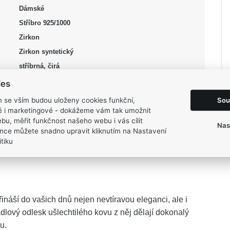
Dámské
Stříbro 925/1000
Zirkon
Zirkon syntetický
stříbrná, čirá
Podkova
ies
Lesk, Rhodium
Sou
m se vším budou uloženy cookies funkční,
9 mm
ké i marketingové - dokážeme vám tak umožnit
bu, měřit funkčnost našeho webu i vás cílit
17 mm
Nas
nce můžete snadno upravit kliknutím na Nastavení
0,45 g
tiku
ináší do vašich dnů nejen nevtíravou eleganci, ale i
adlový odlesk ušlechtilého kovu z něj dělají dokonalý
u.