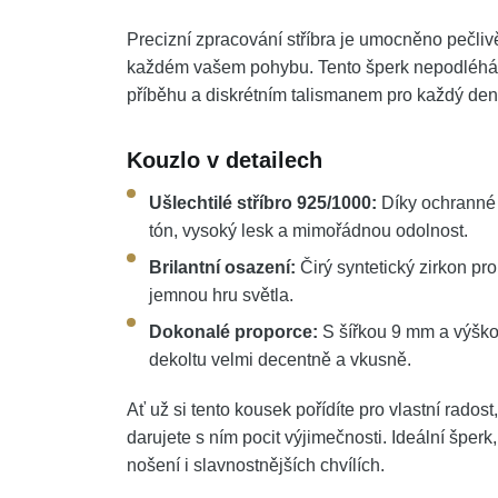
Precizní zpracování stříbra je umocněno pečliv
každém vašem pohybu. Tento šperk nepodléhá t
příběhu a diskrétním talismanem pro každý den
Kouzlo v detailech
Ušlechtilé stříbro 925/1000:
Díky ochranné v
tón, vysoký lesk a mimořádnou odolnost.
Brilantní osazení:
Čirý syntetický zirkon pr
jemnou hru světla.
Dokonalé proporce:
S šířkou 9 mm a výško
dekoltu velmi decentně a vkusně.
Ať už si tento kousek pořídíte pro vlastní rados
darujete s ním pocit výjimečnosti. Ideální šper
nošení i slavnostnějších chvílích.