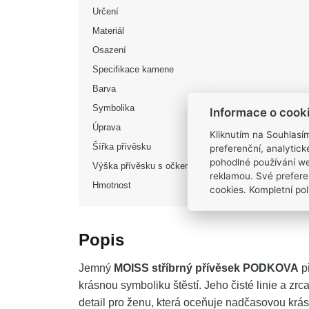
Určení
Materiál
Osazení
Specifikace kamene
Barva
Symbolika
Informace o cook
Úprava
Kliknutím na Souhlasí
Šířka přívěsku
preferenční, analytic
pohodlné používání we
Výška přívěsku s očkem
reklamou. Své prefere
Hmotnost
cookies. Kompletní poli
Popis
Jemný
MOISS stříbrný přívěsek PODKOVA
př
krásnou symboliku štěstí. Jeho čisté linie a zrc
detail pro ženu, která oceňuje nadčasovou krás