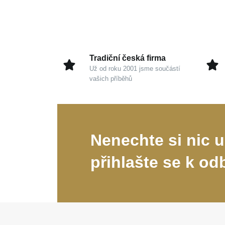
Tradiční česká firma
Už od roku 2001 jsme součástí
vašich příběhů
Nenechte si nic u
přihlašte se k od