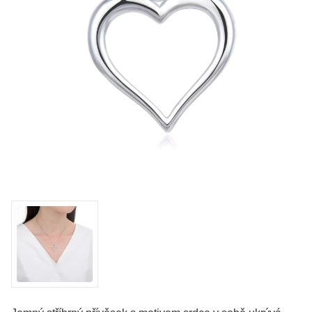
KOLEKCE
VŠE
O NÁS
BLOG
Vyberte region
Česko
Slovensko