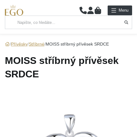
0
Menu
Hlavní kategorie
NÁHRDELNÍKY
Přívěsky
Stříbrné
MOISS stříbrný přívěsek SRDCE
PŘÍVĚSKY
MOISS stříbrný přívěsek
ŘETÍZKY
SRDCE
NÁRAMKY
PRSTENY
NÁUŠNICE
SADY