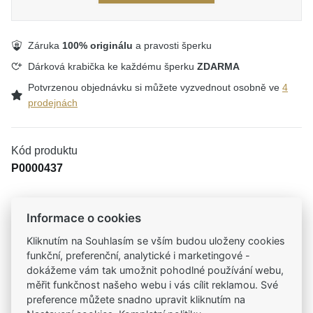
Záruka
100% originálu
a pravosti šperku
Dárková krabička ke každému šperku
ZDARMA
Potvrzenou objednávku si můžete vyzvednout osobně ve
4
prodejnách
Kód produktu
P0000437
Informace o cookies
Tradiční česká firma
Kliknutím na Souhlasím se vším budou uloženy cookies
Už od roku 2001 jsme součástí vašich příběhů
funkční, preferenční, analytické i marketingové -
dokážeme vám tak umožnit pohodlné používání webu,
měřit funkčnost našeho webu i vás cílit reklamou. Své
Široký výběr produktů
preference můžete snadno upravit kliknutím na
Na našem e-shopu máte výběr z tisíců šperků