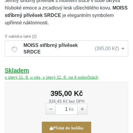
Jemný stříbrný přívěsek s motivem srdce v sobě ukrývá
hluboké emoce a zrcadlový lesk ušlechtilého kovu.
MOISS
stříbrný přívěsek SRDCE
je elegantním symbolem
upřímné náklonnosti.
V nabídce také (2)
MOISS stříbrný přívěsek
395,00 Kč
SRDCE
Skladem
v úterý 11. 8. u vás, v úterý 11. 8. na 4 pobočkách
395,00 Kč
326,45 Kč
bez DPH
ks
Přidat do košíku