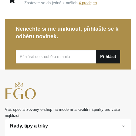
Zastavte se do jedné z našich
4 prodejen
Ideální proporce:
Výška 27 mm (včetně očka) a
šířka 22 mm zajišťují, že přívěsek krásně vynikne,
aniž by ztratil svou přirozenou lehkost.
Nenechte si nic uniknout, přihlašte se k
Vyjádření emocí:
Nese v sobě poselství
odběru novinek.
sounáležitosti, odvahy a lásky ve všech jejích
podobách.
Přihlásit
Tento elegantní přívěsek se stane milovanou součástí
vašeho každodenního nošení i nenápadným
doplňkem pro výjimečné události. Představuje
dokonalý osobní dárek, který potěší každou ženu a
bude navždy připomínat pouto, jež vás spojuje.
Váš specializovaný e-shop na moderní a kvalitní šperky pro vaše
nejbližší.
Rady, tipy a triky