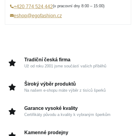
Úprava
Lesk, Rhodium
povrchu vnese do vašeho stylu čistou, diskrétní
(v pracovní dny 8:00 – 15:00)
+420 774 524 442
Šířka přívěsku
22 mm
eleganci.
eshop@egofashion.cz
Výška přívěsku s očkem
27 mm
Motiv srdce zde přesahuje běžnou ozdobu. Stává se
Hmotnost
1,55 g
hmatatelnou vzpomínkou na někoho blízkého,
symbolem vnitřní síly a oslavou laskavosti k sobě
samé. Hedvábně jemné stíny a hra světla na hranách
umocňují sofistikovanou krásu tohoto šperku, který si
Tradiční česká firma
vás získá svým prémiovým zpracováním.
Už od roku 2001 jsme součástí vašich příběhů
Kouzlo v detailech
Široký výběr produktů
Na našem e-shopu máte výběr z tisíců šperků
Ušlechtilé stříbro 925/1000:
Vysoce kvalitní
materiál je garancí trvalé hodnoty, nadčasovosti a
Garance vysoké kvality
čistého designu.
Certifikáty původu a kvality k vybraným šperkům
Zrcadlový lesk a rhodium:
Prémiová úprava
dodává kovu chladivou eleganci a dlouhodobě
Kamenné prodejny
chrání jeho oslnivý vzhled.