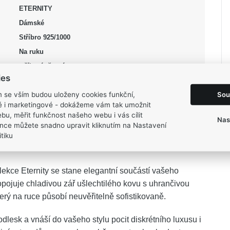
ETERNITY
Dámské
Stříbro 925/1000
Na ruku
stříbrná, černá
ies
Lesk, Rhodium
Sou
m se vším budou uloženy cookies funkční,
50, 52, 54, 60, 62
ké i marketingové - dokážeme vám tak umožnit
1,5 g
bu, měřit funkčnost našeho webu i vás cílit
Nas
nce můžete snadno upravit kliknutím na Nastavení
tiku
ekce Eternity se stane elegantní součástí vašeho
pojuje chladivou zář ušlechtilého kovu s uhrančivou
terý na ruce působí neuvěřitelně sofistikovaně.
odlesk a vnáší do vašeho stylu pocit diskrétního luxusu i