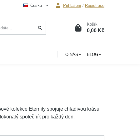
Česko
Přihlášení
/
Registrace
Košík
0
0,00 Kč
O NÁS
BLOG
ové kolekce Eternity spojuje chladivou krásu
dokonalý společník pro každý den.