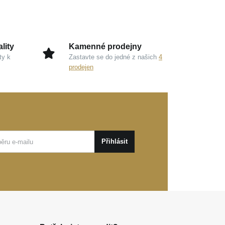
lity
Kamenné prodejny
ty k
Zastavte se do jedné z našich
4
prodejen
Přihlásit