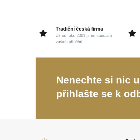
Tradiční česká firma
Už od roku 2001 jsme součástí
vašich příběhů
Nenechte si nic u
přihlašte se k od