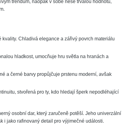
íjivým trendům, naopak v sobě nese trvalou hodnotu,
em.
é kvality. Chladivá elegance a zářivý povrch materiálu
konalou hladkost, umocňuje hru světla na hranách a
brné a černé barvy propůjčuje prstenu moderní, avšak
ntinuitu, stvořená pro ty, kdo hledají šperk nepodléhající
rný osobní dar, který zaručeně potěší. Jeho univerzální
 i jako rafinovaný detail pro výjimečné události.