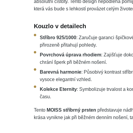
absolutní čistoty. Tento design nepodléhá pom
která vás bude s lehkostí provázet celým život
Kouzlo v detailech
Stříbro 925/1000
: Zaručuje garanci špičkov
přirozeně přitahují pohledy.
Povrchová úprava rhodiem
: Zajišťuje do
chrání šperk při běžném nošení.
Barevná harmonie
: Působivý kontrast stří
vysoce elegantní vzhled.
Kolekce Eternity
: Symbolizuje trvalost a ko
času.
Tento
MOISS stříbrný prsten
představuje nádhe
krása vynikne jak při běžném denním nošení, tak