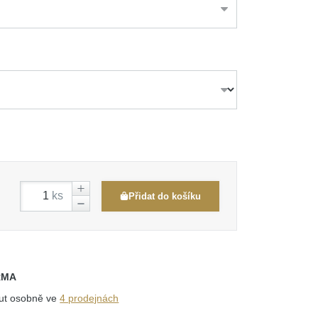
ks
Přidat do košíku
RMA
out osobně ve
4 prodejnách