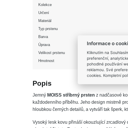
Kolekce
Určení
Materiál
Typ prstenu
Barva
Informace o cook
Úprava
Kliknutím na Souhlasí
Velikost prstenu
preferenční, analytic
Hmotnost
pohodlné používání we
reklamou. Své prefere
cookies. Kompletní poli
Popis
Jemný
MOISS stříbrný prsten
z nadčasové kol
každodenního příběhu. Jeho design mistrně pro
hloubkou černých detailů, a vytváří tak šperk, k
Vysoký lesk kovu přináší okouzlující zrcadlový 