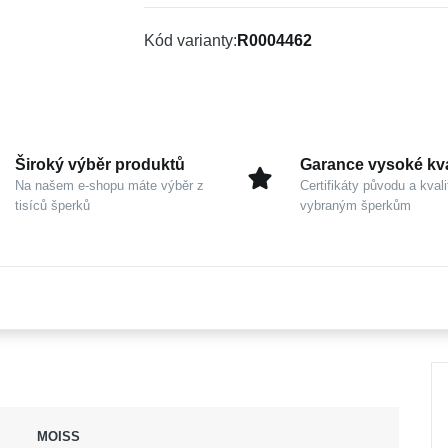
Kód varianty
R0004462
Široký výběr produktů
Garance vysoké kva
Na našem e-shopu máte výběr z
Certifikáty původu a kvali
tisíců šperků
vybraným šperkům
MOISS