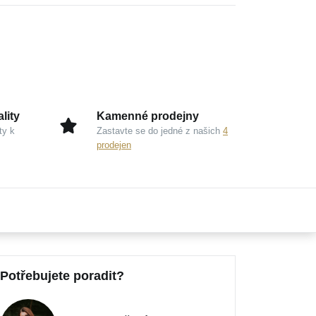
lity
Kamenné prodejny
ty k
Zastavte se do jedné z našich
4
prodejen
Potřebujete poradit?