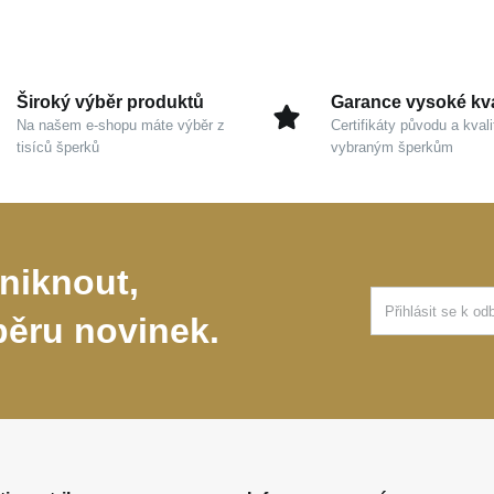
Široký výběr produktů
Garance vysoké kva
Na našem e-shopu máte výběr z
Certifikáty původu a kvali
tisíců šperků
vybraným šperkům
niknout,
běru novinek.