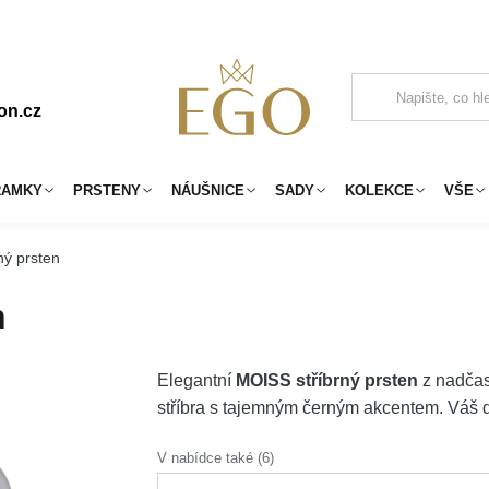
on.cz
RAMKY
PRSTENY
NÁUŠNICE
SADY
KOLEKCE
VŠE
ný prsten
n
Elegantní
MOISS stříbrný prsten
z nadčas
stříbra s tajemným černým akcentem. Váš 
V nabídce také (6)