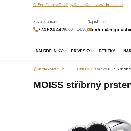
O Ego Fashion
Prodejny
Kariéra
Kontakty
Velkoobchod
Zavolejte nám
Napište nám
(8:00 – 14:30)
774 524 442
eshop@egofashi
NÁHRDELNÍKY
PŘÍVĚSKY
ŘETÍZKY
NÁ
Kolekce
MOISS ETERNITY
Prsteny
MOISS stříbr
MOISS stříbrný prste