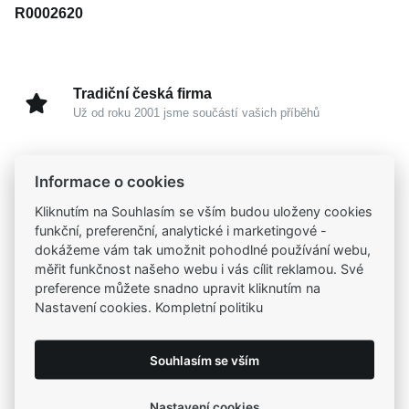
R0002620
Tradiční česká firma
Už od roku 2001 jsme součástí vašich příběhů
Široký výběr produktů
Informace o cookies
Na našem e-shopu máte výběr z tisíců šperků
Kliknutím na Souhlasím se vším budou uloženy cookies
funkční, preferenční, analytické i marketingové -
Garance vysoké kvality
dokážeme vám tak umožnit pohodlné používání webu,
Certifikáty původu a kvality k vybraným šperkům
měřit funkčnost našeho webu i vás cílit reklamou. Své
preference můžete snadno upravit kliknutím na
Nastavení cookies. Kompletní politiku
Kamenné prodejny
Zastavte se do jedné z našich
4 prodejen
Souhlasím se vším
Nastavení cookies