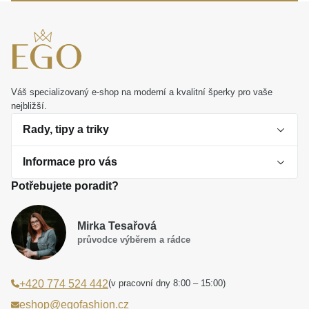
Váš specializovaný e-shop na moderní a kvalitní šperky pro vaše
nejbližší.
Rady, tipy a triky
Informace pro vás
O perlách
Potřebujete poradit?
Jak vybrat perlový šperk
Doprava a platba Česká republika
Dárková inspirace
Mirka Tesařová
Obchodní podmínky
průvodce výběrem a rádce
Smaltované a korálkové šperky jako trend
Reklamační řád
(v pracovní dny 8:00 – 15:00)
+420 774 524 442
Laboratorní diamanty jsou budoucnost
Poučení o právu na odstoupení od smlouvy
eshop@egofashion.cz