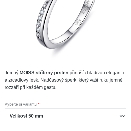
KOLEKCE
VŠE
O NÁS
BLOG
Vyberte region
Česko
Slovensko
Jemný
MOISS stříbrný prsten
přináší chladivou eleganci
a zrcadlový lesk. Nadčasový šperk, který vaši ruku jemně
rozzáří při každém gestu.
Vyberte si variantu