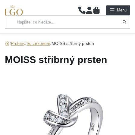
0
Menu
Hlavní kategorie
NÁHRDELNÍKY
Prsteny
Se zirkonem
MOISS stříbrný prsten
PŘÍVĚSKY
MOISS stříbrný prsten
ŘETÍZKY
NÁRAMKY
PRSTENY
NÁUŠNICE
SADY