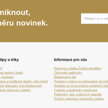
niknout,
běru novinek.
tipy a triky
Informace pro vás
ch
Doprava a platba Česká republika
rat perlový šperk
Obchodní podmínky
 inspirace
Reklamační řád
ané a korálkové šperky jako trend
Poučení o právu na odstoupení od sm
orní diamanty jsou budoucnost
Souhlas se zpracováním osobních úda
ávně pečovat o šperky
Cookies a podmínky používání
Podmínky slev a akčních nabídek
Projekt registrace ochranné známky