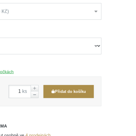
0 Kč
obočkách
ks
Přidat do košíku
RMA
out osobně ve
4 prodejnách