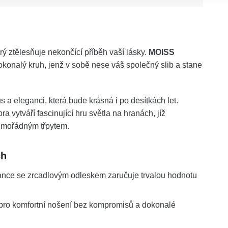
rý ztělesňuje nekončící příběh vaší lásky.
MOISS
onalý kruh, jenž v sobě nese váš společný slib a stane
 a eleganci, která bude krásná i po desítkách let.
a vytváří fascinující hru světla na hranách, jíž
 mimořádným třpytem.
ch
nce se zrcadlovým odleskem zaručuje trvalou hodnotu
pro komfortní nošení bez kompromisů a dokonalé