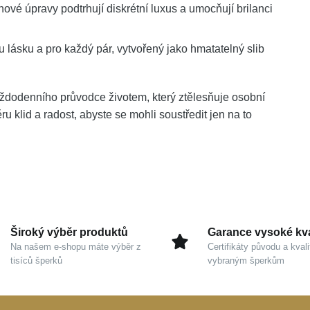
vé úpravy podtrhují diskrétní luxus a umocňují brilanci
 lásku a pro každý pár, vytvořený jako hmatatelný slib
ždodenního průvodce životem, který ztělesňuje osobní
 klid a radost, abyste se mohli soustředit jen na to
Široký výběr produktů
Garance vysoké kva
Na našem e-shopu máte výběr z
Certifikáty původu a kvali
tisíců šperků
vybraným šperkům