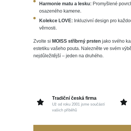
Harmonie matu a lesku:
Promyšlené povrcho
osazeného kamene.
Kolekce LOVE:
Inkluzivní design pro každou
věrnosti.
Zvolte si
MOISS stříbrný prsten
jako svého ka
estetiku vašeho pouta. Nalezněte ve svém výběru
nejdůležitější – jeden na druhého.
Tradiční česká firma
Už od roku 2001 jsme součástí
vašich příběhů