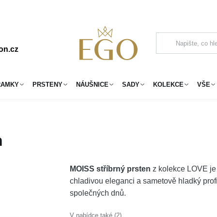
on.cz
RAMKY
PRSTENY
NÁUŠNICE
SADY
KOLEKCE
VŠE
n
MOISS stříbrný prsten
z kolekce LOVE je
chladivou eleganci a sametově hladký profi
společných dnů.
V nabídce také (2)