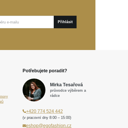
Přihlásit
Potřebujete poradit?
Mirka Tesařová
průvodce výběrem a
rádce
louvy
jů
+420 774 524 442
(v pracovní dny 8:00 – 15:00)
eshop@egofashion.cz