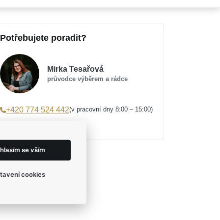
Potřebujete poradit?
Mirka Tesařová
průvodce výběrem a rádce
(v pracovní dny 8:00 – 15:00)
+420 774 524 442
eshop@egofashion.cz
hlasím se vším
tavení cookies