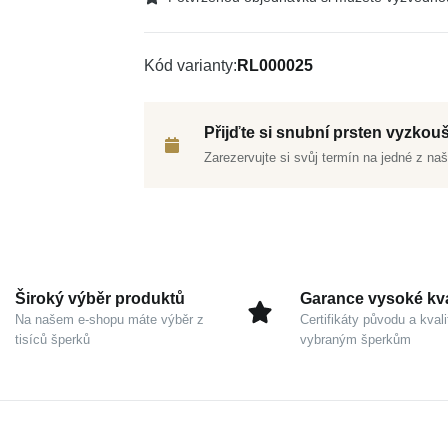
Kód varianty
RL000025
Přijďte si snubní prsten vyzkou
Zarezervujte si svůj termín na jedné z n
Široký výběr produktů
Garance vysoké kva
Na našem e-shopu máte výběr z
Certifikáty původu a kvali
tisíců šperků
vybraným šperkům