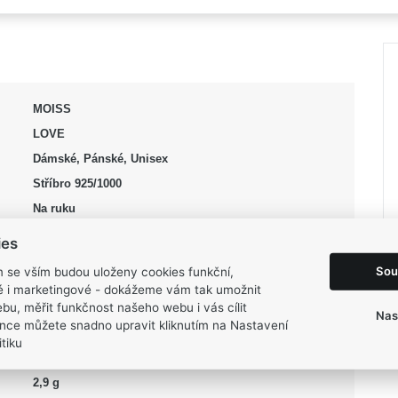
MOISS
LOVE
Dámské, Pánské, Unisex
Stříbro 925/1000
Na ruku
Snubní
ies
Zirkon
Sou
m se vším budou uloženy cookies funkční,
Zirkon syntetický
ké i marketingové - dokážeme vám tak umožnit
bu, měřit funkčnost našeho webu i vás cílit
stříbrná
Nas
nce můžete snadno upravit kliknutím na Nastavení
Lesk, Mat
tiku
48, 50, 52, 54, 56, 60
2,9 g