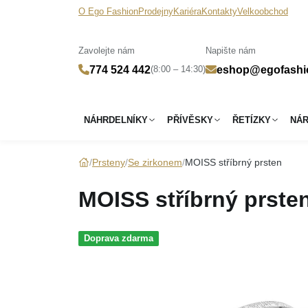
O Ego Fashion
Prodejny
Kariéra
Kontakty
Velkoobchod
Zavolejte nám
Napište nám
(8:00 – 14:30)
774 524 442
eshop@egofashi
NÁHRDELNÍKY
PŘÍVĚSKY
ŘETÍZKY
NÁ
Prsteny
Se zirkonem
MOISS stříbrný prsten
MOISS stříbrný prste
Doprava zdarma