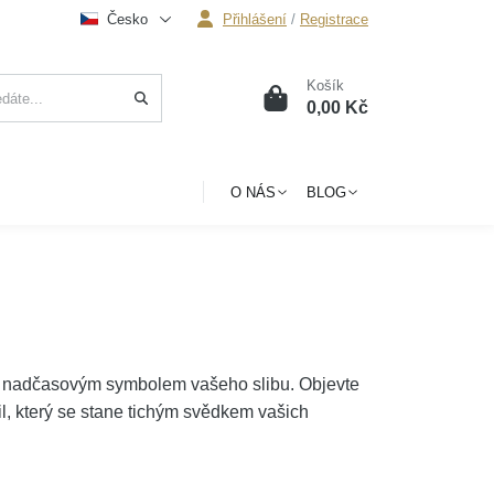
Česko
Přihlášení
/
Registrace
Košík
0
0,00 Kč
O NÁS
BLOG
 nadčasovým symbolem vašeho slibu. Objevte
l, který se stane tichým svědkem vašich