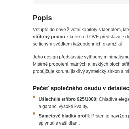
Popis
Vstupte do nové životní kapitoly s klenotem, kte
stříbrný prsten
z kolekce LOVE představuje dok
se tichým svědkem každodenních okamžiků.
Jeho design představuje vytříbený minimalismus
Mistrné propojení matných a lesklých ploch stříbr
propůjčuje korunu jiskřivý syntetický zirkon s
Pečeť společného osudu v detaile
Ušlechtilé stříbro 925/1000:
Chladivá elega
a garanci vysoké kvality.
Sametově hladký profil:
Prsten je navržen 
splynutí s vaší dlaní.