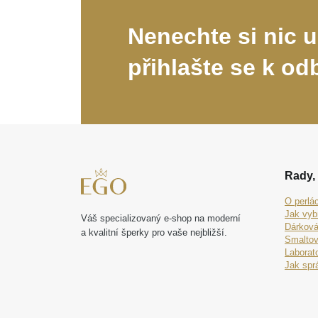
Nenechte si nic u
přihlašte se k od
Rady, 
O perlá
Jak vyb
Váš specializovaný e-shop na moderní
Dárková
a kvalitní šperky pro vaše nejbližší.
Smaltov
Laborat
Jak spr