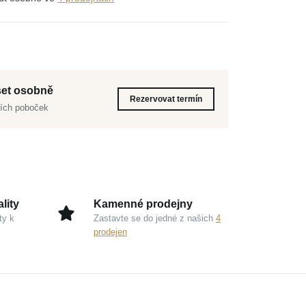
šet osobně
Rezervovat termín
aších poboček
lity
Kamenné prodejny
ty k
Zastavte se do jedné z našich
4
prodejen