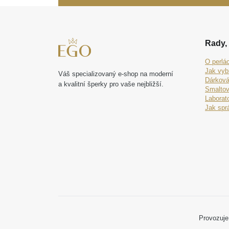
Rady, 
O perlá
Jak vyb
Váš specializovaný e-shop na moderní
Dárková
a kvalitní šperky pro vaše nejbližší.
Smaltov
Laborat
Jak spr
Provozuje