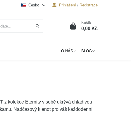
Česko
Přihlášení
/
Registrace
Košík
0
0,00 Kč
O NÁS
BLOG
ST
z kolekce Eternity v sobě ukrývá chladivou
ahokamu. Nadčasový klenot pro váš každodenní