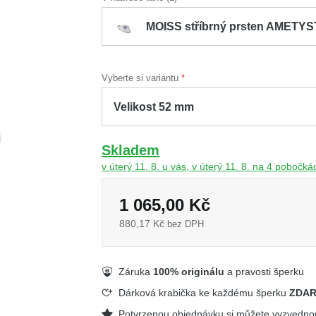
MOISS stříbrný prsten AMETYS
Vyberte si variantu
Skladem
v úterý 11. 8. u vás, v úterý 11. 8. na 4 pobočká
1 065,00 Kč
880,17 Kč
bez DPH
Záruka
100% originálu
a pravosti šperku
Dárková krabička ke každému šperku
ZDA
Potvrzenou objednávku si můžete vyzvedn