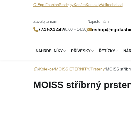
O Ego Fashion
Prodejny
Kariéra
Kontakty
Velkoobchod
Zavolejte nám
Napište nám
(8:00 – 14:30)
774 524 442
eshop@egofashi
NÁHRDELNÍKY
PŘÍVĚSKY
ŘETÍZKY
NÁ
Kolekce
MOISS ETERNITY
Prsteny
MOISS stříb
MOISS stříbrný prst