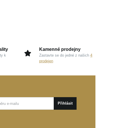
lity
Kamenné prodejny
ty k
Zastavte se do jedné z našich
4
prodejen
Přihlásit