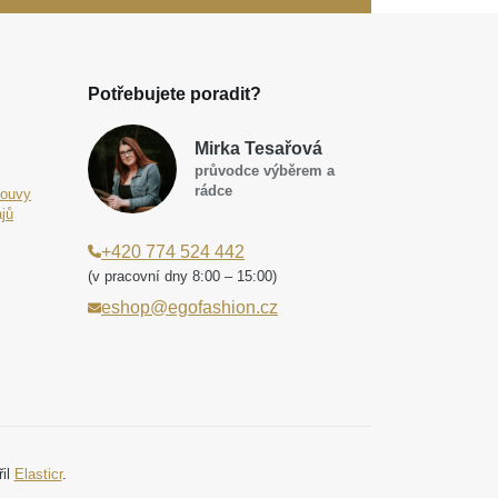
Potřebujete poradit?
Mirka Tesařová
průvodce výběrem a
rádce
louvy
jů
+420 774 524 442
(v pracovní dny 8:00 – 15:00)
eshop@egofashion.cz
řil
Elasticr
.