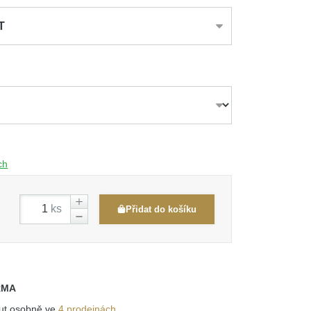
T
ch
ks
Přidat do košíku
RMA
out osobně ve
4 prodejnách