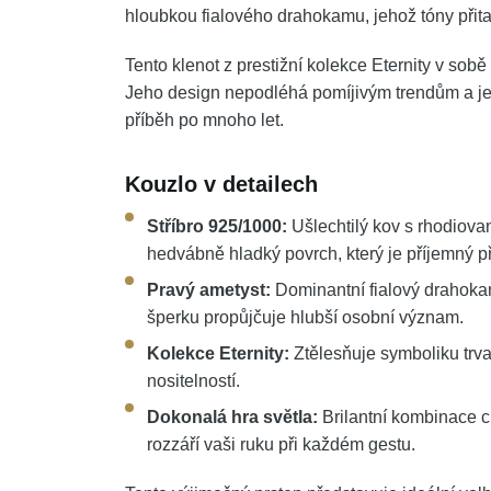
hloubkou fialového drahokamu, jehož tóny přitah
Tento klenot z prestižní kolekce Eternity v so
Jeho design nepodléhá pomíjivým trendům a je 
příběh po mnoho let.
Kouzlo v detailech
Stříbro 925/1000:
Ušlechtilý kov s rhodiovan
hedvábně hladký povrch, který je příjemný p
Pravý ametyst:
Dominantní fialový drahokam
šperku propůjčuje hlubší osobní význam.
Kolekce Eternity:
Ztělesňuje symboliku trval
nositelností.
Dokonalá hra světla:
Brilantní kombinace c
rozzáří vaši ruku při každém gestu.