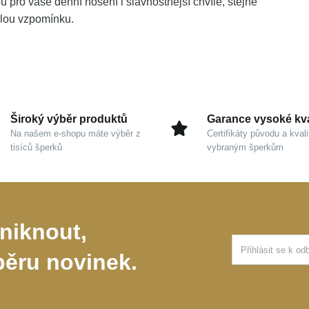
u pro vaše denní nošení i slavnostnější chvíle, stejně
alou vzpomínku.
Široký výběr produktů
Garance vysoké kva
Na našem e-shopu máte výběr z
Certifikáty původu a kvali
tisíců šperků
vybraným šperkům
niknout,
běru novinek.