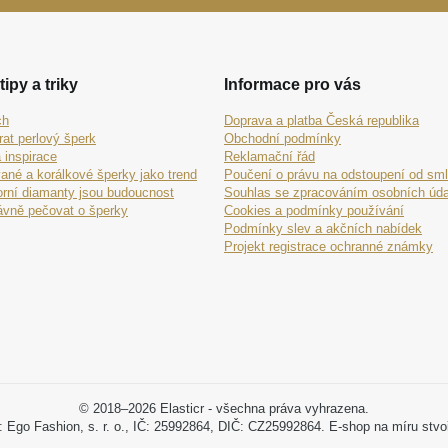
tipy a triky
Informace pro vás
ch
Doprava a platba Česká republika
rat perlový šperk
Obchodní podmínky
 inspirace
Reklamační řád
ané a korálkové šperky jako trend
Poučení o právu na odstoupení od sm
orní diamanty jsou budoucnost
Souhlas se zpracováním osobních úda
ávně pečovat o šperky
Cookies a podmínky používání
Podmínky slev a akčních nabídek
Projekt registrace ochranné známky
© 2018–2026 Elasticr - všechna práva vyhrazena.
: Ego Fashion, s. r. o., IČ: 25992864, DIČ: CZ25992864. E-shop na míru stvo