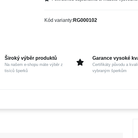
Kód varianty
RG000102
Široký výběr produktů
Garance vysoké kva
Na našem e-shopu máte výběr z
Certifikáty původu a kvali
tisíců šperků
vybraným šperkům