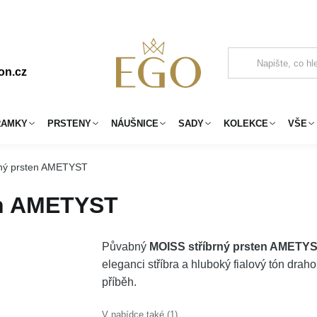
on.cz
RAMKY
PRSTENY
NÁUŠNICE
SADY
KOLEKCE
VŠE
rný prsten AMETYST
en AMETYST
Půvabný
MOISS stříbrný prsten AMETY
eleganci stříbra a hluboký fialový tón dr
příběh.
V nabídce také (1)