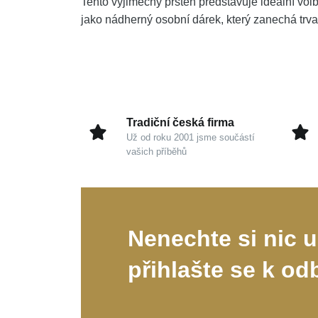
Tento výjimečný prsten představuje ideální volb
jako nádherný osobní dárek, který zanechá trv
Tradiční česká firma
Už od roku 2001 jsme součástí
vašich příběhů
Nenechte si nic u
přihlašte se k od