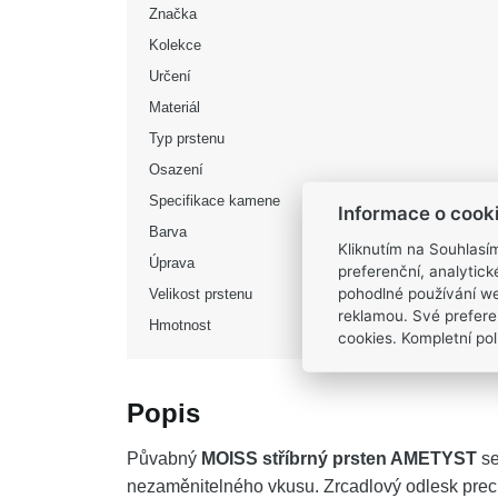
Značka
Kolekce
Určení
Materiál
Typ prstenu
Osazení
Specifikace kamene
Informace o cook
Barva
Kliknutím na Souhlasí
Úprava
preferenční, analytic
pohodlné používání we
Velikost prstenu
reklamou. Své prefere
Hmotnost
cookies. Kompletní poli
Popis
Půvabný
MOISS stříbrný prsten AMETYST
se
nezaměnitelného vkusu. Zrcadlový odlesk prec