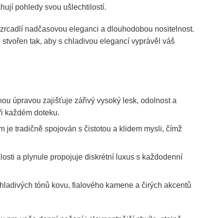
ují pohledy svou ušlechtilostí.
bě zrcadlí nadčasovou eleganci a dlouhodobou nositelnost.
stvořen tak, aby s chladivou elegancí vyprávěl váš
ou úpravou zajišťuje zářivý vysoký lesk, odolnost a
ři každém doteku.
 je tradičně spojován s čistotou a klidem mysli, čímž
osti a plynule propojuje diskrétní luxus s každodenní
hladivých tónů kovu, fialového kamene a čirých akcentů