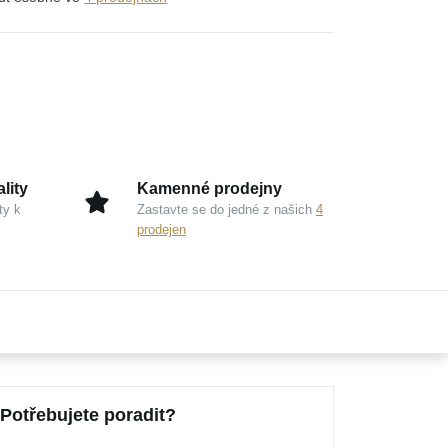
lity
Kamenné prodejny
ty k
Zastavte se do jedné z našich
4
prodejen
Potřebujete poradit?