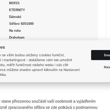
MOISS
ETERNITY
Dámské
Stříbro 925/1000
Na ruku
Drahokam
Ametyst
ies
fialová, stříbrná, čirá
Sou
m se vším budou uloženy cookies funkční,
Lesk, Rhodium
ké i marketingové - dokážeme vám tak umožnit
bu, měřit funkčnost našeho webu i vás cílit
52
Nas
nce můžete snadno upravit kliknutím na Nastavení
2,4 g
tiku
 stane přirozenou součástí vaší osobnosti a vyjádřením
izně zpracovaného stříbra se zde potkává s podmanivou