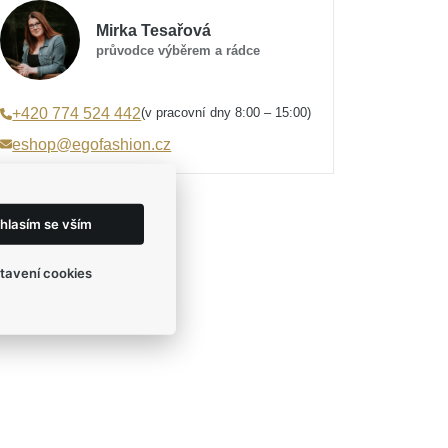
Mirka Tesařová
průvodce výběrem a rádce
(v pracovní dny 8:00 – 15:00)
+420 774 524 442
eshop@egofashion.cz
hlasím se vším
tavení cookies