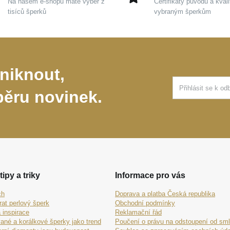
Na našem e-shopu máte výběr z
Certifikáty původu a kvali
tisíců šperků
vybraným šperkům
niknout,
běru novinek.
tipy a triky
Informace pro vás
ch
Doprava a platba Česká republika
rat perlový šperk
Obchodní podmínky
 inspirace
Reklamační řád
ané a korálkové šperky jako trend
Poučení o právu na odstoupení od sm