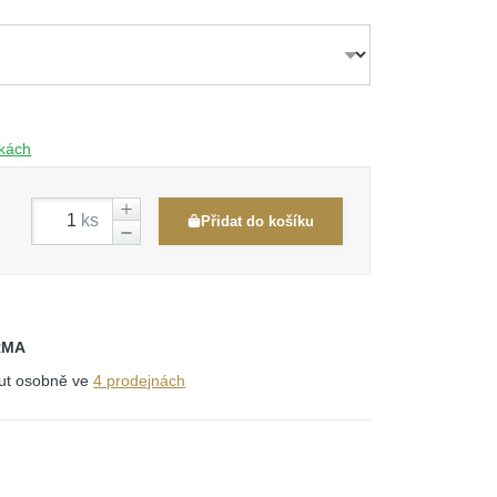
čkách
ks
Přidat do košíku
RMA
out osobně ve
4 prodejnách