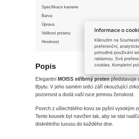
Specifikace kamene
Barva
Úprava
Informace o cook
Velikost prstenu
Kliknutím na Souhlasí
Hmotnost
preferenční, analytic
pohodlné používání we
reklamou. Své prefere
Popis
cookies. Kompletní poli
Elegantní
MOISS stříbrný prsten
představuje 
třpytu. V jeho samém srdci září okouzlující zi
pozornost a dodá vaší ruce jemnou ženskost.
Povrch z ušlechtilého kovu se pyšní vysokým 
Tento kousek byl navržen tak, aby se stal nadč
diskrétního luxusu do každého dne.