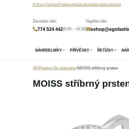
O Ego Fashion
Prodejny
Kariéra
Kontakty
Velkoobchod
Zavolejte nám
Napište nám
(8:00 – 14:30)
774 524 442
eshop@egofashi
NÁHRDELNÍKY
PŘÍVĚSKY
ŘETÍZKY
NÁ
Prsteny
Se zirkonem
MOISS stříbrný prsten
MOISS stříbrný prste