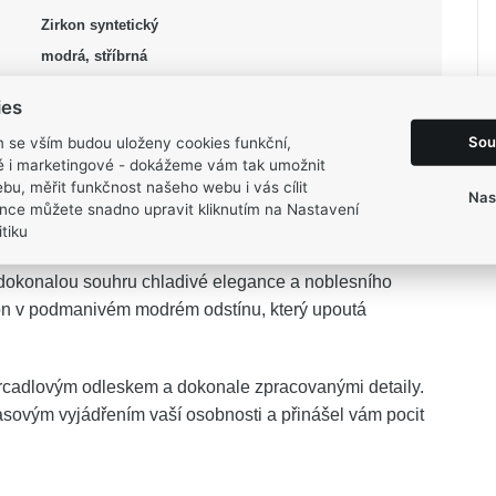
Zirkon syntetický
modrá, stříbrná
Lesk, Rhodium
ies
51, 54
Sou
m se vším budou uloženy cookies funkční,
2,95 g
ké i marketingové - dokážeme vám tak umožnit
bu, měřit funkčnost našeho webu i vás cílit
Nas
nce můžete snadno upravit kliknutím na Nastavení
tiku
dokonalou souhru chladivé elegance a noblesního
rkon v podmanivém modrém odstínu, který upoutá
zrcadlovým odleskem a dokonale zpracovanými detaily.
asovým vyjádřením vaší osobnosti a přinášel vám pocit