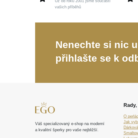
Už od roku 2001 jsme součástí
vašich příběhů
Nenechte si nic u
přihlašte se k od
Rady, 
O perlá
Jak vyb
Váš specializovaný e-shop na moderní
Dárková
a kvalitní šperky pro vaše nejbližší.
Smaltov