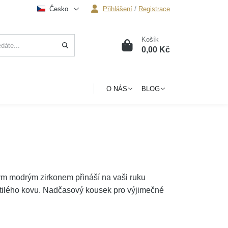
Česko
Přihlášení
/
Registrace
Košík
0
0,00 Kč
O NÁS
BLOG
vým modrým zirkonem přináší na vaši ruku
htilého kovu. Nadčasový kousek pro výjimečné