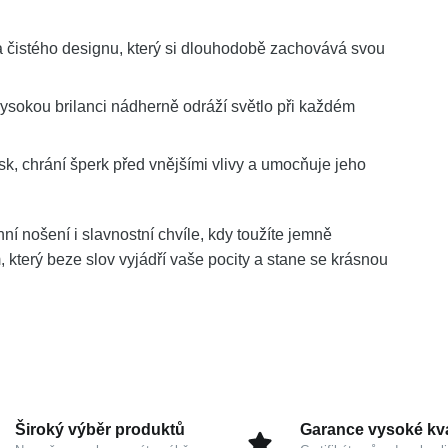
a čistého designu, který si dlouhodobě zachovává svou
sokou brilanci nádherně odráží světlo při každém
sk, chrání šperk před vnějšími vlivy a umocňuje jeho
í nošení i slavnostní chvíle, kdy toužíte jemně
 který beze slov vyjádří vaše pocity a stane se krásnou
Široký výběr produktů
Garance vysoké kva