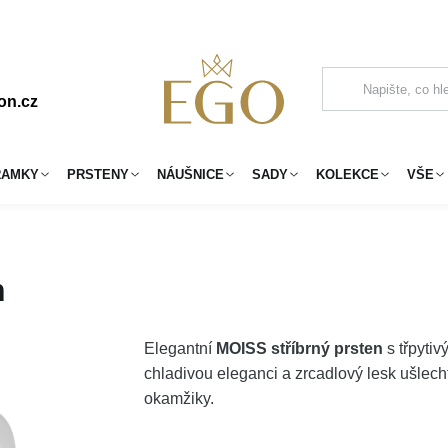
on.cz
RAMKY
PRSTENY
NÁUŠNICE
SADY
KOLEKCE
VŠE
n
Elegantní
MOISS stříbrný prsten
s třpyti
chladivou eleganci a zrcadlový lesk ušlec
okamžiky.