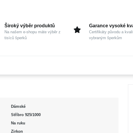
Široký výběr produktů
Garance vysoké kva
Na našem e-shopu máte výběr z
Certifikáty původu a kvali
tisíců šperků
vybraným šperkům
Dámské
Stříbro 925/1000
Na ruku
Zirkon