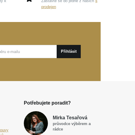
ty k
Zastavte se do jedné z našich
4
prodejen
Přihlásit
Potřebujete poradit?
Mirka Tesařová
průvodce výběrem a
rádce
louvy