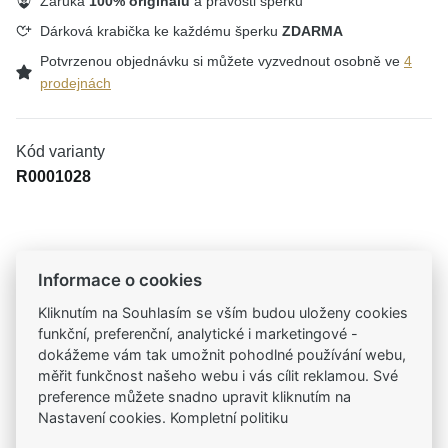
Záruka
100% originálu
a pravosti šperku
Dárková krabička ke každému šperku
ZDARMA
Potvrzenou objednávku si můžete vyzvednout osobně ve
4
prodejnách
Kód varianty
R0001028
Tradiční česká firma
Informace o cookies
Už od roku 2001 jsme součástí vašich příběhů
Kliknutím na Souhlasím se vším budou uloženy cookies
funkční, preferenční, analytické i marketingové -
Široký výběr produktů
dokážeme vám tak umožnit pohodlné používání webu,
Na našem e-shopu máte výběr z tisíců šperků
měřit funkčnost našeho webu i vás cílit reklamou. Své
preference můžete snadno upravit kliknutím na
Nastavení cookies. Kompletní politiku
Garance vysoké kvality
Certifikáty původu a kvality k vybraným šperkům