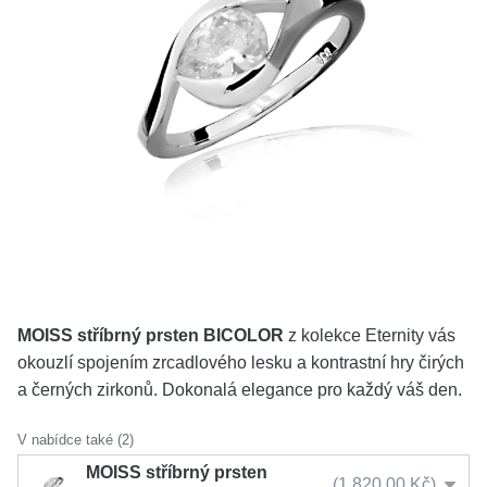
KOLEKCE
VŠE
O NÁS
BLOG
Vyberte region
Česko
Slovensko
MOISS stříbrný prsten BICOLOR
z kolekce Eternity vás
okouzlí spojením zrcadlového lesku a kontrastní hry čirých
a černých zirkonů. Dokonalá elegance pro každý váš den.
V nabídce také (2)
MOISS stříbrný prsten
1 820,00 Kč