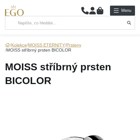
0
Menu
Hlavní kategorie
NÁHRDELNÍKY
Kolekce
MOISS ETERNITY
Prsteny
MOISS stříbrný prsten BICOLOR
PŘÍVĚSKY
MOISS stříbrný prsten
ŘETÍZKY
BICOLOR
NÁRAMKY
PRSTENY
NÁUŠNICE
SADY