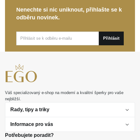
vlivy, zvyšuje jeho odolnost a zachovává dokonalý
Nenechte si nic uniknout, přihlašte se k
studiový lesk.
odběru novinek.
Nadčasová kolekce Eternity:
Symbolizuje trvalou
krásu a originalitu, je tak ideální volbou pro
Přihlásit
rozmanité životní okamžiky.
Tento jedinečný
MOISS stříbrný prsten BICOLOR
představuje elegantní dárek z lásky i krásnou odměnu
pro vás samotné. Zanese do vašeho života pocit
výjimečnosti a sebevědomí na každém vašem kroku.
Váš specializovaný e-shop na moderní a kvalitní šperky pro vaše
nejbližší.
Rady, tipy a triky
Informace pro vás
O perlách
Potřebujete poradit?
Jak vybrat perlový šperk