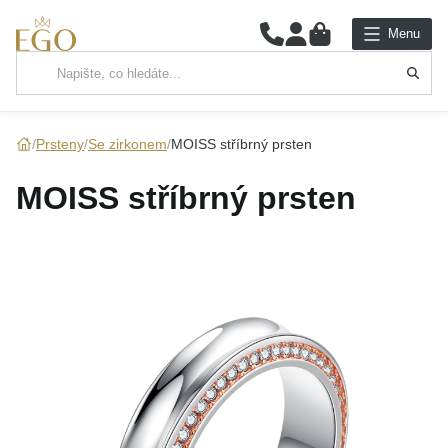
0
Menu
Hlavní kategorie
NÁHRDELNÍKY
Prsteny
Se zirkonem
MOISS stříbrný prsten
PŘÍVĚSKY
MOISS stříbrný prsten
ŘETÍZKY
NÁRAMKY
PRSTENY
NÁUŠNICE
SADY