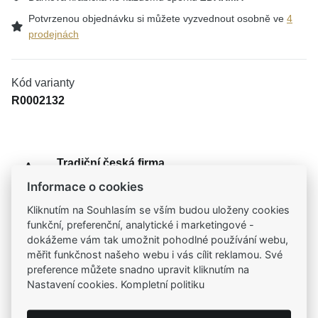
Potvrzenou objednávku si můžete vyzvednout osobně ve
4
prodejnách
Kód varianty
R0002132
Tradiční česká firma
Už od roku 2001 jsme součástí vašich příběhů
Informace o cookies
Kliknutím na Souhlasím se vším budou uloženy cookies
Široký výběr produktů
funkční, preferenční, analytické i marketingové -
Na našem e-shopu máte výběr z tisíců šperků
dokážeme vám tak umožnit pohodlné používání webu,
měřit funkčnost našeho webu i vás cílit reklamou. Své
preference můžete snadno upravit kliknutím na
Garance vysoké kvality
Nastavení cookies. Kompletní politiku
Certifikáty původu a kvality k vybraným šperkům