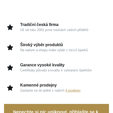
kousek byl navržen tak, aby se stal nejen nadčasovou
ozdobou, ale i vyjádřením vaší jedinečné ženskosti a
vytříbeného vkusu.
Tradiční česká firma
Už od roku 2001 jsme součástí vašich příběhů
Kouzlo v detailech
Ušlechtilé stříbro 925/1000:
Přináší pocit
Široký výběr produktů
diskrétního luxusu, garantuje vysokou kvalitu a
Na našem e-shopu máte výběr z tisíců šperků
oslňuje svým jasným odleskem.
Třpytivý zirkon:
Precizně osazený kámen vyniká
Garance vysoké kvality
mimořádnou brilancí a schopností magicky odrážet
Certifikáty původu a kvality k vybraným šperkům
světelné paprsky.
Prémiová povrchová úprava:
Ochranné rhodium
Kamenné prodejny
společně s vysokým leskem a decentním
Zastavte se do jedné z našich
4 prodejen
pozlacením propůjčují šperku trvalou krásu i
odolnost.
Nenechte si nic uniknout, přihlašte se k