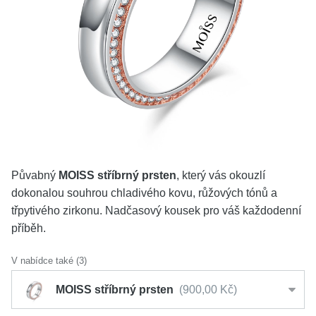
KOLEKCE
VŠE
O NÁS
BLOG
Vyberte region
Česko
Slovensko
Půvabný
MOISS stříbrný prsten
, který vás okouzlí
dokonalou souhrou chladivého kovu, růžových tónů a
třpytivého zirkonu. Nadčasový kousek pro váš každodenní
příběh.
V nabídce také (3)
MOISS stříbrný prsten
900,00 Kč