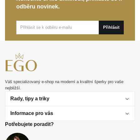
Tento
MOISS stříbrný prsten
je ideálním
odběru novinek.
společníkem pro denní nošení i výjimečné události.
Představuje také dokonalý osobní dárek, který
zaručeně potěší a stane se elegantní součástí vašich
Přihlásit
nejkrásnějších vzpomínek.
Váš specializovaný e-shop na moderní a kvalitní šperky pro vaše
nejbližší.
Rady, tipy a triky
Informace pro vás
O perlách
Potřebujete poradit?
Jak vybrat perlový šperk
Doprava a platba Česká republika