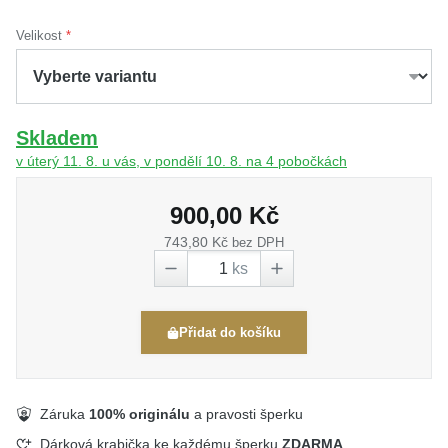
Velikost
Skladem
v úterý 11. 8. u vás, v pondělí 10. 8. na 4 pobočkách
900,00 Kč
743,80 Kč
bez DPH
ks
Přidat do košíku
Záruka
100% originálu
a pravosti šperku
Dárková krabička ke každému šperku
ZDARMA