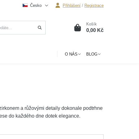
Česko
Přihlášení
/
Registrace
Košík
0
0,00 Kč
O NÁS
BLOG
 zirkonem a růžovými detaily dokonale podtrhne
nese do každého dne dotek elegance.