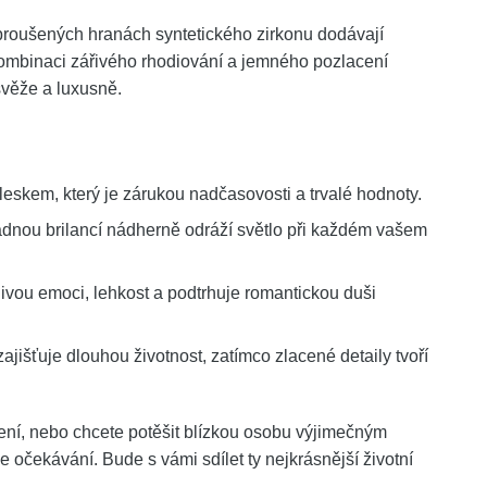
ybroušených hranách syntetického zirkonu dodávají
kombinaci zářivého rhodiování a jemného pozlacení
svěže a luxusně.
leskem, který je zárukou nadčasovosti a trvalé hodnoty.
dnou brilancí nádherně odráží světlo při každém vašem
ivou emoci, lehkost a podtrhuje romantickou duši
jišťuje dlouhou životnost, zatímco zlacené detaily tvoří
ení, nebo chcete potěšit blízkou osobu výjimečným
e očekávání. Bude s vámi sdílet ty nejkrásnější životní