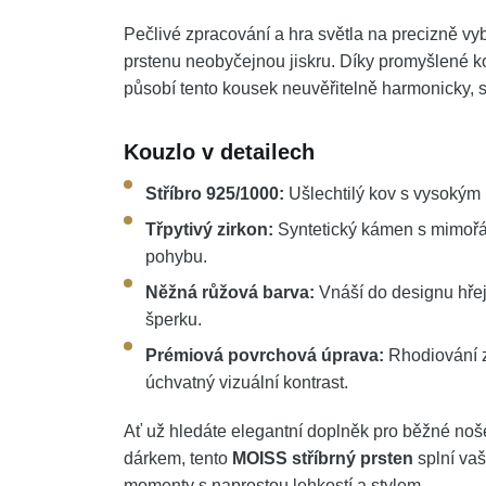
Pečlivé zpracování a hra světla na precizně v
prstenu neobyčejnou jiskru. Díky promyšlené 
působí tento kousek neuvěřitelně harmonicky, 
Kouzlo v detailech
Stříbro 925/1000:
Ušlechtilý kov s vysokým 
Třpytivý zirkon:
Syntetický kámen s mimořá
pohybu.
Něžná růžová barva:
Vnáší do designu hřej
šperku.
Prémiová povrchová úprava:
Rhodiování za
úchvatný vizuální kontrast.
Ať už hledáte elegantní doplněk pro běžné noš
dárkem, tento
MOISS stříbrný prsten
splní vaš
momenty s naprostou lehkostí a stylem.