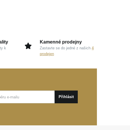
lity
Kamenné prodejny
ty k
Zastavte se do jedné z našich
4
prodejen
Přihlásit