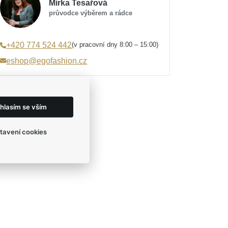
Mirka Tesařová
průvodce výběrem a rádce
(v pracovní dny 8:00 – 15:00)
+420 774 524 442
eshop@egofashion.cz
hlasím se vším
tavení cookies