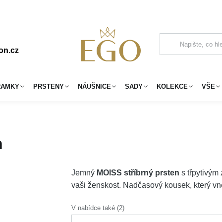
on.cz
RAMKY
PRSTENY
NÁUŠNICE
SADY
KOLEKCE
VŠE
n
Jemný
MOISS stříbrný prsten
s třpytivým
vaši ženskost. Nadčasový kousek, který v
V nabídce také (2)