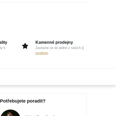
lity
Kamenné prodejny
ty k
Zastavte se do jedné z našich
4
prodejen
Potřebujete poradit?