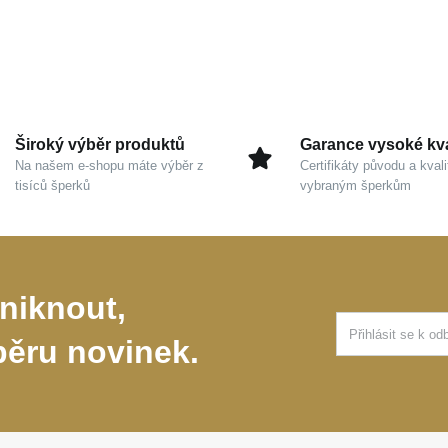
Široký výběr produktů
Garance vysoké kva
Na našem e-shopu máte výběr z
Certifikáty původu a kvali
tisíců šperků
vybraným šperkům
niknout,
běru novinek.