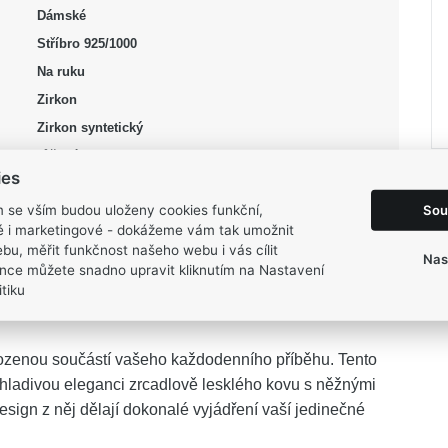
Dámské
Stříbro 925/1000
Na ruku
Zirkon
Zirkon syntetický
růžová
ies
Lesk, Pozlacení, Rhodium
Sou
m se vším budou uloženy cookies funkční,
50, 52, 54, 57, 59, 60, 62
ké i marketingové - dokážeme vám tak umožnit
3,8 g
bu, měřit funkčnost našeho webu i vás cílit
Nas
nce můžete snadno upravit kliknutím na Nastavení
tiku
irozenou součástí vašeho každodenního příběhu. Tento
hladivou eleganci zrcadlově lesklého kovu s něžnými
design z něj dělají dokonalé vyjádření vaší jedinečné