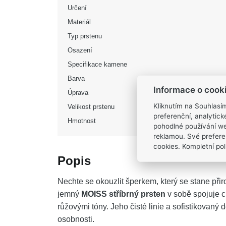
Určení
Materiál
Typ prstenu
Osazení
Specifikace kamene
Barva
Informace o cook
Úprava
Kliknutím na Souhlasí
Velikost prstenu
preferenční, analytic
Hmotnost
pohodlné používání we
reklamou. Své prefere
cookies. Kompletní poli
Popis
Nechte se okouzlit šperkem, který se stane př
jemný
MOISS stříbrný prsten
v sobě spojuje c
růžovými tóny. Jeho čisté linie a sofistikovaný 
osobnosti.