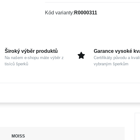
Kód varianty
R0000311
Široký výběr produktů
Garance vysoké kva
Na našem e-shopu máte výběr z
Certifikáty původu a kvali
tisíců šperků
vybraným šperkům
MOISS