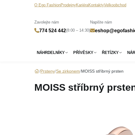
O Ego Fashion
Prodejny
Kariéra
Kontakty
Velkoobchod
Zavolejte nám
Napište nám
(8:00 – 14:30)
774 524 442
eshop@egofashi
NÁHRDELNÍKY
PŘÍVĚSKY
ŘETÍZKY
NÁ
Prsteny
Se zirkonem
MOISS stříbrný prsten
MOISS stříbrný prste