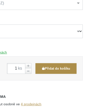
Kč
čkách
ks
Přidat do košíku
RMA
out osobně ve
4 prodejnách