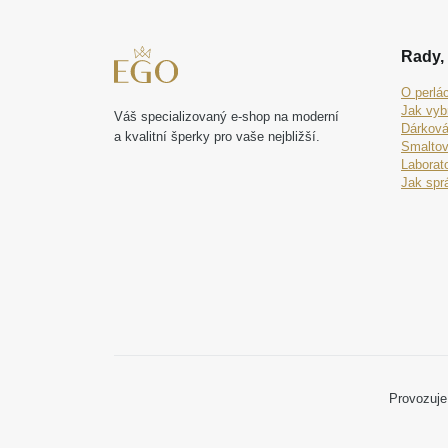
Rady, 
O perlá
Jak vyb
Váš specializovaný e-shop na moderní
Dárková
a kvalitní šperky pro vaše nejbližší.
Smaltov
Laborat
Jak spr
Provozuje