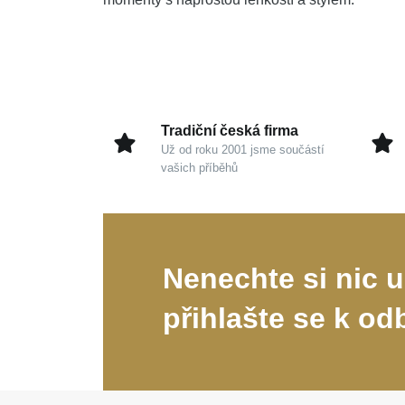
Tradiční česká firma
Už od roku 2001 jsme součástí
vašich příběhů
Nenechte si nic u
přihlašte se k od