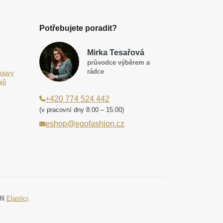
Potřebujete poradit?
Mirka Tesařová
průvodce výběrem a
rádce
louvy
jů
+420 774 524 442
(v pracovní dny 8:00 – 15:00)
eshop@egofashion.cz
řil
Elasticr
.