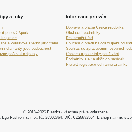
tipy a triky
Informace pro vás
ch
Doprava a platba Česká republika
rat perlový šperk
Obchodní podmínky
 inspirace
Reklamační řád
ané a korálkové šperky jako trend
Poučení o právu na odstoupení od sm
orní diamanty jsou budoucnost
Souhlas se zpracováním osobních úda
ávně pečovat o šperky
Cookies a podmínky používání
Podmínky slev a akčních nabídek
Projekt registrace ochranné známky
© 2018–2026 Elasticr - všechna práva vyhrazena.
: Ego Fashion, s. r. o., IČ: 25992864, DIČ: CZ25992864. E-shop na míru stvo