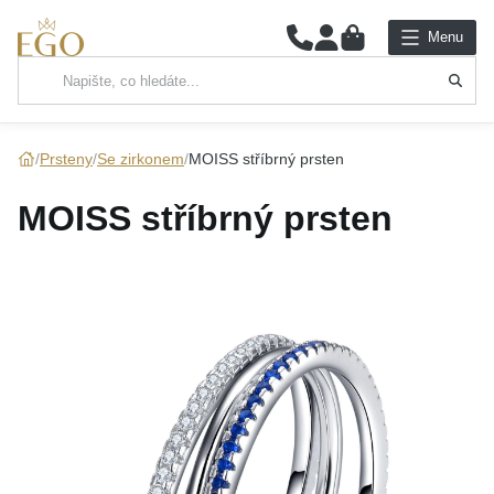
0
Menu
Hlavní kategorie
NÁHRDELNÍKY
Prsteny
Se zirkonem
MOISS stříbrný prsten
PŘÍVĚSKY
MOISS stříbrný prsten
ŘETÍZKY
NÁRAMKY
PRSTENY
NÁUŠNICE
SADY