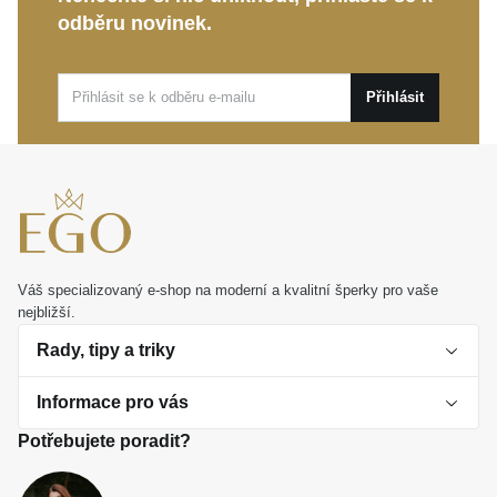
nezaměnitelný charakter.
odběru novinek.
Tento prsten dokonale podtrhne váš půvab při
každodenním nošení i během výjimečných událostí.
Přihlásit
Představuje také krásný a osobní dárek, který s vámi
bude sdílet nezapomenutelné emoce.
Váš specializovaný e-shop na moderní a kvalitní šperky pro vaše
nejbližší.
Rady, tipy a triky
Informace pro vás
O perlách
Potřebujete poradit?
Jak vybrat perlový šperk
Doprava a platba Česká republika