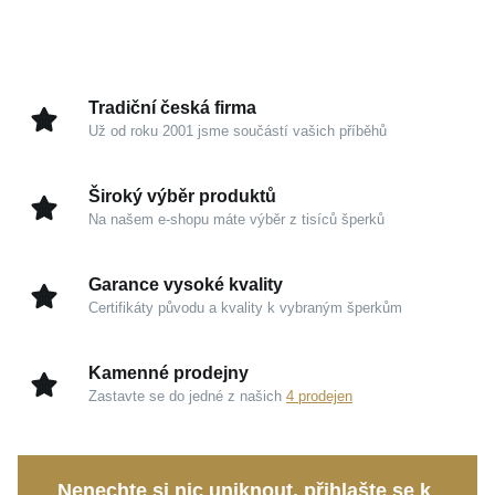
růžových a modrých tónech. Vytváří tak na vaší ruce
nepřehlédnutelný, ale přesto diskrétně luxusní detail.
Kouzlo v detailech
Tradiční česká firma
Už od roku 2001 jsme součástí vašich příběhů
Stříbro 925/1000:
Ušlechtilý kov se zrcadlovým
odleskem představuje garanci trvalé kvality a čisté
Široký výběr produktů
nadčasové krásy.
Na našem e-shopu máte výběr z tisíců šperků
Povrchová úprava:
Vrstva rhodia ve spojení s
pozlacením propůjčuje šperku mimořádnou
Garance vysoké kvality
hladkost a zachovává jeho dokonalý vzhled.
Certifikáty původu a kvality k vybraným šperkům
Zářivé zirkony:
Pečlivě zasazené kameny
přitahují pohledy svou vysokou brilancí a
Kamenné prodejny
schopností nádherně odrážet každý paprsek
Zastavte se do jedné z našich
4 prodejen
světla.
Barevná harmonie:
Promyšlená souhra stříbrné,
růžové a modré dodává prstenu svěží, moderní a
Nenechte si nic uniknout, přihlašte se k