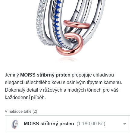
KOLEKCE
VŠE
O NÁS
BLOG
Vyberte region
Česko
Slovensko
Jemný
MOISS stříbrný prsten
propojuje chladivou
eleganci ušlechtilého kovu s oslnivým třpytem kamenů.
Dokonalý detail v růžových a modrých tónech pro váš
každodenní příběh.
V nabídce také (2)
MOISS stříbrný prsten
1 180,00 Kč