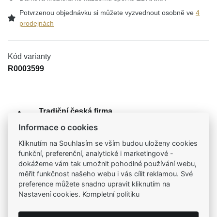
Potvrzenou objednávku si můžete vyzvednout osobně ve
4
prodejnách
Kód varianty
R0003599
Tradiční česká firma
Už od roku 2001 jsme součástí vašich příběhů
Informace o cookies
Kliknutím na Souhlasím se vším budou uloženy cookies
Široký výběr produktů
funkční, preferenční, analytické i marketingové -
Na našem e-shopu máte výběr z tisíců šperků
dokážeme vám tak umožnit pohodlné používání webu,
měřit funkčnost našeho webu i vás cílit reklamou. Své
preference můžete snadno upravit kliknutím na
Garance vysoké kvality
Nastavení cookies. Kompletní politiku
Certifikáty původu a kvality k vybraným šperkům