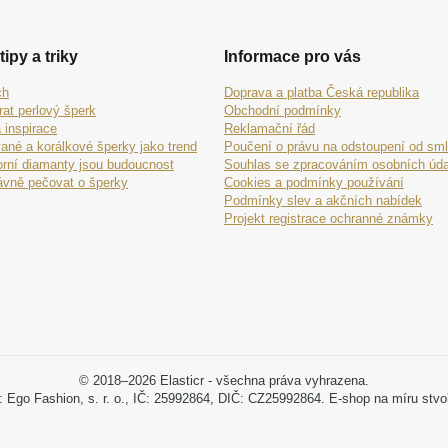
tipy a triky
Informace pro vás
ch
Doprava a platba Česká republika
rat perlový šperk
Obchodní podmínky
 inspirace
Reklamační řád
ané a korálkové šperky jako trend
Poučení o právu na odstoupení od sm
orní diamanty jsou budoucnost
Souhlas se zpracováním osobních úda
ávně pečovat o šperky
Cookies a podmínky používání
Podmínky slev a akčních nabídek
Projekt registrace ochranné známky
© 2018–2026 Elasticr - všechna práva vyhrazena.
: Ego Fashion, s. r. o., IČ: 25992864, DIČ: CZ25992864. E-shop na míru stvo