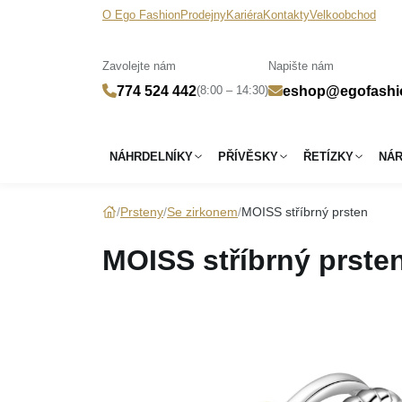
O Ego Fashion
Prodejny
Kariéra
Kontakty
Velkoobchod
Zavolejte nám
Napište nám
(8:00 – 14:30)
774 524 442
eshop@egofashi
NÁHRDELNÍKY
PŘÍVĚSKY
ŘETÍZKY
NÁ
Prsteny
Se zirkonem
MOISS stříbrný prsten
MOISS stříbrný prste