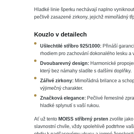
Hladké linie šperku nechávají naplno vyniknout 
pečlivě zasazené zirkony, jejichž mimořádný třp
Kouzlo v detailech
Ušlechtilé stříbro 925/1000:
Přináší garanci
rhodiem pro zachování dokonalého lesku a v
Dvoubarevný design:
Harmonické propojení 
který bez námahy sladíte s dalšími doplňky.
Zářivé zirkony:
Mimořádná brilance a schop
výjimečný charakter.
Značková elegance:
Pečlivé řemeslné zpr
hladké splynutí s vaší rukou.
Ať už tento
MOISS stříbrný prsten
zvolíte jako
slavnostní chvíle, vždy spolehlivě podtrhne vaš
obdiv k nadčasovému vkusu a jemné ženskosti