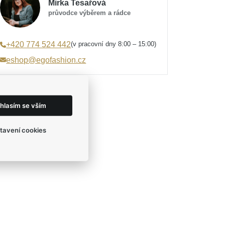
Mirka Tesařová
průvodce výběrem a rádce
(v pracovní dny 8:00 – 15:00)
+420 774 524 442
eshop@egofashion.cz
hlasím se vším
tavení cookies