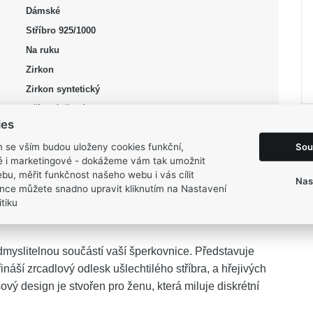
Dámské
Stříbro 925/1000
Na ruku
Zirkon
Zirkon syntetický
stříbrná, žlutá
ies
Lesk, Pozlacení, Rhodium
Sou
m se vším budou uloženy cookies funkční,
50, 52, 54, 56, 60
ké i marketingové - dokážeme vám tak umožnit
1,85 g
bu, měřit funkčnost našeho webu i vás cílit
Nas
nce můžete snadno upravit kliknutím na Nastavení
tiku
myslitelnou součástí vaší šperkovnice. Představuje
náší zrcadlový odlesk ušlechtilého stříbra, a hřejivých
ový design je stvořen pro ženu, která miluje diskrétní