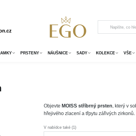
on.cz
RAMKY
PRSTENY
NÁUŠNICE
SADY
KOLEKCE
VŠE
n
Objevte
MOISS stříbrný prsten
, který v s
hřejivého zlacení a třpytu zářivých zirkonů
V nabídce také (1)