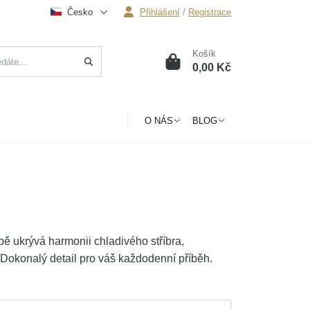
Česko
Přihlášení
/
Registrace
Košík
0
0,00 Kč
O NÁS
BLOG
obě ukrývá harmonii chladivého stříbra,
. Dokonalý detail pro váš každodenní příběh.