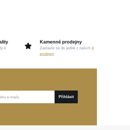
lity
Kamenné prodejny
ty k
Zastavte se do jedné z našich
4
prodejen
Přihlásit