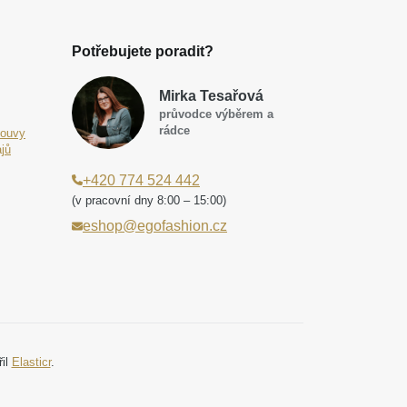
Potřebujete poradit?
Mirka Tesařová
průvodce výběrem a
rádce
louvy
jů
+420 774 524 442
(v pracovní dny 8:00 – 15:00)
eshop@egofashion.cz
řil
Elasticr
.