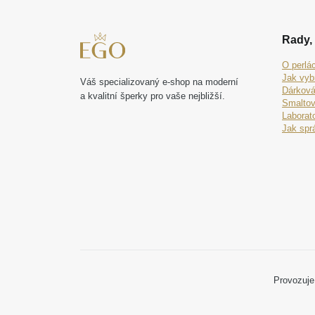
Rady, 
O perlá
Jak vyb
Váš specializovaný e-shop na moderní
Dárková
a kvalitní šperky pro vaše nejbližší.
Smaltov
Laborat
Jak spr
Provozuje