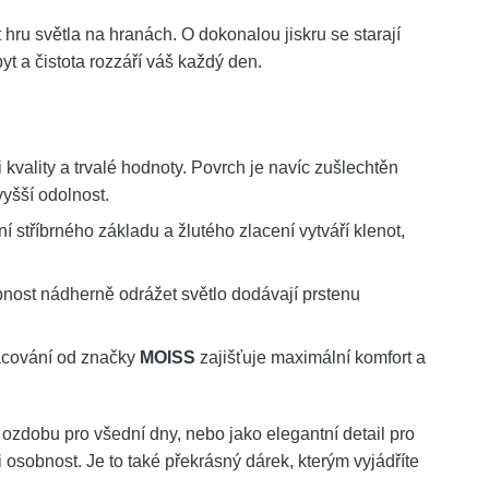
hru světla na hranách. O dokonalou jiskru se starají
yt a čistota rozzáří váš každý den.
 kvality a trvalé hodnoty. Povrch je navíc zušlechtěn
yšší odolnost.
stříbrného základu a žlutého zlacení vytváří klenot,
nost nádherně odrážet světlo dodávají prstenu
acování od značky
MOISS
zajišťuje maximální komfort a
 ozdobu pro všední dny, nebo jako elegantní detail pro
i osobnost. Je to také překrásný dárek, kterým vyjádříte
.