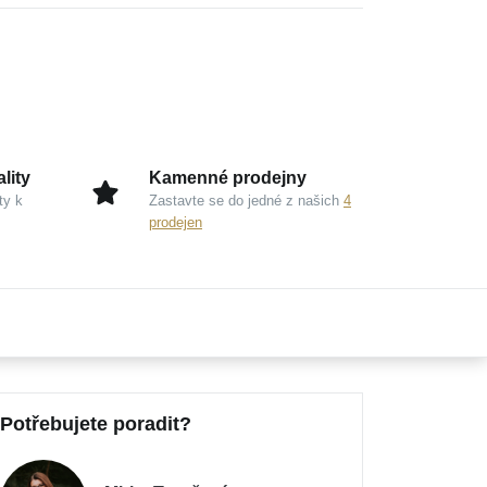
lity
Kamenné prodejny
ty k
Zastavte se do jedné z našich
4
prodejen
Potřebujete poradit?