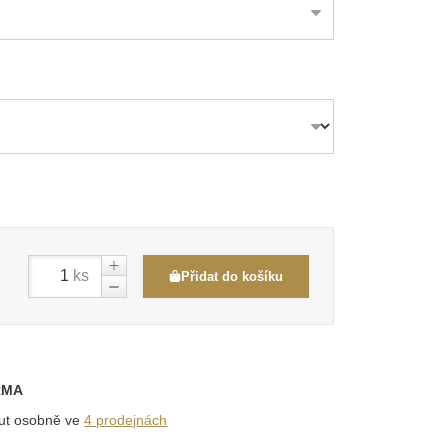
ks
Přidat do košíku
RMA
out osobně ve
4 prodejnách