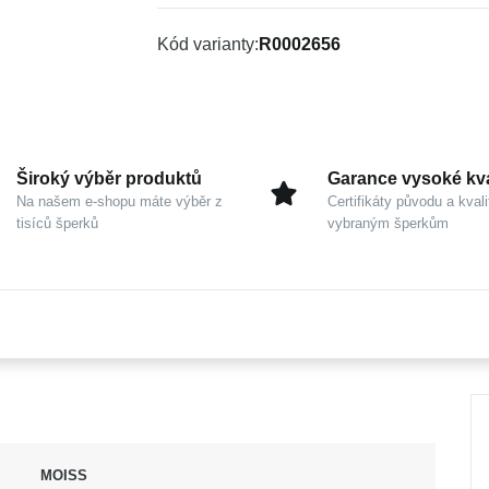
Kód varianty
R0002656
Široký výběr produktů
Garance vysoké kva
Na našem e-shopu máte výběr z
Certifikáty původu a kvali
tisíců šperků
vybraným šperkům
MOISS