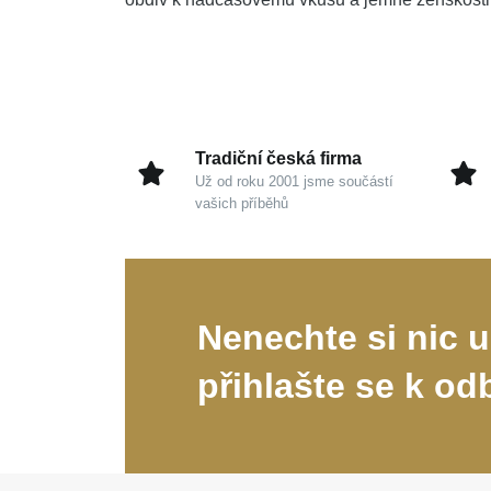
Tradiční česká firma
Už od roku 2001 jsme součástí
vašich příběhů
Nenechte si nic u
přihlašte se k od