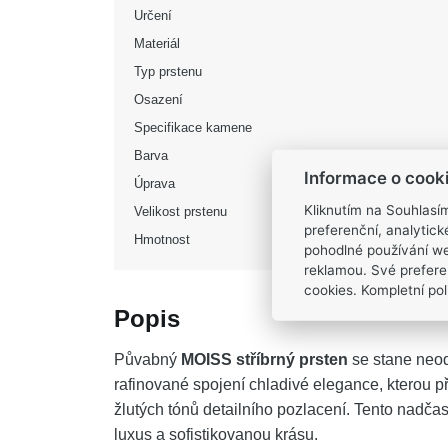
Určení
Materiál
Typ prstenu
Osazení
Specifikace kamene
Barva
Informace o cook
Úprava
Kliknutím na Souhlasí
Velikost prstenu
preferenční, analytic
Hmotnost
pohodlné používání we
reklamou. Své prefere
cookies. Kompletní poli
Popis
Půvabný
MOISS stříbrný prsten
se stane neod
rafinované spojení chladivé elegance, kterou při
žlutých tónů detailního pozlacení. Tento nadčas
luxus a sofistikovanou krásu.