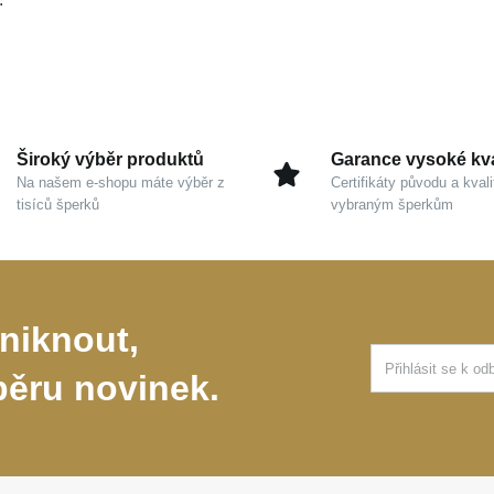
Široký výběr produktů
Garance vysoké kva
Na našem e-shopu máte výběr z
Certifikáty původu a kvali
tisíců šperků
vybraným šperkům
niknout,
běru novinek.