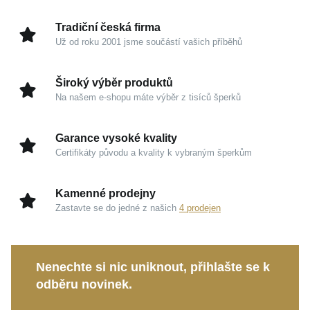
a sofistikovanou brilanci. Tento kousek byl navržen
tak, aby se stal přirozenou součástí vašeho stylu a
Tradiční česká firma
vyprávěl váš osobní příběh.
Už od roku 2001 jsme součástí vašich příběhů
Kouzlo v detailech
Široký výběr produktů
Na našem e-shopu máte výběr z tisíců šperků
Stříbro 925/1000:
Ušlechtilý kov s chladivou
elegancí zaručuje diskrétní luxus a nadčasovou
Garance vysoké kvality
čistotu tvarů.
Certifikáty původu a kvality k vybraným šperkům
Jemný smalt:
Designový prvek, který šperku
propůjčuje výrazný barevný detail, hladkou texturu
Kamenné prodejny
a dlouhotrvající odolnost.
Zastavte se do jedné z našich
4 prodejen
Třpytivé zirkony:
Precizně osazené syntetické
kameny nádherně odrážejí světlo a dodávají
prstenu fascinující jiskru.
Nenechte si nic uniknout, přihlašte se k
Rhodiová úprava:
Zvyšuje odolnost šperku a
odběru novinek.
zachovává jeho dokonalý vysoký lesk bez ohledu