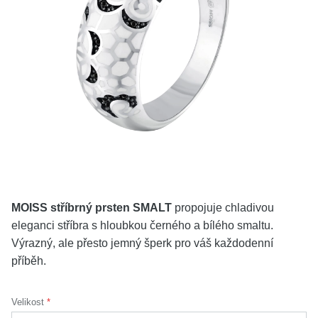
KOLEKCE
VŠE
O NÁS
BLOG
Vyberte region
Česko
Slovensko
MOISS stříbrný prsten SMALT
propojuje chladivou
eleganci stříbra s hloubkou černého a bílého smaltu.
Výrazný, ale přesto jemný šperk pro váš každodenní
příběh.
Velikost