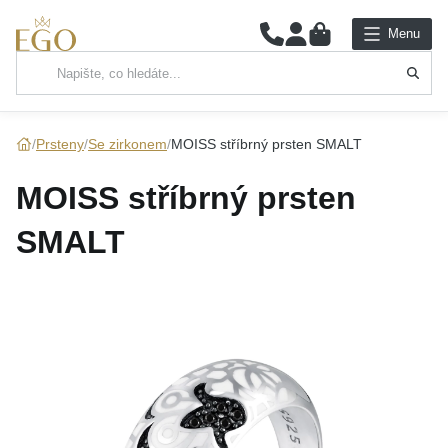
0
Menu
Hlavní kategorie
NÁHRDELNÍKY
Prsteny
Se zirkonem
MOISS stříbrný prsten SMALT
PŘÍVĚSKY
MOISS stříbrný prsten
ŘETÍZKY
SMALT
NÁRAMKY
PRSTENY
NÁUŠNICE
SADY