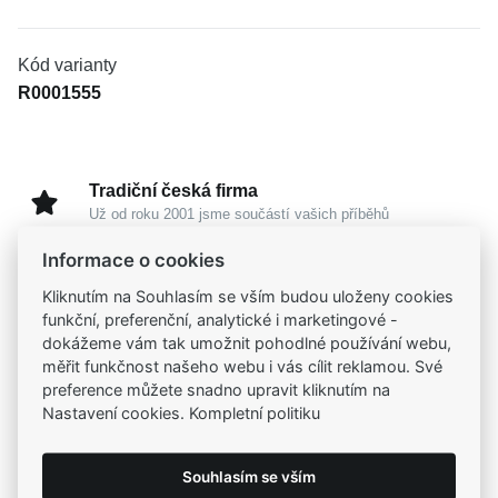
Kód varianty
R0001555
Tradiční česká firma
Už od roku 2001 jsme součástí vašich příběhů
Informace o cookies
Široký výběr produktů
Kliknutím na Souhlasím se vším budou uloženy cookies
Na našem e-shopu máte výběr z tisíců šperků
funkční, preferenční, analytické i marketingové -
dokážeme vám tak umožnit pohodlné používání webu,
měřit funkčnost našeho webu i vás cílit reklamou. Své
Garance vysoké kvality
preference můžete snadno upravit kliknutím na
Certifikáty původu a kvality k vybraným šperkům
Nastavení cookies. Kompletní politiku
Kamenné prodejny
Souhlasím se vším
Zastavte se do jedné z našich
4 prodejen