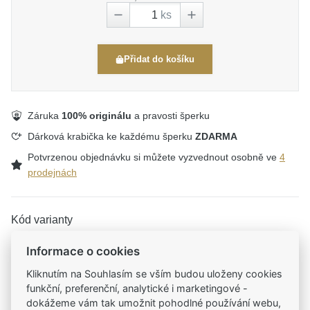
ks
Přidat do košíku
Záruka
100% originálu
a pravosti šperku
Dárková krabička ke každému šperku
ZDARMA
Potvrzenou objednávku si můžete vyzvednout osobně ve
4
prodejnách
Kód varianty
R0005059
Informace o cookies
Kliknutím na Souhlasím se vším budou uloženy cookies
funkční, preferenční, analytické i marketingové -
Tradiční česká firma
dokážeme vám tak umožnit pohodlné používání webu,