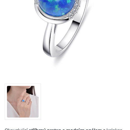
KOLEKCE
VŠE
O NÁS
BLOG
Vyberte region
Česko
Slovensko