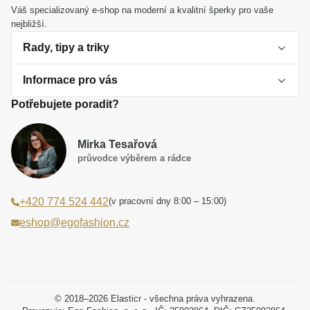
Váš specializovaný e-shop na moderní a kvalitní šperky pro vaše
nejbližší.
Rady, tipy a triky
Informace pro vás
O perlách
Potřebujete poradit?
Jak vybrat perlový šperk
Doprava a platba Česká republika
Dárková inspirace
Mirka Tesařová
Obchodní podmínky
průvodce výběrem a rádce
Smaltované a korálkové šperky jako trend
Reklamační řád
(v pracovní dny 8:00 – 15:00)
+420 774 524 442
Laboratorní diamanty jsou budoucnost
Poučení o právu na odstoupení od smlouvy
eshop@egofashion.cz
Jak správně pečovat o šperky
Souhlas se zpracováním osobních údajů
Cookies a podmínky používání
Podmínky slev a akčních nabídek
© 2018–2026 Elasticr - všechna práva vyhrazena.