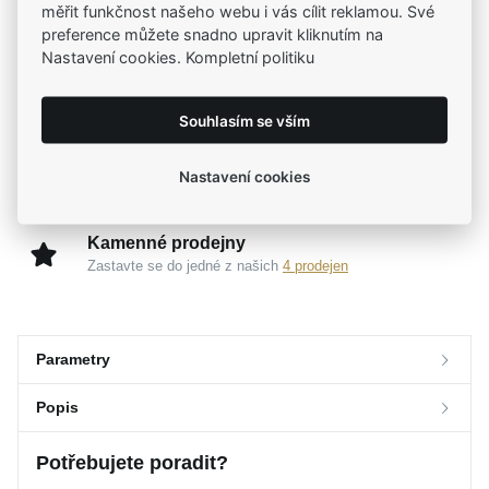
Už od roku 2001 jsme součástí vašich příběhů
měřit funkčnost našeho webu i vás cílit reklamou. Své
preference můžete snadno upravit kliknutím na
Nastavení cookies. Kompletní politiku
Široký výběr produktů
Na našem e-shopu máte výběr z tisíců šperků
Souhlasím se vším
Garance vysoké kvality
Nastavení cookies
Certifikáty původu a kvality k vybraným šperkům
Kamenné prodejny
Zastavte se do jedné z našich
4 prodejen
Parametry
Popis
Parametry a specifikace
Potřebujete poradit?
Značka
Popis
MOISS