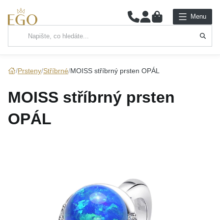
0
Menu
Hlavní kategorie
NÁHRDELNÍKY
Prsteny
Stříbrné
MOISS stříbrný prsten OPÁL
PŘÍVĚSKY
MOISS stříbrný prsten
ŘETÍZKY
OPÁL
NÁRAMKY
PRSTENY
NÁUŠNICE
SADY