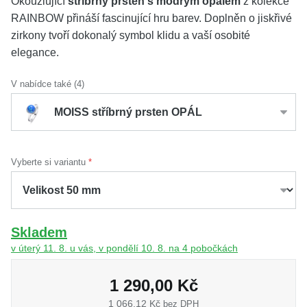
Okouzlující
stříbrný prsten s modrým opálem
z kolekce
RAINBOW přináší fascinující hru barev. Doplněn o jiskřivé
zirkony tvoří dokonalý symbol klidu a vaší osobité
elegance.
V nabídce také (4)
MOISS stříbrný prsten OPÁL
Vyberte si variantu
Skladem
v úterý 11. 8. u vás, v pondělí 10. 8. na 4 pobočkách
1 290,00 Kč
1 066,12 Kč
bez DPH