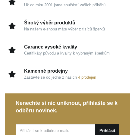
Už od roku 2001 jsme součástí vašich příběhů
Kouzlo v detailech
Široký výběr produktů
Stříbro 925/1000:
Ušlechtilý drahý kov, který
Na našem e-shopu máte výběr z tisíců šperků
šperku propůjčuje čistý vzhled a harmonické
spojení stylu s trvalou hodnotou.
Garance vysoké kvality
Zrcadlový lesk a rhodium:
Speciální povrchová
Certifikáty původu a kvality k vybraným šperkům
úprava zachovává hedvábně jemné stíny kovu,
chrání jej a zvyšuje jeho odolnost.
Kamenné prodejny
Jiskřivý zirkon:
Mimořádný třpyt a precizní brus
Zastavte se do jedné z našich
4 prodejen
zaručují nádherný odraz světla na všech hranách.
Dokonalý tvar:
Prsten ve velikosti 54 je navržen
tak, aby přirozeně splynul s linií vašich prstů a
Nenechte si nic uniknout, přihlašte se k
poskytl komfort.
odběru novinek.
Tento sofistikovaný šperk je ideální volbou pro běžné
denní nošení i nezapomenutelné večery. Stane se
Přihlásit