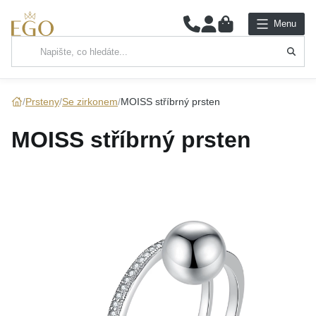
0
Menu
Hlavní kategorie
NÁHRDELNÍKY
Prsteny
Se zirkonem
MOISS stříbrný prsten
PŘÍVĚSKY
MOISS stříbrný prsten
ŘETÍZKY
NÁRAMKY
PRSTENY
NÁUŠNICE
SADY