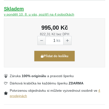
Skladem
v pondělí 10. 8. u vás, pozítří na 4 pobočkách
995,00 Kč
822,31 Kč
bez DPH
ks
Přidat do košíku
Záruka
100% originálu
a pravosti šperku
Dárková krabička ke každému šperku
ZDARMA
Potvrzenou objednávku si můžete vyzvednout osobně ve
4
prodejnách