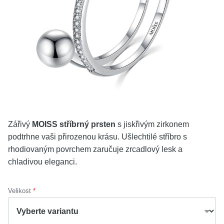
KOLEKCE
VŠE
O NÁS
BLOG
Vyberte region
Česko
Slovensko
Zářivý
MOISS stříbrný prsten
s jiskřivým zirkonem
podtrhne vaši přirozenou krásu. Ušlechtilé stříbro s
rhodiovaným povrchem zaručuje zrcadlový lesk a
chladivou eleganci.
Velikost