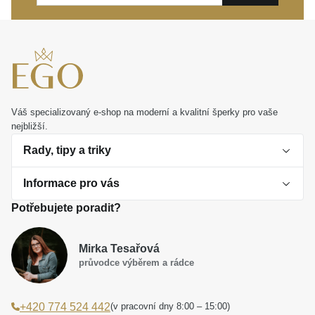
také krásným osobním dárkem, který za vás s
nadčasovou lehkostí vyjádří ty nejčistší emoce.
Váš specializovaný e-shop na moderní a kvalitní šperky pro vaše
nejbližší.
Rady, tipy a triky
Informace pro vás
O perlách
Potřebujete poradit?
Jak vybrat perlový šperk
Doprava a platba Česká republika
Dárková inspirace
Mirka Tesařová
Obchodní podmínky
průvodce výběrem a rádce
Smaltované a korálkové šperky jako trend
Reklamační řád
(v pracovní dny 8:00 – 15:00)
+420 774 524 442
Laboratorní diamanty jsou budoucnost
Poučení o právu na odstoupení od smlouvy