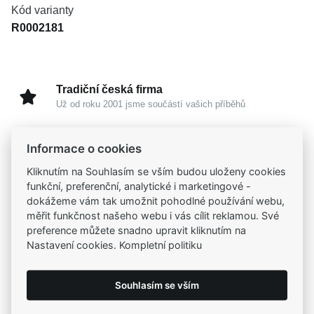
Kód varianty
R0002181
Tradiční česká firma
Už od roku 2001 jsme součástí vašich příběhů
Široký výběr produktů
Informace o cookies
Na našem e-shopu máte výběr z tisíců šperků
Kliknutím na Souhlasím se vším budou uloženy cookies
funkční, preferenční, analytické i marketingové -
dokážeme vám tak umožnit pohodlné používání webu,
Garance vysoké kvality
měřit funkčnost našeho webu i vás cílit reklamou. Své
Certifikáty původu a kvality k vybraným šperkům
preference můžete snadno upravit kliknutím na
Nastavení cookies. Kompletní politiku
Kamenné prodejny
Zastavte se do jedné z našich
4 prodejen
Souhlasím se vším