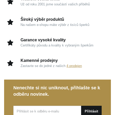
Už od roku 2001 jsme součástí vašich příběhů
Kouzlo v detailech
Ušlechtilé stříbro 925/1000:
Garance kvality a
Široký výběr produktů
čistoty, která šperku propůjčuje hedvábně jemné
Na našem e-shopu máte výběr z tisíců šperků
stíny a zářivý zrcadlový odlesk.
Rhodiovaná povrchová úprava:
Chrání prsten
Garance vysoké kvality
před vnějšími vlivy, zachovává jeho trvalý lesk a
Certifikáty původu a kvality k vybraným šperkům
propůjčuje mu luxusní vzhled.
Brilantní třpyt zirkonu:
Pečlivě vybroušený
Kamenné prodejny
syntetický zirkon nádherně láme světlo a přitahuje
Zastavte se do jedné z našich
4 prodejen
pozornost svou jiskřivou čistotou.
Tento něžný klenot je ideální volbou pro denní nošení
Nenechte si nic uniknout, přihlašte se k
i jako elegantní doplněk pro výjimečné události.
odběru novinek.
Darujte sobě nebo svým blízkým šperk, který ponese
vaše vzpomínky s neuvěřitelnou grácií a trvalou
hodnotou.
Přihlásit