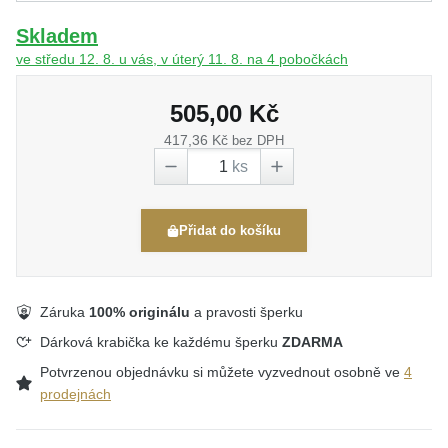
Skladem
ve středu 12. 8. u vás, v úterý 11. 8. na 4 pobočkách
505,00 Kč
417,36 Kč
bez DPH
ks
Přidat do košíku
Záruka
100% originálu
a pravosti šperku
Dárková krabička ke každému šperku
ZDARMA
Potvrzenou objednávku si můžete vyzvednout osobně ve
4
prodejnách