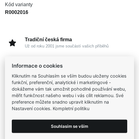
Kód varianty
R0002016
Tradiční česká firma
Už od roku 2001 jsme součástí vašich příběhů
Široký výběr produktů
Informace o cookies
Na našem e-shopu máte výběr z tisíců šperků
Kliknutím na Souhlasím se vším budou uloženy cookies
funkční, preferenční, analytické i marketingové -
dokážeme vám tak umožnit pohodlné používání webu,
Garance vysoké kvality
měřit funkčnost našeho webu i vás cílit reklamou. Své
Certifikáty původu a kvality k vybraným šperkům
preference můžete snadno upravit kliknutím na
Nastavení cookies. Kompletní politiku
Kamenné prodejny
Zastavte se do jedné z našich
4 prodejen
Souhlasím se vším