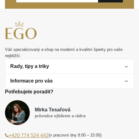
Váš specializovaný e-shop na moderní a kvalitní šperky pro vaše
nejbližší.
Rady, tipy a triky
Informace pro vás
O perlách
Potřebujete poradit?
Jak vybrat perlový šperk
Doprava a platba Česká republika
Dárková inspirace
Mirka Tesařová
Obchodní podmínky
průvodce výběrem a rádce
Smaltované a korálkové šperky jako trend
Reklamační řád
(v pracovní dny 8:00 – 15:00)
+420 774 524 442
Laboratorní diamanty jsou budoucnost
Poučení o právu na odstoupení od smlouvy