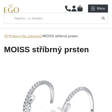
0
Menu
Hlavní kategorie
NÁHRDELNÍKY
Prsteny
Se zirkonem
MOISS stříbrný prsten
PŘÍVĚSKY
MOISS stříbrný prsten
ŘETÍZKY
NÁRAMKY
PRSTENY
NÁUŠNICE
SADY