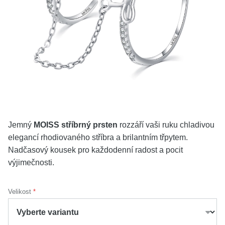
KOLEKCE
VŠE
O NÁS
BLOG
Vyberte region
Česko
Slovensko
Jemný
MOISS stříbrný prsten
rozzáří vaši ruku chladivou
elegancí rhodiovaného stříbra a brilantním třpytem.
Nadčasový kousek pro každodenní radost a pocit
výjimečnosti.
Velikost