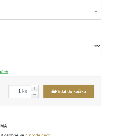
čkách
ks
Přidat do košíku
RMA
out osobně ve
4 prodejnách