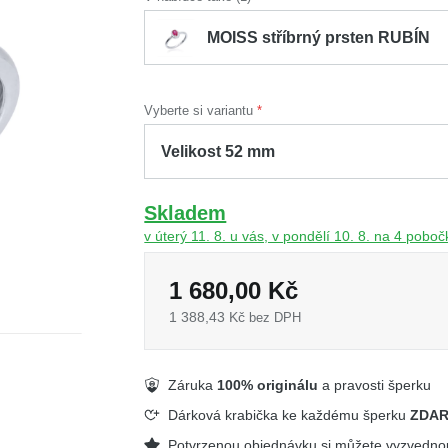
MOISS stříbrný prsten RUBÍN
Vyberte si variantu
Skladem
v úterý 11. 8. u vás, v pondělí 10. 8. na 4 pobo
1 680,00 Kč
1 388,43 Kč
bez DPH
Záruka
100% originálu
a pravosti šperku
Dárková krabička ke každému šperku
ZDA
Potvrzenou objednávku si můžete vyzvedn