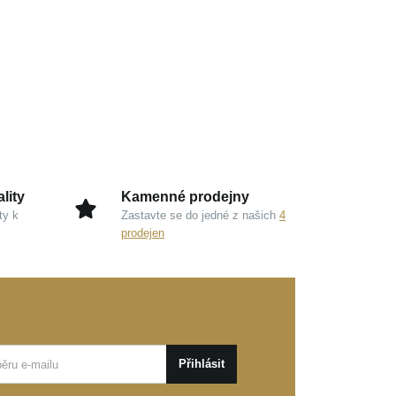
lity
Kamenné prodejny
ty k
Zastavte se do jedné z našich
4
prodejen
Přihlásit