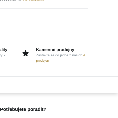
lity
Kamenné prodejny
ty k
Zastavte se do jedné z našich
4
prodejen
Potřebujete poradit?