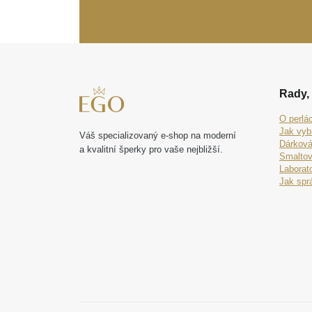
Rady, 
O perlá
Jak vyb
Váš specializovaný e-shop na moderní
Dárková
a kvalitní šperky pro vaše nejbližší.
Smaltov
Laborat
Jak spr