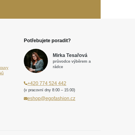
Potřebujete poradit?
Mirka Tesařová
průvodce výběrem a
rádce
louvy
jů
+420 774 524 442
(v pracovní dny 8:00 – 15:00)
eshop@egofashion.cz