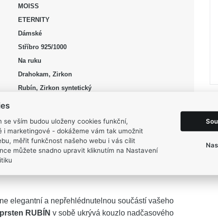
MOISS
ETERNITY
Dámské
Stříbro 925/1000
Na ruku
Drahokam, Zirkon
Rubín, Zirkon syntetický
stříbrná, červená, čirá
ies
Lesk, Rhodium
Sou
m se vším budou uloženy cookies funkční,
52, 56, 58
ké i marketingové - dokážeme vám tak umožnit
bu, měřit funkčnost našeho webu i vás cílit
1,8 g
Nas
nce můžete snadno upravit kliknutím na Nastavení
tiku
stane elegantní a nepřehlédnutelnou součástí vašeho
 prsten RUBÍN
v sobě ukrývá kouzlo nadčasového