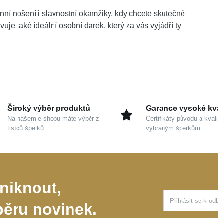
nní nošení i slavnostní okamžiky, kdy chcete skutečně
uje také ideální osobní dárek, který za vás vyjádří ty
Široký výběr produktů
Garance vysoké kva
Na našem e-shopu máte výběr z
Certifikáty původu a kvali
tisíců šperků
vybraným šperkům
niknout,
běru novinek.