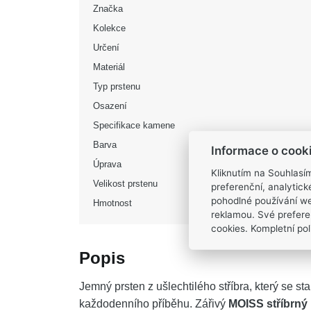
Značka
Kolekce
Určení
Materiál
Typ prstenu
Osazení
Specifikace kamene
Barva
Informace o cook
Úprava
Kliknutím na Souhlasí
Velikost prstenu
preferenční, analytic
pohodlné používání we
Hmotnost
reklamou. Své prefere
cookies. Kompletní poli
Popis
Jemný prsten z ušlechtilého stříbra, který se 
každodenního příběhu. Zářivý
MOISS stříbrný