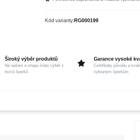
Kód varianty
RG000199
Široký výběr produktů
Garance vysoké kva
Na našem e-shopu máte výběr z
Certifikáty původu a kvali
tisíců šperků
vybraným šperkům