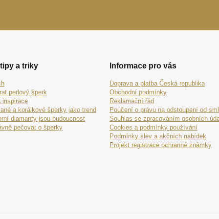
tipy a triky
Informace pro vás
ch
Doprava a platba Česká republika
rat perlový šperk
Obchodní podmínky
 inspirace
Reklamační řád
ané a korálkové šperky jako trend
Poučení o právu na odstoupení od sm
orní diamanty jsou budoucnost
Souhlas se zpracováním osobních úda
ávně pečovat o šperky
Cookies a podmínky používání
Podmínky slev a akčních nabídek
Projekt registrace ochranné známky