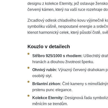
designu z kolekce Eternity, jež oslavuje žensk
červený kámen, který na vaší ruce rozehraje do
Zrcadlový odlesk chladivého kovu výjimečně k
symboliku vášně, nespoutané energie a srdečnos
klenot harmonický celek, který působí čistě, sv
Kouzlo v detailech
Stříbro 925/1000 s rhodiem:
Ušlechtilý dra
hranách a dlouhou životnost šperku.
Ohnivý rubín:
Výrazný červený drahokam přin
osobitý styl.
Brilantní zirkon:
Čiré kameny s mimořádným t
prstenu punc elegance.
Kolekce Eternity:
Designová řada symbolizu
měnícím se trendům.