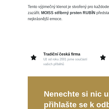
Tento výjimečný klenot je stvořený pro každode
zazářit.
MOISS stříbrný prsten RUBÍN
představ
nejkrásnější emoce.
Tradiční česká firma
Už od roku 2001 jsme součástí
vašich příběhů
Nenechte si nic u
přihlašte se k od