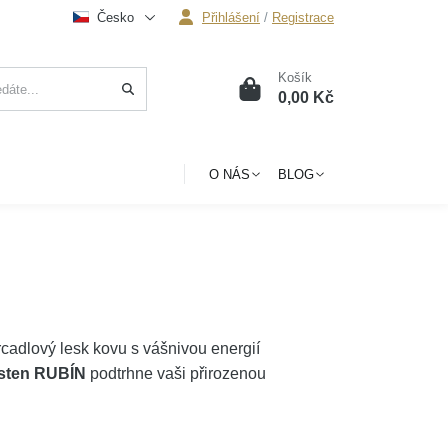
Česko
Přihlášení
/
Registrace
Košík
0
0,00 Kč
O NÁS
BLOG
zrcadlový lesk kovu s vášnivou energií
rsten RUBÍN
podtrhne vaši přirozenou