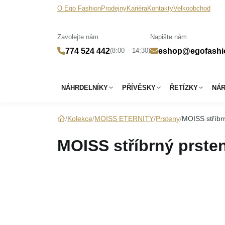
O Ego Fashion
Prodejny
Kariéra
Kontakty
Velkoobchod
Zavolejte nám
Napište nám
(8:00 – 14:30)
774 524 442
eshop@egofashi
NÁHRDELNÍKY
PŘÍVĚSKY
ŘETÍZKY
NÁ
Kolekce
MOISS ETERNITY
Prsteny
MOISS stříbr
MOISS stříbrný prste