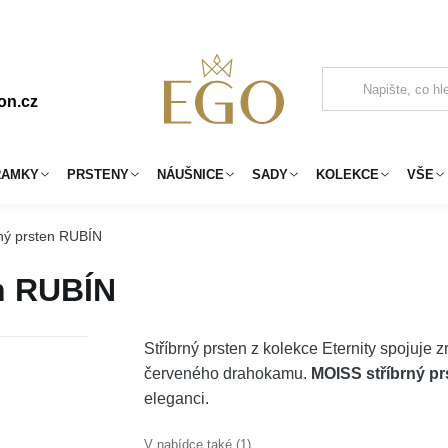
on.cz
RAMKY
PRSTENY
NÁUŠNICE
SADY
KOLEKCE
VŠE
ný prsten RUBÍN
n RUBÍN
Stříbrný prsten z kolekce Eternity spojuje 
červeného drahokamu.
MOISS stříbrný p
eleganci.
V nabídce také (1)