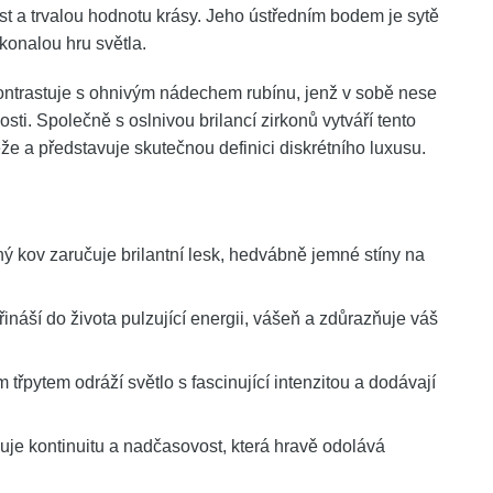
ost a trvalou hodnotu krásy. Jeho ústředním bodem je sytě
konalou hru světla.
ontrastuje s ohnivým nádechem rubínu, jenž v sobě nese
ti. Společně s oslnivou brilancí zirkonů vytváří tento
ěže a představuje skutečnou definici diskrétního luxusu.
hý kov zaručuje brilantní lesk, hedvábně jemné stíny na
áší do života pulzující energii, vášeň a zdůrazňuje váš
řpytem odráží světlo s fascinující intenzitou a dodávají
je kontinuitu a nadčasovost, která hravě odolává