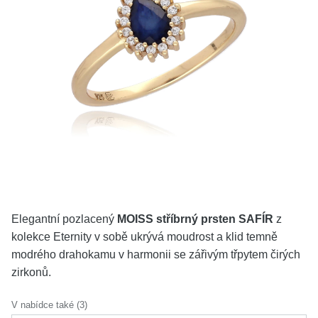
KOLEKCE
VŠE
O NÁS
BLOG
Vyberte region
Česko
Slovensko
Elegantní pozlacený
MOISS stříbrný prsten SAFÍR
z
kolekce Eternity v sobě ukrývá moudrost a klid temně
modrého drahokamu v harmonii se zářivým třpytem čirých
zirkonů.
V nabídce také (3)