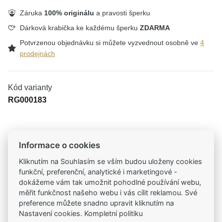
Záruka
100% originálu
a pravosti šperku
Dárková krabička ke každému šperku
ZDARMA
Potvrzenou objednávku si můžete vyzvednout osobně ve
4
prodejnách
Kód varianty
RG000183
Tradiční česká firma
Informace o cookies
Už od roku 2001 jsme součástí vašich příběhů
Kliknutím na Souhlasím se vším budou uloženy cookies
funkční, preferenční, analytické i marketingové -
dokážeme vám tak umožnit pohodlné používání webu,
Široký výběr produktů
měřit funkčnost našeho webu i vás cílit reklamou. Své
Na našem e-shopu máte výběr z tisíců šperků
preference můžete snadno upravit kliknutím na
Nastavení cookies. Kompletní politiku