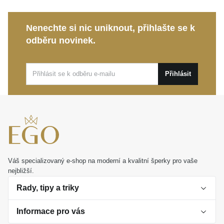
pravdy a vnitřní harmonie, což šperku dodává
hlubší osobní význam.
Nenechte si nic uniknout, přihlašte se k
Kolekce Eternity:
Symbolizuje kontinuitu a
odběru novinek.
nepřehlédnutelný styl, který jemně podtrhne vaši
ženskost.
Přihlásit
Tento výjimečný
MOISS stříbrný prsten SAFÍR
dokonale doplní váš každodenní outfit, ale spolehlivě
rozzáří i slavnostní večerní šaty. Představuje ideální
dárek, jenž potěší každou ženu milující eleganci a
trvalou hodnotu ukrytou v detailu.
Váš specializovaný e-shop na moderní a kvalitní šperky pro vaše
nejbližší.
Rady, tipy a triky
Informace pro vás
O perlách