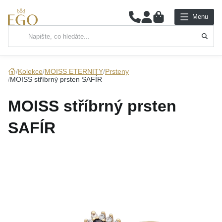
0
Menu
Hlavní kategorie
NÁHRDELNÍKY
Kolekce
MOISS ETERNITY
Prsteny
MOISS stříbrný prsten SAFÍR
PŘÍVĚSKY
MOISS stříbrný prsten
ŘETÍZKY
SAFÍR
NÁRAMKY
PRSTENY
NÁUŠNICE
SADY