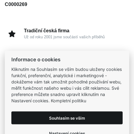
C0000269
Tradiční česká firma
Už od roku 2001 jsme součástí vašich příběhů
Široký výběr produktů
Informace o cookies
Na našem e-shopu máte výběr z tisíců šperků
Kliknutím na Souhlasím se vším budou uloženy cookies
funkční, preferenční, analytické i marketingové -
Garance vysoké kvality
dokážeme vám tak umožnit pohodlné používání webu,
Certifikáty původu a kvality k vybraným šperkům
měřit funkčnost našeho webu i vás cílit reklamou. Své
preference můžete snadno upravit kliknutím na
Nastavení cookies. Kompletní politiku
Kamenné prodejny
Zastavte se do jedné z našich
4 prodejen
Souhlasím se vším
Nastavení cookies