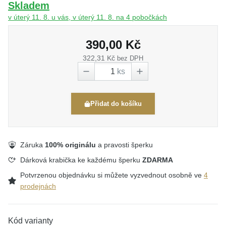
Skladem
v úterý 11. 8. u vás, v úterý 11. 8. na 4 pobočkách
390,00 Kč
322,31 Kč
bez DPH
ks
Přidat do košíku
Záruka
100% originálu
a pravosti šperku
Dárková krabička ke každému šperku
ZDARMA
Potvrzenou objednávku si můžete vyzvednout osobně ve
4
prodejnách
Kód varianty