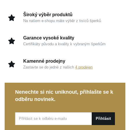
diskrétního luxusu.
Široký výběr produktů
Kouzlo v detailech
Na našem e-shopu máte výběr z tisíců šperků
Ušlechtilé stříbro 925/1000:
Garance kvality a
Garance vysoké kvality
tradičního šperkařského umění, která zajišťuje
Certifikáty původu a kvality k vybraným šperkům
dlouhotrvající krásu a mimořádně vysoký lesk.
Zářivý vzhled:
Čisté a chladné tóny evokují pocit
Kamenné prodejny
studiové dokonalosti a velmi snadno se
Zastavte se do jedné z našich
4 prodejen
harmonicky ladí s jakýmkoliv outfitem.
Ženskost a lehkost:
Jemné linie podtrhují váš
přirozený šarm a dodávají pocit naprosté
Nenechte si nic uniknout, přihlašte se k
výjimečnosti při každém nošení.
odběru novinek.
Tento nádherný
MOISS stříbrný řetízek
je perfektní
volbou pro běžné denní nošení i slavnostní události.
Přihlásit
Představuje také nezapomenutelný osobní dárek,
který s upřímnou radostí potěší každou ženu milující