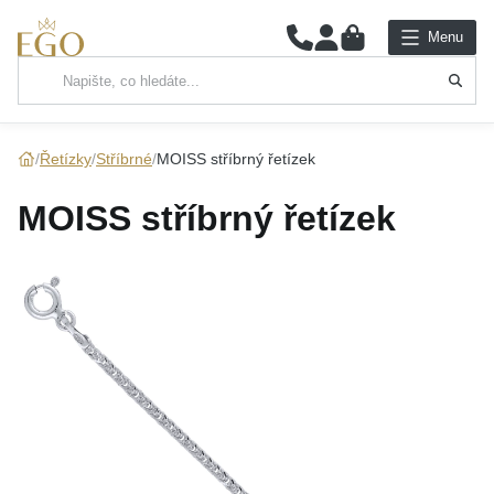
0
Menu
Hlavní kategorie
NÁHRDELNÍKY
Řetízky
Stříbrné
MOISS stříbrný řetízek
PŘÍVĚSKY
MOISS stříbrný řetízek
ŘETÍZKY
NÁRAMKY
PRSTENY
NÁUŠNICE
SADY