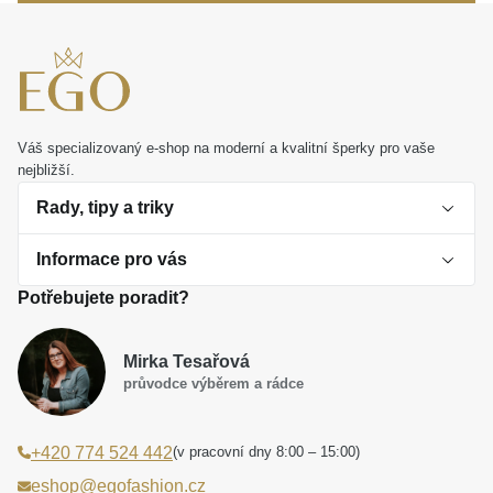
trvalé a krásné věci.
Váš specializovaný e-shop na moderní a kvalitní šperky pro vaše
nejbližší.
Rady, tipy a triky
Informace pro vás
O perlách
Potřebujete poradit?
Jak vybrat perlový šperk
Doprava a platba Česká republika
Dárková inspirace
Mirka Tesařová
Obchodní podmínky
průvodce výběrem a rádce
Smaltované a korálkové šperky jako trend
Reklamační řád
(v pracovní dny 8:00 – 15:00)
+420 774 524 442
Laboratorní diamanty jsou budoucnost
Poučení o právu na odstoupení od smlouvy
eshop@egofashion.cz