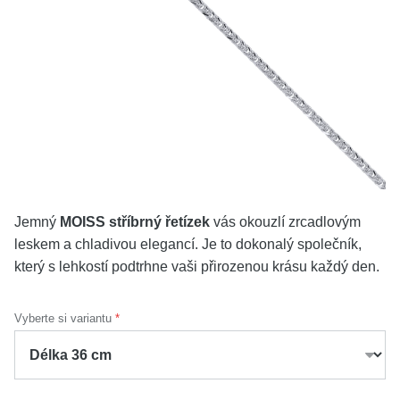
KOLEKCE
VŠE
O NÁS
BLOG
Vyberte region
Česko
Slovensko
Jemný
MOISS stříbrný řetízek
vás okouzlí zrcadlovým
leskem a chladivou elegancí. Je to dokonalý společník,
který s lehkostí podtrhne vaši přirozenou krásu každý den.
Vyberte si variantu